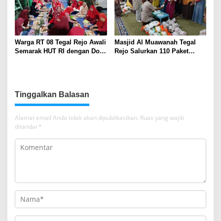
Warga RT 08 Tegal Rejo Awali
Masjid Al Muawanah Tegal
Semarak HUT RI dengan Doa
Rejo Salurkan 110 Paket
Bersama
Sembako untuk Warga
Tinggalkan Balasan
Alamat email Anda tidak akan dipublikasikan.
Ruas yang wajib
ditandai
*