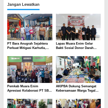
Jangan Lewatkan
PT Bara Anugrah Sejahtera
Lapas Muara Enim Gelar
Perkuat Mitigasi Karhutla,
Bakti Sosial Donor Darah
Bersinergi dengan Polsek
dalam Rangka Memperingati
Lawang Kidul Edukasi Warga
HUT ke-81 Republik Indonesia
Pemkab Muara Enim
AKIPBA Dukung Semangat
Apresiasi Kolaborasi PT SBS
Kebersamaan Warga Tegal
Dukung Skrining TBC bagi
Rejo Sambut HUT RI Ke-81
Warga Sekitar Tambang