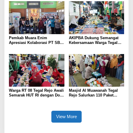
Pemkab Muara Enim
AKIPBA Dukung Semangat
Apresiasi Kolaborasi PT SBS
Kebersamaan Warga Tegal
Dukung Skrining TBC bagi
Rejo Sambut HUT RI Ke-81
Warga Sekitar Tambang
Warga RT 08 Tegal Rejo Awali
Masjid Al Muawanah Tegal
Semarak HUT RI dengan Doa
Rejo Salurkan 110 Paket
Bersama
Sembako untuk Warga
View More