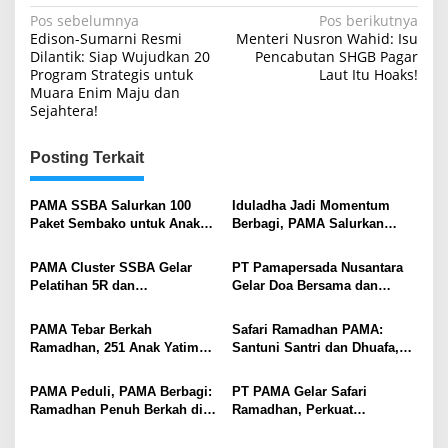
Navigasi
Pos sebelumnya
Pos berikutnya
Edison-Sumarni Resmi
Menteri Nusron Wahid: Isu
pos
Dilantik: Siap Wujudkan 20
Pencabutan SHGB Pagar
Program Strategis untuk
Laut Itu Hoaks!
Muara Enim Maju dan
Sejahtera!
Posting Terkait
PAMA SSBA Salurkan 100
Iduladha Jadi Momentum
Paket Sembako untuk Anak
Berbagi, PAMA Salurkan
Yatim Piatu dan Kaum Dhuafa
Hewan Kurban Dilingkungan
di Desa Tanjung Raja
Operasional
PAMA Cluster SSBA Gelar
PT Pamapersada Nusantara
Pelatihan 5R dan
Gelar Doa Bersama dan
Kesiapsiagaan Bencana untuk
Santunan Anak Yatim Piatu di
UMKM Binaan di Muara Enim
Panti Asuhan Rawdhotut
PAMA Tebar Berkah
Safari Ramadhan PAMA:
Taufiq
Ramadhan, 251 Anak Yatim
Santuni Santri dan Dhuafa,
Dapat Santunan di Bukber
Eratkan Silaturahmi di Desa
Hotel SAKA
Lingga
PAMA Peduli, PAMA Berbagi:
PT PAMA Gelar Safari
Ramadhan Penuh Berkah di
Ramadhan, Perkuat
Tegal Rejo
Kepedulian Sosial di Masjid
Al Baqarah