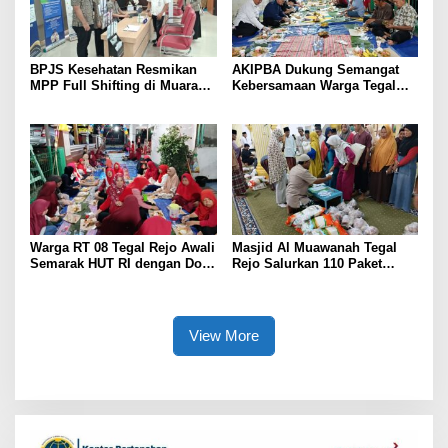
BPJS Kesehatan Resmikan
AKIPBA Dukung Semangat
MPP Full Shifting di Muara
Kebersamaan Warga Tegal
Enim, Pelayanan JKN Kini
Rejo Sambut HUT RI Ke-81
Lebih Mudah, Cepat, dan
Terintegrasi
Warga RT 08 Tegal Rejo Awali
Masjid Al Muawanah Tegal
Semarak HUT RI dengan Doa
Rejo Salurkan 110 Paket
Bersama
Sembako untuk Warga
View More