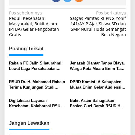
Navigasi
Pos sebelumnya
Pos berikutnya
Peduli Kesehatan
Satgas Pamtas RI-PNG Yonif
pos
Masyarakat, Bukit Asam
141/AYJP Ajak Siswa SD dan
(PTBA) Gelar Pengobatan
SMP Nurul Huda Semangat
Gratis
Bela Negara
Posting Terkait
Rabain FC Jalin Silaturahmi
Jenazah Diantar Tanpa Biaya,
Lewat Laga Persahabatan
Warga Kota Muara Enim Tak
Hadapi Tim RSUD Lahat
Lagi Bingung Cari Mobil
Duka
RSUD Dr. H. Mohamad Rabain
DPRD Komisi IV Kabupaten
Terima Kunjungan Studi
Muara Enim Gelar Audiensi
Banding dan Bimtek dari
Terkait Pembangunan
RSUD Empat Lawang Terkait
Gedung KJSU di RSUD Dr. H.
Digitalisasi Layanan
Bukit Asam Bahagiakan
INA-CBG’s
Mohamad Rabain
Kesehatan: Kolaborasi RSUD
Pasien Cuci Darah RSUD HM
Dr. H. Mohamad Rabain dan
Rabain Muara Enim
Bank Sumsel Babel
Jangan Lewatkan