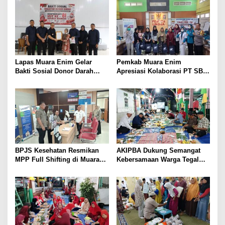
Lapas Muara Enim Gelar
Pemkab Muara Enim
Bakti Sosial Donor Darah
Apresiasi Kolaborasi PT SBS
dalam Rangka Memperingati
Dukung Skrining TBC bagi
HUT ke-81 Republik Indonesia
Warga Sekitar Tambang
BPJS Kesehatan Resmikan
AKIPBA Dukung Semangat
MPP Full Shifting di Muara
Kebersamaan Warga Tegal
Enim, Pelayanan JKN Kini
Rejo Sambut HUT RI Ke-81
Lebih Mudah, Cepat, dan
Terintegrasi