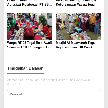
Pemkab Muara Enim
AKIPBA Dukung Semangat
Apresiasi Kolaborasi PT SBS
Kebersamaan Warga Tegal
Dukung Skrining TBC bagi
Rejo Sambut HUT RI Ke-81
Warga Sekitar Tambang
Warga RT 08 Tegal Rejo Awali
Masjid Al Muawanah Tegal
Semarak HUT RI dengan Doa
Rejo Salurkan 110 Paket
Bersama
Sembako untuk Warga
Tinggalkan Balasan
Alamat email Anda tidak akan dipublikasikan.
Ruas yang wajib
ditandai
*