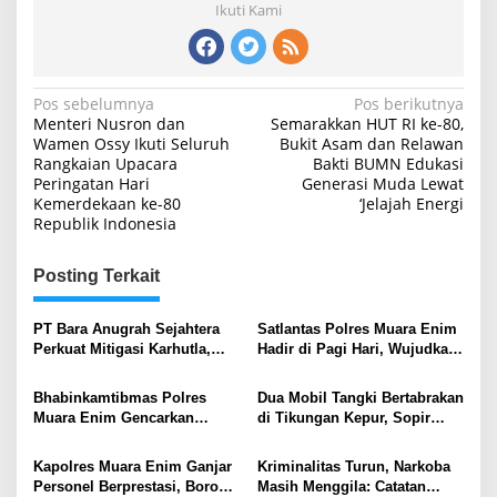
Ikuti Kami
Navigasi
Pos sebelumnya
Pos berikutnya
Menteri Nusron dan
Semarakkan HUT RI ke-80,
pos
Wamen Ossy Ikuti Seluruh
Bukit Asam dan Relawan
Rangkaian Upacara
Bakti BUMN Edukasi
Peringatan Hari
Generasi Muda Lewat
Kemerdekaan ke-80
‘Jelajah Energi
Republik Indonesia
Posting Terkait
PT Bara Anugrah Sejahtera
Satlantas Polres Muara Enim
Perkuat Mitigasi Karhutla,
Hadir di Pagi Hari, Wujudkan
Bersinergi dengan Polsek
Keamanan dan Kelancaran
Lawang Kidul Edukasi Warga
Arus Lalu Lintas
Bhabinkamtibmas Polres
Dua Mobil Tangki Bertabrakan
Muara Enim Gencarkan
di Tikungan Kepur, Sopir
Mitigasi Karhutla di Desa
Luka Ringan
Muara Harapan
Kapolres Muara Enim Ganjar
Kriminalitas Turun, Narkoba
Personel Berprestasi, Borong
Masih Menggila: Catatan