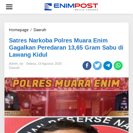
Lewati
ke
konten
Satres
Homepage
/
Daerah
Narkoba
Satres Narkoba Polres Muara Enim
Polres
Muara
Gagalkan Peredaran 13,65 Gram Sabu di
Enim
Lawang Kidul
Gagalkan
Peredaran
Admin_ep
Selasa, 19 Agustus 2025
13,65
Daerah
Gram
Sabu
di
Lawang
Kidul