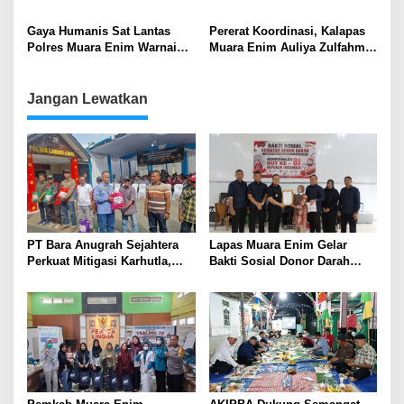
Empat Medali Karate Kapolda
Kelam Kejahatan Muara Enim
Cup 2026
Sepanjang 2025
Gaya Humanis Sat Lantas
Pererat Koordinasi, Kalapas
Polres Muara Enim Warnai
Muara Enim Auliya Zulfahmi
Operasi Zebra Musi 2025
Kunjungi Kejaksaan Negeri
Muara Enim
Jangan Lewatkan
PT Bara Anugrah Sejahtera
Lapas Muara Enim Gelar
Perkuat Mitigasi Karhutla,
Bakti Sosial Donor Darah
Bersinergi dengan Polsek
dalam Rangka Memperingati
Lawang Kidul Edukasi Warga
HUT ke-81 Republik Indonesia