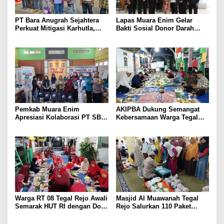
PT Bara Anugrah Sejahtera
Lapas Muara Enim Gelar
Perkuat Mitigasi Karhutla,
Bakti Sosial Donor Darah
Bersinergi dengan Polsek
dalam Rangka Memperingati
Lawang Kidul Edukasi Warga
HUT ke-81 Republik Indonesia
Pemkab Muara Enim
AKIPBA Dukung Semangat
Apresiasi Kolaborasi PT SBS
Kebersamaan Warga Tegal
Dukung Skrining TBC bagi
Rejo Sambut HUT RI Ke-81
Warga Sekitar Tambang
Warga RT 08 Tegal Rejo Awali
Masjid Al Muawanah Tegal
Semarak HUT RI dengan Doa
Rejo Salurkan 110 Paket
Bersama
Sembako untuk Warga