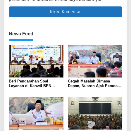
News Feed
Beri Pengarahan Soal
Cegah Masalah Dimasa
Layanan di Kanwil BPN
Depan, Nusron Ajak Pemda
Provinsi NTT, Menteri
Percepat Sertifikat Tanah
Nusron: Gunakan Sudut
Rumah Ibadah di NTT
Pandang Masyarakat