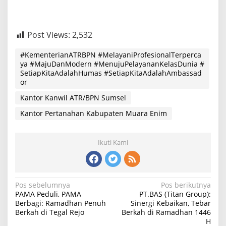
Post Views:
2,532
#KementerianATRBPN #MelayaniProfesionalTerperca
ya #MajuDanModern #MenujuPelayananKelasDunia #
SetiapKitaAdalahHumas #SetiapKitaAdalahAmbassad
or
Kantor Kanwil ATR/BPN Sumsel
Kantor Pertanahan Kabupaten Muara Enim
Ikuti Kami
Navigasi
Pos sebelumnya
Pos berikutnya
PAMA Peduli, PAMA
PT.BAS (Titan Group):
pos
Berbagi: Ramadhan Penuh
Sinergi Kebaikan, Tebar
Berkah di Tegal Rejo
Berkah di Ramadhan 1446
H