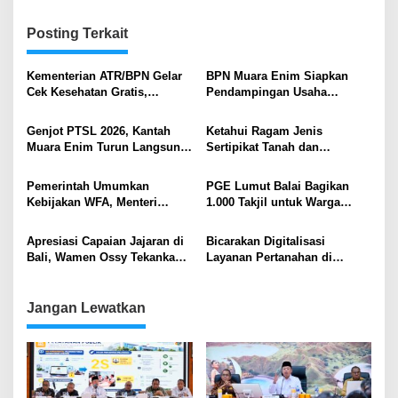
Posting Terkait
Kementerian ATR/BPN Gelar
BPN Muara Enim Siapkan
Cek Kesehatan Gratis,
Pendampingan Usaha
Pegawai Sambut Positif
Reforma Agraria di Desa
untuk Deteksi Dini Penyakit
Bangun Sari
Genjot PTSL 2026, Kantah
Ketahui Ragam Jenis
Muara Enim Turun Langsung
Sertipikat Tanah dan
Edukasi dan Amankan Aset
Perbedaannya
Warga
Pemerintah Umumkan
PGE Lumut Balai Bagikan
Kebijakan WFA, Menteri
1.000 Takjil untuk Warga
Nusron Pastikan Kantah Tetap
Sekitar Operasional
Buka Layani Masyarakat
Apresiasi Capaian Jajaran di
Bicarakan Digitalisasi
Bali, Wamen Ossy Tekankan
Layanan Pertanahan di
Pentingnya Peningkatan
Universitas Udayana, Wamen
Kualitas Pelayanan dan Data
Ossy: Bukan Sekadar Ganti
Pertanahan
Dokumen Kertas ke Digital
Jangan Lewatkan