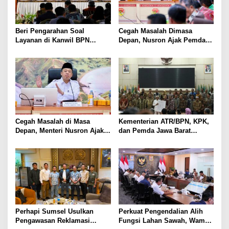
Beri Pengarahan Soal
Cegah Masalah Dimasa
Layanan di Kanwil BPN
Depan, Nusron Ajak Pemda
Provinsi NTT, Menteri
Percepat Sertifikat Tanah
Nusron: Gunakan Sudut
Rumah Ibadah di NTT
Pandang Masyarakat
Cegah Masalah di Masa
Kementerian ATR/BPN, KPK,
Depan, Menteri Nusron Ajak
dan Pemda Jawa Barat
Pemda Percepat Sertipikasi
Sepakati Kerja Sama dalam
Tanah Rumah Ibadah di NTT
Upaya Pencegahan Korupsi
serta Penguatan Ekonomi
Daerah
Perhapi Sumsel Usulkan
Perkuat Pengendalian Alih
Pengawasan Reklamasi
Fungsi Lahan Sawah, Wamen