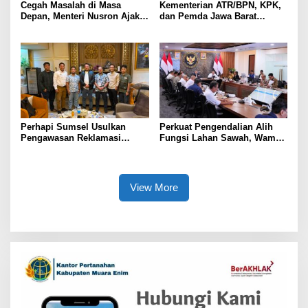
Cegah Masalah di Masa
Kementerian ATR/BPN, KPK,
Depan, Menteri Nusron Ajak
dan Pemda Jawa Barat
Pemda Percepat Sertipikasi
Sepakati Kerja Sama dalam
Tanah Rumah Ibadah di NTT
Upaya Pencegahan Korupsi
serta Penguatan Ekonomi
Daerah
Perhapi Sumsel Usulkan
Perkuat Pengendalian Alih
Pengawasan Reklamasi
Fungsi Lahan Sawah, Wamen
Tambang Berbasis Teknologi
Ossy: Targetkan Peta LSD
Baru di 17 Provinsi
View More