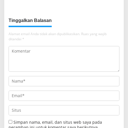
Tambang Berbasis Teknologi
Ossy: Targetkan Peta LSD
Baru di 17 Provinsi
Tinggalkan Balasan
Alamat email Anda tidak akan dipublikasikan.
Ruas yang wajib
ditandai
*
Simpan nama, email, dan situs web saya pada
peramban ini untuk komentar saya berikutnya.