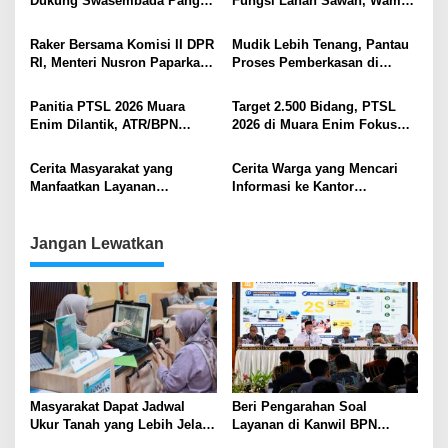
Dukung Swasembada Pangan
Fungsi Lahan Sawah, Wamen
Lewat Penguatan Kebijakan
Ossy: Targetkan Peta LSD
LBS, LP2B, dan LSD
Baru di 17 Provinsi
Raker Bersama Komisi II DPR
Mudik Lebih Tenang, Pantau
RI, Menteri Nusron Paparkan
Proses Pemberkasan di
Capaian Kinerja dan
Kantah Hanya dari
Anggaran Kementerian
Genggaman Tangan
Panitia PTSL 2026 Muara
Target 2.500 Bidang, PTSL
ATR/BPN Tahun 2026
Enim Dilantik, ATR/BPN
2026 di Muara Enim Fokus
Tekankan Integritas dan
Percepatan Legalitas Tanah
Pelayanan Bersih
Warga
Cerita Masyarakat yang
Cerita Warga yang Mencari
Manfaatkan Layanan
Informasi ke Kantor
Pertanahan Terbatas di Libur
Pertanahan saat Libur
Idulfitri
Lebaran: Saya Mendapat
Gambaran Konkret
Jangan Lewatkan
Masyarakat Dapat Jadwal
Beri Pengarahan Soal
Ukur Tanah yang Lebih Jelas
Layanan di Kanwil BPN
Berkat Layanan Pengukuran
Provinsi NTT, Menteri