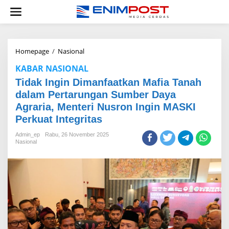
Lewati
ke
konten
Tidak
Homepage
/
Nasional
Ingin
KABAR NASIONAL
Dimanfaatkan
Mafia
Tidak Ingin Dimanfaatkan Mafia Tanah
Tanah
dalam Pertarungan Sumber Daya
dalam
Agraria, Menteri Nusron Ingin MASKI
Pertarungan
Sumber
Perkuat Integritas
Daya
Agraria,
Admin_ep
Rabu, 26 November 2025
Menteri
Nasional
Nusron
Ingin
MASKI
Perkuat
Integritas