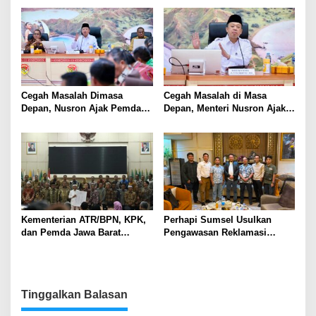
Terjadwal
Nusron: Gunakan Sudut
Pandang Masyarakat
Cegah Masalah Dimasa
Cegah Masalah di Masa
Depan, Nusron Ajak Pemda
Depan, Menteri Nusron Ajak
Percepat Sertifikat Tanah
Pemda Percepat Sertipikasi
Rumah Ibadah di NTT
Tanah Rumah Ibadah di NTT
Kementerian ATR/BPN, KPK,
Perhapi Sumsel Usulkan
dan Pemda Jawa Barat
Pengawasan Reklamasi
Sepakati Kerja Sama dalam
Tambang Berbasis Teknologi
Upaya Pencegahan Korupsi
serta Penguatan Ekonomi
Daerah
Tinggalkan Balasan