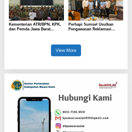
Kementerian ATR/BPN, KPK,
Perhapi Sumsel Usulkan
dan Pemda Jawa Barat
Pengawasan Reklamasi
Sepakati Kerja Sama dalam
Tambang Berbasis Teknologi
Upaya Pencegahan Korupsi
serta Penguatan Ekonomi
Daerah
View More