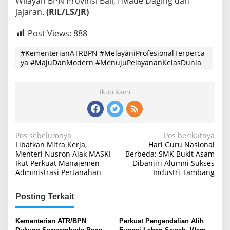
Wilayah BPN Provinsi Bali, I Made Daging dan
jajaran.
(RIL/LS/JR)
Post Views:
888
#KementerianATRBPN #MelayaniProfesionalTerperca
ya #MajuDanModern #MenujuPelayananKelasDunia
Ikuti Kami
Navigasi
Pos sebelumnya
Pos berikutnya
Libatkan Mitra Kerja,
Hari Guru Nasional
pos
Menteri Nusron Ajak MASKI
Berbeda: SMK Bukit Asam
Ikut Perkuat Manajemen
Dibanjiri Alumni Sukses
Administrasi Pertanahan
Industri Tambang
Posting Terkait
Kementerian ATR/BPN
Perkuat Pengendalian Alih