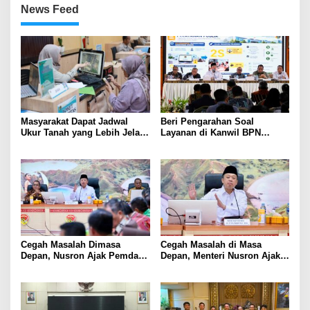
News Feed
Masyarakat Dapat Jadwal
Beri Pengarahan Soal
Ukur Tanah yang Lebih Jelas
Layanan di Kanwil BPN
Berkat Layanan Pengukuran
Provinsi NTT, Menteri
Terjadwal
Nusron: Gunakan Sudut
Pandang Masyarakat
Cegah Masalah Dimasa
Cegah Masalah di Masa
Depan, Nusron Ajak Pemda
Depan, Menteri Nusron Ajak
Percepat Sertifikat Tanah
Pemda Percepat Sertipikasi
Rumah Ibadah di NTT
Tanah Rumah Ibadah di NTT