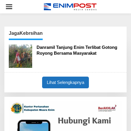
Lewati
ke
konten
JagaKebrsihan
Danramil Tanjung Enim Terlibat Gotong
Royong Bersama Masyarakat
Lihat Selengkapnya