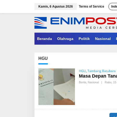
Lewati
ke
Kamis, 6 Agustus 2026
Terms of Service
Ind
konten
Beranda
Olahraga
Politik
Nasional
HGU
HGU
,
Tambang Batubara
Masa Depan Tana
Berita
,
Nasional
|
Rabu, 15