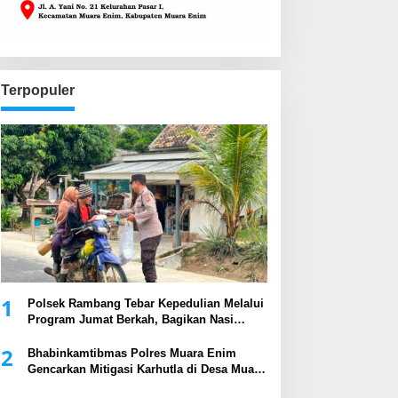
Terpopuler
1
Polsek Rambang Tebar Kepedulian Melalui
Program Jumat Berkah, Bagikan Nasi
Kotak kepada Masyarakat
2
Bhabinkamtibmas Polres Muara Enim
Gencarkan Mitigasi Karhutla di Desa Muara
Harapan