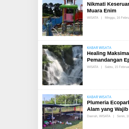
Nikmati Keseruan
Muara Enim
WISATA
|
Minggu, 16 Febru
KABAR WISATA
Healing Maksimal
Pemandangan Ep
WISATA
|
Sabtu, 15 Februa
KABAR WISATA
Plumeria Ecopar
Alam yang Wajib
Daerah
,
WISATA
|
Senin, 1