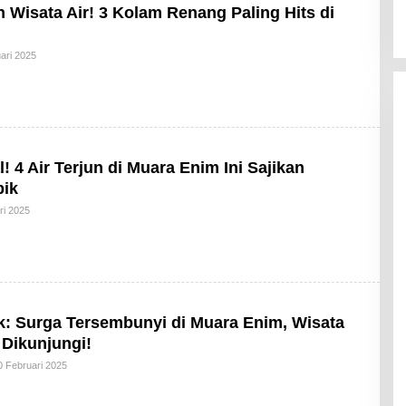
 Wisata Air! 3 Kolam Renang Paling Hits di
Oleh
ari 2025
Admin_ep
! 4 Air Terjun di Muara Enim Ini Sajikan
ik
Oleh
ri 2025
Admin_ep
k: Surga Tersembunyi di Muara Enim, Wisata
 Dikunjungi!
Oleh
0 Februari 2025
Admin_ep