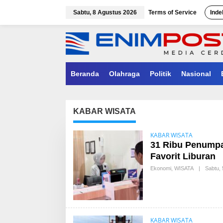
Lewati
ke
Sabtu, 8 Agustus 2026
Terms of Service
Inde
konten
Beranda
Olahraga
Politik
Nasional
KABAR WISATA
KABAR WISATA
31 Ribu Penumpa
Favorit Liburan
Ekonomi
,
WISATA
|
Sabtu, 
KABAR WISATA