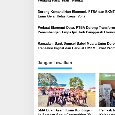
Peluang Pasar Kian Terbuka
Dorong Kemandirian Ekonomi, PTBA dan BKMT
Enim Gelar Kelas Kreasi Vol.7
Perkuat Ekonomi Desa, PTBA Dorong Transform
Penambangan Tanpa Ijin Jadi Penggerak Ekono
Berkelanjutan
Ramadan, Bank Sumsel Babel Muara Enim Dor
Transaksi Digital dan Perkuat UMKM Lewat Pro
Takjil
Jangan Lewatkan
SMA Bukit Asam Kirim Kontingen
Pemkab M
ke Serasan Scout Competition 2026,
Kolabora