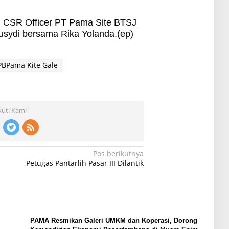
i, CSR Officer PT Pama Site BTSJ
sydi bersama Rika Yolanda.(ep)
PBPama Kite Gale
kuti Kami
Pos berikutnya
Petugas Pantarlih Pasar III Dilantik
PAMA Resmikan Galeri UMKM dan Koperasi, Dorong