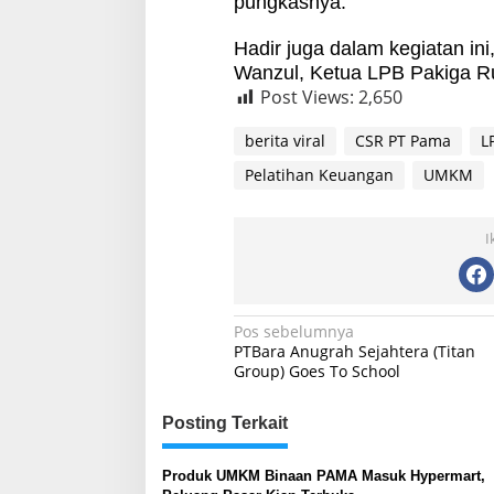
pungkasnya.
Hadir juga dalam kegiatan in
Wanzul, Ketua LPB Pakiga Ru
Post Views:
2,650
berita viral
CSR PT Pama
L
Pelatihan Keuangan
UMKM
I
Navigasi
Pos sebelumnya
PTBara Anugrah Sejahtera (Titan
pos
Group) Goes To School
Posting Terkait
Produk UMKM Binaan PAMA Masuk Hypermart,