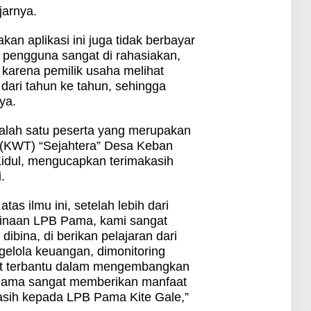
jarnya.
kan aplikasi ini juga tidak berbayar
as pengguna sangat di rahasiakan,
if karena pemilik usaha melihat
ari tahun ke tahun, sehingga
ya.
salah satu peserta yang merupakan
 (KWT) “Sejahtera” Desa Keban
dul, mengucapkan terimakasih
.
as ilmu ini, setelah lebih dari
binaan LPB Pama, kami sangat
ibina, di berikan pelajaran dari
elola keuangan, dimonitoring
at terbantu dalam mengembangkan
Pama sangat memberikan manfaat
akasih kepada LPB Pama Kite Gale,”