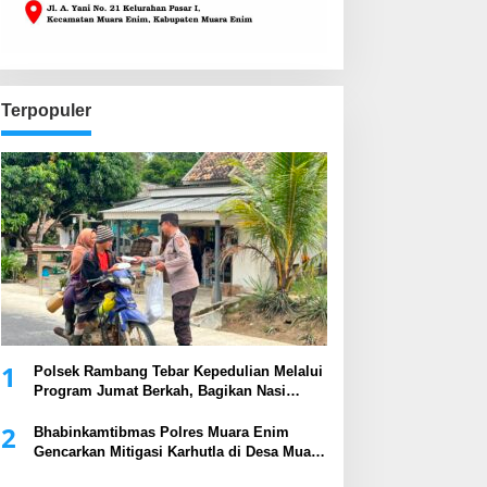
Terpopuler
1
Polsek Rambang Tebar Kepedulian Melalui
Program Jumat Berkah, Bagikan Nasi
Kotak kepada Masyarakat
2
Bhabinkamtibmas Polres Muara Enim
Gencarkan Mitigasi Karhutla di Desa Muara
Harapan