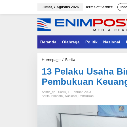
Lewati
ke
Jumat, 7 Agustus 2026
Terms of Service
Ind
konten
Beranda
Olahraga
Politik
Nasional
13
Homepage
/
Berita
Pelaku
13 Pelaku Usaha Bi
Usaha
Binaan
Pembukuan Keuang
Pama
Ikuti
Pelatihan
Admin_ep
Sabtu, 11 Februari 2023
Pembukuan
Berita
,
Ekonomi
,
Nasional
,
Pendidikan
Keuangan
Sederhana