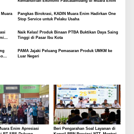
Kemandirian Ekonomi Pascatambang di Muara Enim
 Muara
Pangkas Birokrasi, KADIN Muara Enim Hadirkan One
Stop Service untuk Pelaku Usaha
asi
Naik Kelas! Produk Binaan PTBA Buktikan Daya Saing
mi
Tinggi di Pasar Ibu Kota
ong
PAMA Jajaki Peluang Pemasaran Produk UMKM ke
mo
Luar Negeri
uara Enim Apresiasi
Beri Pengarahan Soal Layanan di
si PT SBS Dukung
Kanwil BPN Provinsi NTT, Menteri