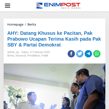
Lewati
ke
konten
AHY:
Homepage
/
Berita
Datang
AHY: Datang Khusus ke Pacitan, Pak
Khusus
ke
Prabowo Ucapan Terima Kasih pada Pak
Pacitan,
SBY & Partai Demokrat
Pak
Prabowo
Admin_ep
Sabtu, 17 Februari 2024
Ucapan
Berita
,
Nasional
,
Pendidikan
,
Politik
Terima
Kasih
pada
Pak
SBY
&
Partai
Demokrat