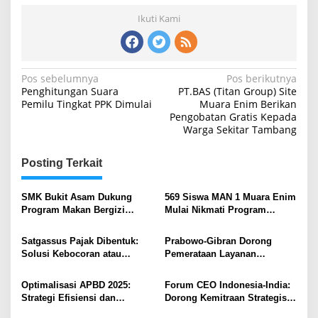
Ikuti Kami
Navigasi
Pos sebelumnya
Pos berikutnya
Penghitungan Suara
PT.BAS (Titan Group) Site
pos
Pemilu Tingkat PPK Dimulai
Muara Enim Berikan
Pengobatan Gratis Kepada
Warga Sekitar Tambang
Posting Terkait
SMK Bukit Asam Dukung
569 Siswa MAN 1 Muara Enim
Program Makan Bergizi
Mulai Nikmati Program
Gratis, Siswa Antusias Terima
Makan Bergizi Gratis,
Manfaat Setiap Hari
Antusiasme Tinggi Warnai
Satgassus Pajak Dibentuk:
Prabowo-Gibran Dorong
Pelaksanaan
Solusi Kebocoran atau
Pemerataan Layanan
Tambahan Birokrasi?
Kesehatan: Peluncuran
Serentak Cek Kesehatan
Optimalisasi APBD 2025:
Forum CEO Indonesia-India:
Gratis (CKG) di Muara Enim
Strategi Efisiensi dan
Dorong Kemitraan Strategis
Akuntabilitas untuk
dan Investasi Bilateral