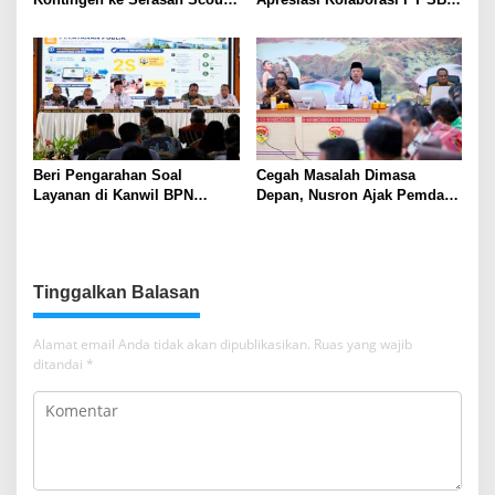
Competition 2026, Perkuat
Dukung Skrining TBC bagi
Karakter dan Kepemimpinan
Warga Sekitar Tambang
Siswa
Beri Pengarahan Soal
Cegah Masalah Dimasa
Layanan di Kanwil BPN
Depan, Nusron Ajak Pemda
Provinsi NTT, Menteri
Percepat Sertifikat Tanah
Nusron: Gunakan Sudut
Rumah Ibadah di NTT
Pandang Masyarakat
Tinggalkan Balasan
Alamat email Anda tidak akan dipublikasikan.
Ruas yang wajib
ditandai
*