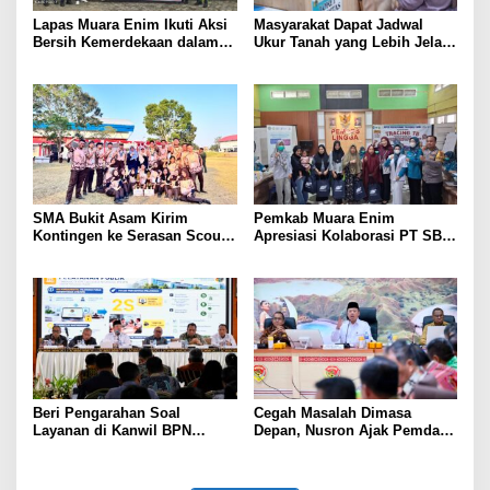
Lapas Muara Enim Ikuti Aksi
Masyarakat Dapat Jadwal
Bersih Kemerdekaan dalam
Ukur Tanah yang Lebih Jelas
Rangka HUT ke-81 Republik
Berkat Layanan Pengukuran
Indonesia
Terjadwal
SMA Bukit Asam Kirim
Pemkab Muara Enim
Kontingen ke Serasan Scout
Apresiasi Kolaborasi PT SBS
Competition 2026, Perkuat
Dukung Skrining TBC bagi
Karakter dan Kepemimpinan
Warga Sekitar Tambang
Siswa
Beri Pengarahan Soal
Cegah Masalah Dimasa
Layanan di Kanwil BPN
Depan, Nusron Ajak Pemda
Provinsi NTT, Menteri
Percepat Sertifikat Tanah
Nusron: Gunakan Sudut
Rumah Ibadah di NTT
Pandang Masyarakat