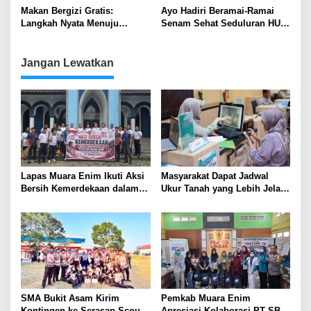
Pembangunan Daerah
Makan Bergizi Gratis:
Ayo Hadiri Beramai-Ramai
Langkah Nyata Menuju
Senam Sehat Seduluran HUT
Generasi Emas Indonesia
Partai Demokrat ke-23
Jangan Lewatkan
Lapas Muara Enim Ikuti Aksi
Masyarakat Dapat Jadwal
Bersih Kemerdekaan dalam
Ukur Tanah yang Lebih Jelas
Rangka HUT ke-81 Republik
Berkat Layanan Pengukuran
Indonesia
Terjadwal
SMA Bukit Asam Kirim
Pemkab Muara Enim
Kontingen ke Serasan Scout
Apresiasi Kolaborasi PT SBS