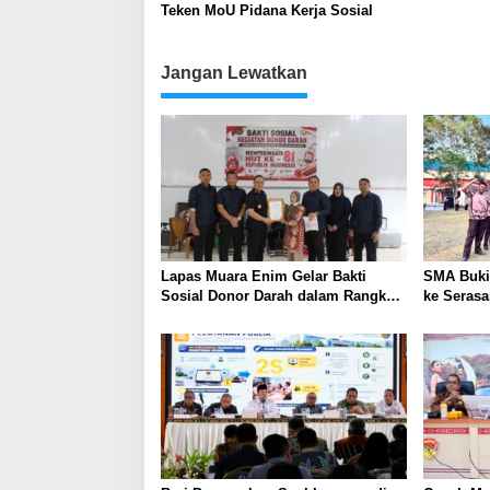
Teken MoU Pidana Kerja Sosial
Jangan Lewatkan
Lapas Muara Enim Gelar Bakti
SMA Buki
Sosial Donor Darah dalam Rangka
ke Serasa
Memperingati HUT ke-81 Republik
Perkuat K
Indonesia
Kepemimp