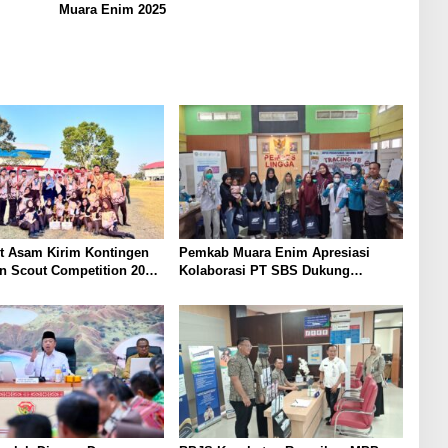
Muara Enim 2025
t Asam Kirim Kontingen
Pemkab Muara Enim Apresiasi
n Scout Competition 2026,
Kolaborasi PT SBS Dukung
arakter dan
Skrining TBC bagi Warga Sekitar
inan Siswa
Tambang