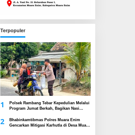
Terpopuler
1
Polsek Rambang Tebar Kepedulian Melalui
Program Jumat Berkah, Bagikan Nasi
Kotak kepada Masyarakat
2
Bhabinkamtibmas Polres Muara Enim
Gencarkan Mitigasi Karhutla di Desa Muara
Harapan