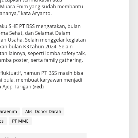
g Muara Enim yang sudah membantu
nanya,” kata Aryanto.
laku SHE PT BSS mengatakan, bulan
tema Sehat, dan Selamat Dalam
gan Usaha. Selain menggelar kegiatan
n bulan K3 tahun 2024. Selain
an lainnya, seperti lomba safety talk,
omba poster, serta family gathering.
fluktuatif, namun PT BSS masih bisa
ini pula, membuat karyawan menjadi
a Ajep Tarigan.(
red
)
araenim
Aksi Donor Darah
es
PT MME