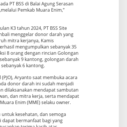
ada PT BSS di Balai Agung Serasan
,melalui Pemkab Muara Enim,”
lan K3 tahun 2024, PT BSS Site
bali menggelar donor darah yang
ruh mitra kerjanya, Kamis
, berhasil mengumpulkan sebanyak 35
eksi 8 orang dengan rincian Golongan
 sebanyak 9 kantong, golongan darah
 sebanyak 6 kantong.
 (PJO), Aryanto saat membuka acara
da donor darah ini sudah menjadi
tan dilaksanakan mendapat sambutan
awan, dan mitra kerja, serta mendapat
Muara Enim (MME) selaku owner.
tu untuk kesehatan, dan semoga
i dapat bermanfaat bagi yang
capkan terima kasih atas