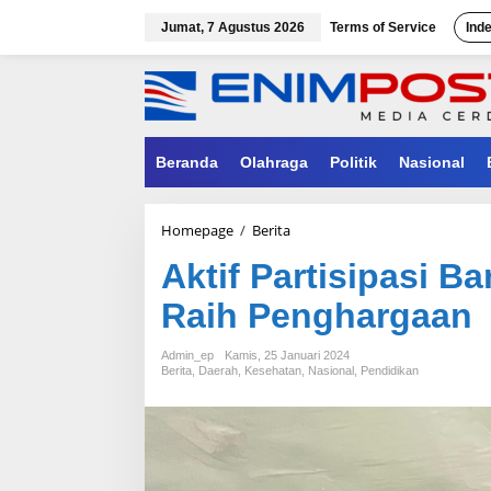
Lewati
ke
Jumat, 7 Agustus 2026
Terms of Service
Ind
konten
Beranda
Olahraga
Politik
Nasional
Aktif
Homepage
/
Berita
Partisipasi
Aktif Partisipasi 
Bantu
PMI,
Raih Penghargaan
PTBSS
Site
MME
Admin_ep
Kamis, 25 Januari 2024
Raih
Berita
,
Daerah
,
Kesehatan
,
Nasional
,
Pendidikan
Penghargaan