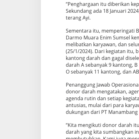
“Penghargaan itu diberikan kep
Sekundang ada 18 Januari 2024
terang Ayi.
Sementara itu, memperingati Bu
Darmo Muara Enim Sumsel kem
melibatkan karyawan, dan selu
(25/1/2024). Dari kegiatan itu
kantong darah dan gagal disel
darah A sebanyak 9 kantong, B
O sebanyak 11 kantong, dan AB
Penanggung Jawab Operasional
donor darah mengatakan, agen
agenda rutin dan setiap kegia
antusias, mulai dari para kary
dukungan dari PT Manambang 
“Kita mengikuti donor darah i
darah yang kita sumbangkan in
membutuhkan. Kami juga mengu