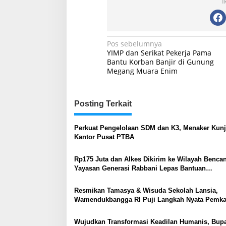
I
Navigasi
Pos sebelumnya
YIMP dan Serikat Pekerja Pama
pos
Bantu Korban Banjir di Gunung
Megang Muara Enim
Posting Terkait
Perkuat Pengelolaan SDM dan K3, Menaker Kun
Kantor Pusat PTBA
Rp175 Juta dan Alkes Dikirim ke Wilayah Bencan
Yayasan Generasi Rabbani Lepas Bantuan
Kemanusiaan
Resmikan Tamasya & Wisuda Sekolah Lansia,
Wamendukbangga RI Puji Langkah Nyata Pemka
Muara Enim Wujudkan Keluarga Berkualitas
Wujudkan Transformasi Keadilan Humanis, Bupa