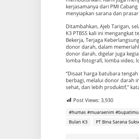
kerjasamanya dari PMI Caban
menyiapkan sarana dan prasara
Ditambahkan, Ajeb Tarigan, se
K3 PTBSS kali ini mengangkat 
Bekerja, Terjaga Keberlangsun
donor darah, dalam memeriahka
donor darah, digelar juga kegiat
lomba fotografi, lomba video, l
“Disaat harga batubara tengah 
berbagi, melalui donor darah 
sehat, dan lebih produktif,” kat
Post Views:
3,930
#humas #muaraenim #bupatimu
Bulan K3
PT Bina Sarana Suks