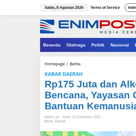
Lewati
ke
Sabtu, 8 Agustus 2026
Terms of Service
Inde
konten
Beranda
Olahraga
Politik
Nasional
Rp175
Homepage
/
Berita
Juta
KABAR DAERAH
dan
Alkes
Rp175 Juta dan Alk
Dikirim
ke
Bencana, Yayasan 
Wilayah
Bencana,
Bantuan Kemanusi
Yayasan
Generasi
Admin_ep
Senin, 22 Desember 2025
Rabbani
Berita
,
Daerah
Lepas
Bantuan
Kemanusiaan