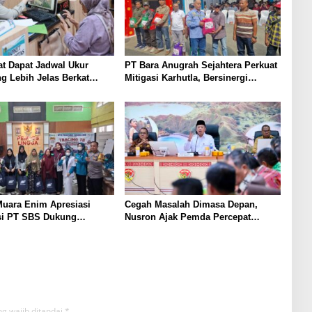
t Dapat Jadwal Ukur
PT Bara Anugrah Sejahtera Perkuat
g Lebih Jelas Berkat
Mitigasi Karhutla, Bersinergi
Pengukuran Terjadwal
dengan Polsek Lawang Kidul
Edukasi Warga
uara Enim Apresiasi
Cegah Masalah Dimasa Depan,
si PT SBS Dukung
Nusron Ajak Pemda Percepat
TBC bagi Warga Sekitar
Sertifikat Tanah Rumah Ibadah di
NTT
g wajib ditandai
*