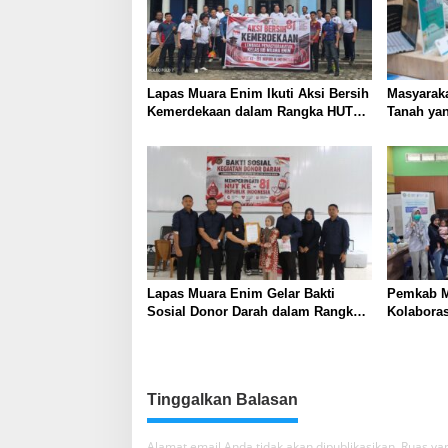
Lapas Muara Enim Ikuti Aksi Bersih
Masyaraka
Kemerdekaan dalam Rangka HUT
Tanah yan
ke-81 Republik Indonesia
Layanan 
Lapas Muara Enim Gelar Bakti
Pemkab M
Sosial Donor Darah dalam Rangka
Kolabora
Memperingati HUT ke-81 Republik
Skrining 
Indonesia
Tambang
Tinggalkan Balasan
Alamat email Anda tidak akan dipublikasikan.
Ruas yan