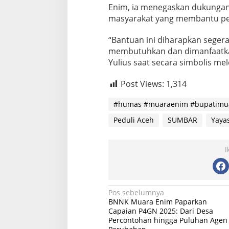
Enim, ia menegaskan dukungan 
masyarakat yang membantu pe
“Bantuan ini diharapkan seger
membutuhkan dan dimanfaatkan
Yulius saat secara simbolis m
Post Views:
1,314
#humas #muaraenim #bupatimu
Peduli Aceh
SUMBAR
Yaya
I
Navigasi
Pos sebelumnya
BNNK Muara Enim Paparkan
pos
Capaian P4GN 2025: Dari Desa
Percontohan hingga Puluhan Agen