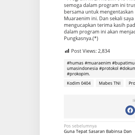
semoga dalam program ini trus
bersama untuk mengentaskan 
Muaraenim ini. Dan sekali sa
mengucapkan terima kasih pa
dalam program ini akan menjadi
Pungkasnya.(*)
Post Views:
2,834
#humas #muaraenim #bupatimua
umasindonesia #protokol #doku
#prokopim.
Kodim 0404
Mabes TNI
Pr
I
Navigasi
Pos sebelumnya
Guna Tepat Sasaran Babinsa Dan