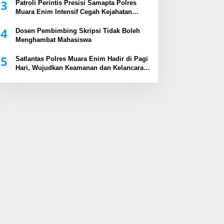
3
Patroli Perintis Presisi Samapta Polres
Muara Enim Intensif Cegah Kejahatan
Malam Hari
4
Dosen Pembimbing Skripsi Tidak Boleh
Menghambat Mahasiswa
5
Satlantas Polres Muara Enim Hadir di Pagi
Hari, Wujudkan Keamanan dan Kelancaran
Arus Lalu Lintas