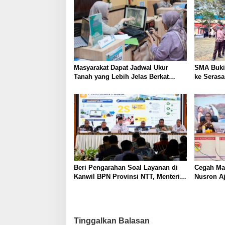
Masyarakat Dapat Jadwal Ukur
SMA Buki
Tanah yang Lebih Jelas Berkat
ke Serasa
Layanan Pengukuran Terjadwal
Perkuat K
Kepemimp
Beri Pengarahan Soal Layanan di
Cegah Ma
Kanwil BPN Provinsi NTT, Menteri
Nusron A
Nusron: Gunakan Sudut Pandang
Sertifika
Masyarakat
NTT
Tinggalkan Balasan