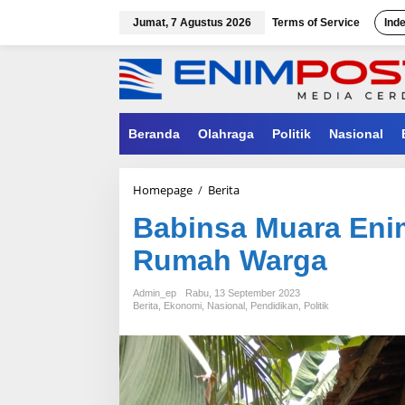
Lewati
ke
Jumat, 7 Agustus 2026
Terms of Service
Ind
konten
Beranda
Olahraga
Politik
Nasional
Babinsa
Homepage
/
Berita
Muara
Babinsa Muara En
Enim
Dukung
Rumah Warga
Program
Bedah
Rumah
Admin_ep
Rabu, 13 September 2023
Warga
Berita
,
Ekonomi
,
Nasional
,
Pendidikan
,
Politik