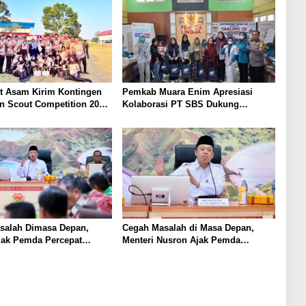
t Asam Kirim Kontingen
Pemkab Muara Enim Apresiasi
n Scout Competition 2026,
Kolaborasi PT SBS Dukung
arakter dan
Skrining TBC bagi Warga Sekitar
inan Siswa
Tambang
salah Dimasa Depan,
Cegah Masalah di Masa Depan,
jak Pemda Percepat
Menteri Nusron Ajak Pemda
t Tanah Rumah Ibadah di
Percepat Sertipikasi Tanah Rumah
Ibadah di NTT