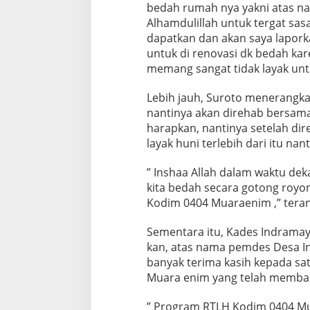
bedah rumah nya yakni atas na
Alhamdulillah untuk tergat sa
dapatkan dan akan saya lapor
untuk di renovasi dk bedah kare
memang sangat tidak layak untuk
Lebih jauh, Suroto menerangk
nantinya akan direhab bersam
harapkan, nantinya setelah di
layak huni terlebih dari itu na
” Inshaa Allah dalam waktu de
kita bedah secara gotong roy
Kodim 0404 Muaraenim ,” teran
Sementara itu, Kades Indram
kan, atas nama pemdes Desa 
banyak terima kasih kepada s
Muara enim yang telah membant
” Program RTLH Kodim 0404 Mua