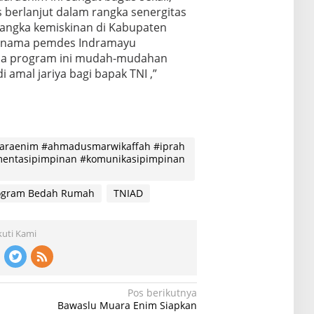
 berlanjut dalam rangka senergitas
angka kemiskinan di Kabupaten
ya nama pemdes Indramayu
da program ini mudah-mudahan
 amal jariya bagi bapak TNI ,”
raenim #ahmadusmarwikaffah #iprah
mentasipimpinan #komunikasipimpinan
ogram Bedah Rumah
TNIAD
kuti Kami
Pos berikutnya
Bawaslu Muara Enim Siapkan