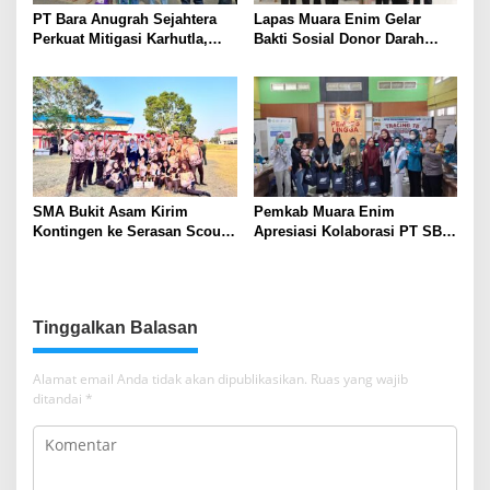
PT Bara Anugrah Sejahtera
Lapas Muara Enim Gelar
Perkuat Mitigasi Karhutla,
Bakti Sosial Donor Darah
Bersinergi dengan Polsek
dalam Rangka Memperingati
Lawang Kidul Edukasi Warga
HUT ke-81 Republik Indonesia
SMA Bukit Asam Kirim
Pemkab Muara Enim
Kontingen ke Serasan Scout
Apresiasi Kolaborasi PT SBS
Competition 2026, Perkuat
Dukung Skrining TBC bagi
Karakter dan Kepemimpinan
Warga Sekitar Tambang
Siswa
Tinggalkan Balasan
Alamat email Anda tidak akan dipublikasikan.
Ruas yang wajib
ditandai
*