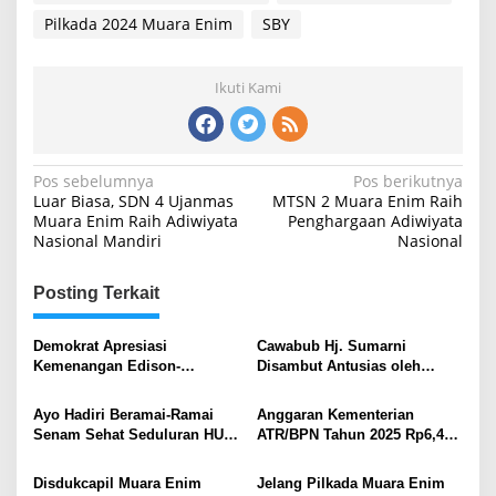
Pilkada 2024 Muara Enim
SBY
Ikuti Kami
Navigasi
Pos sebelumnya
Pos berikutnya
Luar Biasa, SDN 4 Ujanmas
MTSN 2 Muara Enim Raih
pos
Muara Enim Raih Adiwiyata
Penghargaan Adiwiyata
Nasional Mandiri
Nasional
Posting Terkait
Demokrat Apresiasi
Cawabub Hj. Sumarni
Kemenangan Edison-
Disambut Antusias oleh
Sumarni, Serukan Sinergi
Warga Desa Tebat Agung dan
untuk Muara Enim Lebih
Jumenang, Kecamatan
Ayo Hadiri Beramai-Ramai
Anggaran Kementerian
Maju
Rambang Niru
Senam Sehat Seduluran HUT
ATR/BPN Tahun 2025 Rp6,4
Partai Demokrat ke-23
Triliun Disetujui Komisi II
DPR Ri, Menteri AHY: Alokasi
Disdukcapil Muara Enim
Jelang Pilkada Muara Enim
untuk Lanjutkan Program