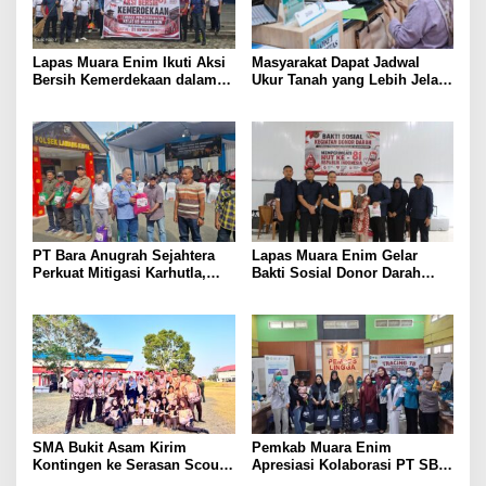
Lapas Muara Enim Ikuti Aksi
Masyarakat Dapat Jadwal
Bersih Kemerdekaan dalam
Ukur Tanah yang Lebih Jelas
Rangka HUT ke-81 Republik
Berkat Layanan Pengukuran
Indonesia
Terjadwal
PT Bara Anugrah Sejahtera
Lapas Muara Enim Gelar
Perkuat Mitigasi Karhutla,
Bakti Sosial Donor Darah
Bersinergi dengan Polsek
dalam Rangka Memperingati
Lawang Kidul Edukasi Warga
HUT ke-81 Republik Indonesia
SMA Bukit Asam Kirim
Pemkab Muara Enim
Kontingen ke Serasan Scout
Apresiasi Kolaborasi PT SBS
Competition 2026, Perkuat
Dukung Skrining TBC bagi