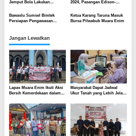
Jemput Bola Lakukan
2024, Pasangan Edison-
Reforma Agraria
Perekaman E-KTP di Sekolah
Sumarni Jalani Cek
Kesehatan di RSUP Dr HM
Bawaslu Sumsel Bimtek
Ketua Karang Taruna Masuk
Husin Palembang
Persiapan Pengawasan
Bursa Pilwabub Muara Enim
Pilkada Serentak 2024
Jangan Lewatkan
Lapas Muara Enim Ikuti Aksi
Masyarakat Dapat Jadwal
Bersih Kemerdekaan dalam
Ukur Tanah yang Lebih Jelas
Rangka HUT ke-81 Republik
Berkat Layanan Pengukuran
Indonesia
Terjadwal