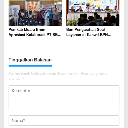
Pemkab Muara Enim
Beri Pengarahan Soal
Apresiasi Kolaborasi PT SBS
Layanan di Kanwil BPN
Dukung Skrining TBC bagi
Provinsi NTT, Menteri
Warga Sekitar Tambang
Nusron: Gunakan Sudut
Pandang Masyarakat
Tinggalkan Balasan
Alamat email Anda tidak akan dipublikasikan.
Ruas yang wajib
ditandai
*