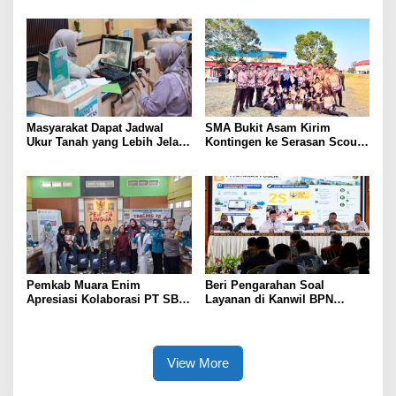
Indonesia
Masyarakat Dapat Jadwal
SMA Bukit Asam Kirim
Ukur Tanah yang Lebih Jelas
Kontingen ke Serasan Scout
Berkat Layanan Pengukuran
Competition 2026, Perkuat
Terjadwal
Karakter dan Kepemimpinan
Siswa
Pemkab Muara Enim
Beri Pengarahan Soal
Apresiasi Kolaborasi PT SBS
Layanan di Kanwil BPN
Dukung Skrining TBC bagi
Provinsi NTT, Menteri
Warga Sekitar Tambang
Nusron: Gunakan Sudut
Pandang Masyarakat
View More