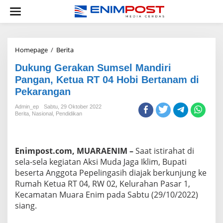
Lewati
ke
konten
Dukung
Homepage
/
Berita
Gerakan
Dukung Gerakan Sumsel Mandiri
Sumsel
Mandiri
Pangan, Ketua RT 04 Hobi Bertanam di
Pangan,
Pekarangan
Ketua
RT
Admin_ep
Sabtu, 29 Oktober 2022
04
Berita
,
Nasional
,
Pendidikan
Hobi
Bertanam
di
Pekarangan
Enimpost.com, MUARAENIM –
Saat istirahat di
sela-sela kegiatan Aksi Muda Jaga Iklim, Bupati
beserta Anggota Pepelingasih diajak berkunjung ke
Rumah Ketua RT 04, RW 02, Kelurahan Pasar 1,
Kecamatan Muara Enim pada Sabtu (29/10/2022)
siang.