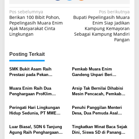
Navigasi
Pos sebelumnya
Pos berikutnya
Berikan 100 Bibit Pohon,
Bupati Pepelingasih Muara
pos
Pepelingasih Muara Enim
Enim Siap Jadikan
Ajak Masyarakat Cinta
Kampung Kemayoran
Lingkungan
Sebagai Kampung Mandiri
Pangan
Posting Terkait
SMK Bukit Asam Raih
Pemkab Muara Enim
Prestasi pada Pekan
Gandeng Unpari Beri
Kreativesia Muara Enim 2026
Beasiswa S2 untuk Guru SD–
SMP
Muara Enim Raih Dua
Arsip Tak Bernilai Dihabisi
Penghargaan ProKlim
Mesin Pencacah, Pemkab
Nasional, Komitmen
Muara Enim Gas Pol
Pengendalian Iklim Kian
Pengelolaan Arsip
Peringati Hari Lingkungan
Penuhi Panggilan Menteri
Terbukti
Berkelanjutan
Hidup Sedunia, PT MME
Desa, Dua Pemuda Asal
Gelar Gotong Royong dan
Muara Enim Siap Bangun
Pemasangan Waring Sungai
Daerah
Luar Biasa!, SDN 6 Tanjung
Tingkatkan Minat Baca Sejak
Enim
Agung Raih Penghargaan
Dini, Siswa SD di Panang
Adiwiyata Nasional 2024
Enim Ikuti Acara Story Telling