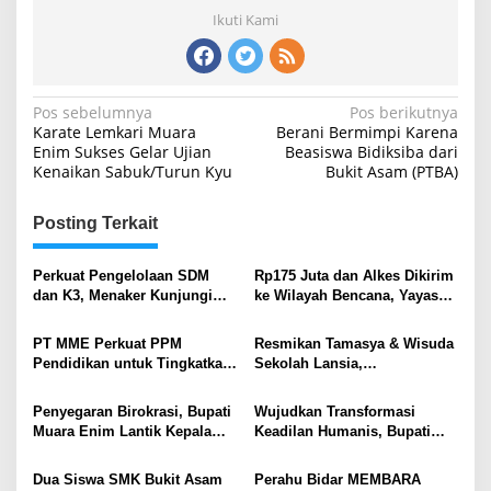
Ikuti Kami
Navigasi
Pos sebelumnya
Pos berikutnya
Karate Lemkari Muara
Berani Bermimpi Karena
pos
Enim Sukses Gelar Ujian
Beasiswa Bidiksiba dari
Kenaikan Sabuk/Turun Kyu
Bukit Asam (PTBA)
Posting Terkait
Perkuat Pengelolaan SDM
Rp175 Juta dan Alkes Dikirim
dan K3, Menaker Kunjungi
ke Wilayah Bencana, Yayasan
Kantor Pusat PTBA
Generasi Rabbani Lepas
Bantuan Kemanusiaan
PT MME Perkuat PPM
Resmikan Tamasya & Wisuda
Pendidikan untuk Tingkatkan
Sekolah Lansia,
Kualitas SDM Lingkar
Wamendukbangga RI Puji
Tambang
Langkah Nyata Pemkab.
Penyegaran Birokrasi, Bupati
Wujudkan Transformasi
Muara Enim Wujudkan
Muara Enim Lantik Kepala
Keadilan Humanis, Bupati
Keluarga Berkualitas
Satpol PP dan Kepala Dinas
Teken MoU Pidana Kerja
PMD .
Sosial
Dua Siswa SMK Bukit Asam
Perahu Bidar MEMBARA