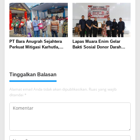
Indonesia
Terjadwal
PT Bara Anugrah Sejahtera
Lapas Muara Enim Gelar
Perkuat Mitigasi Karhutla,
Bakti Sosial Donor Darah
Bersinergi dengan Polsek
dalam Rangka Memperingati
Lawang Kidul Edukasi Warga
HUT ke-81 Republik Indonesia
Tinggalkan Balasan
Alamat email Anda tidak akan dipublikasikan.
Ruas yang wajib
ditandai
*