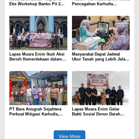
Eks Workshop Banko Pit 2
Pencegahan Karhutla
Muara Enim
Diperkuat
Lapas Muara Enim Ikuti Aksi
Masyarakat Dapat Jadwal
Bersih Kemerdekaan dalam
Ukur Tanah yang Lebih Jelas
Rangka HUT ke-81 Republik
Berkat Layanan Pengukuran
Indonesia
Terjadwal
PT Bara Anugrah Sejahtera
Lapas Muara Enim Gelar
Perkuat Mitigasi Karhutla,
Bakti Sosial Donor Darah
Bersinergi dengan Polsek
dalam Rangka Memperingati
Lawang Kidul Edukasi Warga
HUT ke-81 Republik Indonesia
View More