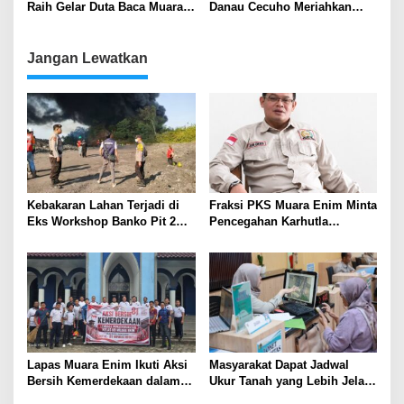
Raih Gelar Duta Baca Muara
Danau Cecuho Meriahkan
Enim 2025
HUT Ke-79 Kabupaten Muara
Enim
Jangan Lewatkan
Kebakaran Lahan Terjadi di
Fraksi PKS Muara Enim Minta
Eks Workshop Banko Pit 2
Pencegahan Karhutla
Muara Enim
Diperkuat
Lapas Muara Enim Ikuti Aksi
Masyarakat Dapat Jadwal
Bersih Kemerdekaan dalam
Ukur Tanah yang Lebih Jelas
Rangka HUT ke-81 Republik
Berkat Layanan Pengukuran