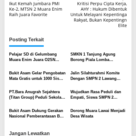
Ikut Kemah Jumbara PMI
Kritisi Perpu Cipta Kerja,
pos
Ke-2, MTSN 2 Muara Enim
AHY : Hukum Dibentuk
Raih Juara Favorite
Untuk Melayani Kepentinga
Rakyat, Bukan Kepentingn
Elite
Posting Terkait
Pelajar SD di Gelumbang
SMKN 1 Tanjung Agung
Muara Enim Juara O2SN
Borong Piala Lomba
Cabor Karate
Olahraga Tradisional
Bukit Asam Gelar Pengobatan
Jalin Silahturahmi Komite
Mata Gratis untuk 1000 Siswa
Dengan SMPN 2 Lawang
SD
Kidul
PT.Bara Anugrah Sejahtera
Wujudkan Rasa Peduli dan
(Titan Group) Peduli Sekolah
Empati, Siswa SMPN 2
Adiwiyata
Lawang Kidul Muara Enim
Gelar Kemah Bhakti
Bukit Asam Dukung Gerakan
Dorong Muara Lawai Menjadi
Nasional Pemberantasan Buta
Desa Wisata
Membaca
Jangan Lewatkan