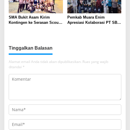
SMA Bukit Asam Kirim
Pemkab Muara Enim
Kontingen ke Serasan Scout
Apresiasi Kolaborasi PT SBS
Competition 2026, Perkuat
Dukung Skrining TBC bagi
Karakter dan Kepemimpinan
Warga Sekitar Tambang
Siswa
Tinggalkan Balasan
Alamat email Anda tidak akan dipublikasikan.
Ruas yang wajib
ditandai
*