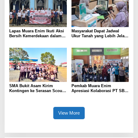
Lapas Muara Enim Ikuti Aksi
Masyarakat Dapat Jadwal
Bersih Kemerdekaan dalam
Ukur Tanah yang Lebih Jelas
Rangka HUT ke-81 Republik
Berkat Layanan Pengukuran
Indonesia
Terjadwal
SMA Bukit Asam Kirim
Pemkab Muara Enim
Kontingen ke Serasan Scout
Apresiasi Kolaborasi PT SBS
Competition 2026, Perkuat
Dukung Skrining TBC bagi
Karakter dan Kepemimpinan
Warga Sekitar Tambang
Siswa
View More