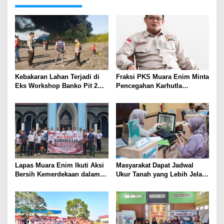
Kebakaran Lahan Terjadi di
Fraksi PKS Muara Enim Minta
Eks Workshop Banko Pit 2
Pencegahan Karhutla
Muara Enim
Diperkuat
Lapas Muara Enim Ikuti Aksi
Masyarakat Dapat Jadwal
Bersih Kemerdekaan dalam
Ukur Tanah yang Lebih Jelas
Rangka HUT ke-81 Republik
Berkat Layanan Pengukuran
Indonesia
Terjadwal