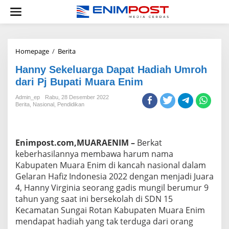
Lewati
ke
konten
Hanny
Homepage
/
Berita
Sekeluarga
Hanny Sekeluarga Dapat Hadiah Umroh
Dapat
Hadiah
dari Pj Bupati Muara Enim
Umroh
dari
Admin_ep
Rabu, 28 Desember 2022
Berita
,
Nasional
,
Pendidikan
Pj
Bupati
Muara
Enim
Enimpost.com,MUARAENIM –
Berkat
keberhasilannya membawa harum nama
Kabupaten Muara Enim di kancah nasional dalam
Gelaran Hafiz Indonesia 2022 dengan menjadi Juara
4, Hanny Virginia seorang gadis mungil berumur 9
tahun yang saat ini bersekolah di SDN 15
Kecamatan Sungai Rotan Kabupaten Muara Enim
mendapat hadiah yang tak terduga dari orang