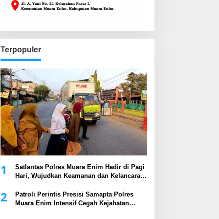
Terpopuler
1
Satlantas Polres Muara Enim Hadir di Pagi
Hari, Wujudkan Keamanan dan Kelancaran
Arus Lalu Lintas
2
Patroli Perintis Presisi Samapta Polres
Muara Enim Intensif Cegah Kejahatan
Malam Hari