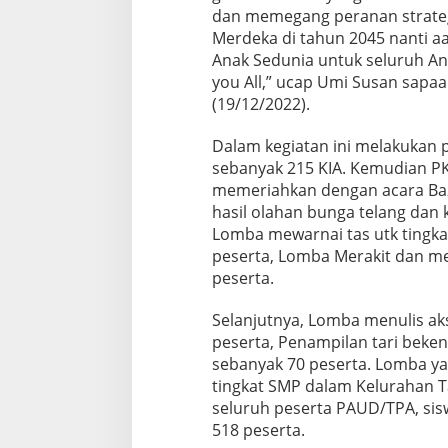
dan memegang peranan strategi
Merdeka di tahun 2045 nanti aa
Anak Sedunia untuk seluruh Anak
you All,” ucap Umi Susan sapa
(19/12/2022).
Dalam kegiatan ini melakukan p
sebanyak 215 KIA. Kemudian P
memeriahkan dengan acara Baz
hasil olahan bunga telang dan ke
Lomba mewarnai tas utk tingk
peserta, Lomba Merakit dan me
peserta.
Selanjutnya, Lomba menulis ak
peserta, Penampilan tari beken
sebanyak 70 peserta. Lomba ya
tingkat SMP dalam Kelurahan 
seluruh peserta PAUD/TPA, sis
518 peserta.