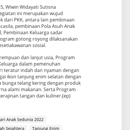
S, Wiwin Widayati Sutisna
egiatan ini merupakan wujud
 dari PKK, antara lain pembinaan
casila, pembinaan Pola Asuh Anak
al, Pembinaan Keluarga sadar
rogram gotong royong dilaksanakan
etiakawanan sosial.
rempuan dan lanjut usia, Program
Keluarga dalam pemenuhan
i teratur indah dan nyaman dengan
ai ikon tanjung enim selatan dengan
a bunga telang kering dengan produk
na alami makanan. Serta Program
rajinan tangan dan kuliner.(ep)
ari Anak Sedunia 2022
ah Sejahtera
Tanjung Enim