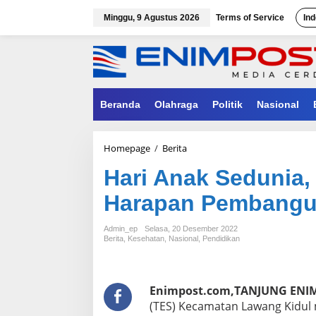
Lewati
ke
Minggu, 9 Agustus 2026
Terms of Service
Ind
konten
Beranda
Olahraga
Politik
Nasional
Hari
Homepage
/
Berita
Anak
Hari Anak Sedunia
Sedunia,
Tekankan
Harapan Pembangu
Anak
Sebagai
Harapan
Admin_ep
Selasa, 20 Desember 2022
Pembangunan
Berita
,
Kesehatan
,
Nasional
,
Pendidikan
Masa
Depan
Enimpost.com,TANJUNG ENIM
(TES) Kecamatan Lawang Kidul