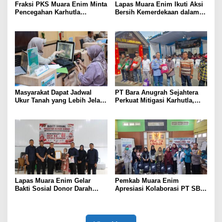
Fraksi PKS Muara Enim Minta
Lapas Muara Enim Ikuti Aksi
Pencegahan Karhutla
Bersih Kemerdekaan dalam
Diperkuat
Rangka HUT ke-81 Republik
Indonesia
Masyarakat Dapat Jadwal
PT Bara Anugrah Sejahtera
Ukur Tanah yang Lebih Jelas
Perkuat Mitigasi Karhutla,
Berkat Layanan Pengukuran
Bersinergi dengan Polsek
Terjadwal
Lawang Kidul Edukasi Warga
Lapas Muara Enim Gelar
Pemkab Muara Enim
Bakti Sosial Donor Darah
Apresiasi Kolaborasi PT SBS
dalam Rangka Memperingati
Dukung Skrining TBC bagi
HUT ke-81 Republik Indonesia
Warga Sekitar Tambang