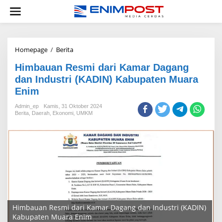
Lewati
ke
konten
Himbauan
Homepage
/
Berita
Resmi
Himbauan Resmi dari Kamar Dagang
dari
Kamar
dan Industri (KADIN) Kabupaten Muara
Dagang
Enim
dan
Industri
Admin_ep
Kamis, 31 Oktober 2024
(KADIN)
Berita
,
Daerah
,
Ekonomi
,
UMKM
Kabupaten
Muara
Enim
Himbauan Resmi dari Kamar Dagang dan Industri (KADIN)
Kabupaten Muara Enim