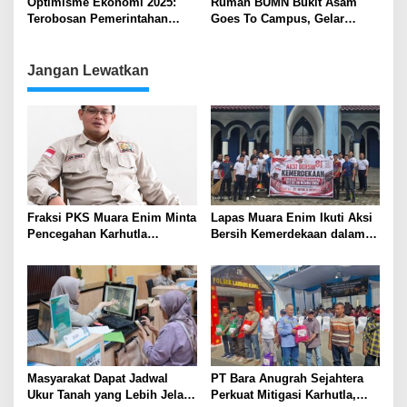
Optimisme Ekonomi 2025:
Rumah BUMN Bukit Asam
Terobosan Pemerintahan
Goes To Campus, Gelar
Prabowo-Gibran dan Harapan
Bincang Bisnis Dengan
Kadin
Mahasiswa Universitas
Serasan
Jangan Lewatkan
Fraksi PKS Muara Enim Minta
Lapas Muara Enim Ikuti Aksi
Pencegahan Karhutla
Bersih Kemerdekaan dalam
Diperkuat
Rangka HUT ke-81 Republik
Indonesia
Masyarakat Dapat Jadwal
PT Bara Anugrah Sejahtera
Ukur Tanah yang Lebih Jelas
Perkuat Mitigasi Karhutla,