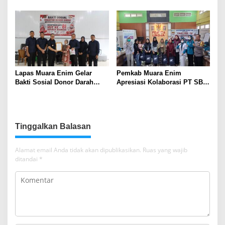
Berkat Layanan Pengukuran
Bersinergi dengan Polsek
Terjadwal
Lawang Kidul Edukasi Warga
Lapas Muara Enim Gelar
Pemkab Muara Enim
Bakti Sosial Donor Darah
Apresiasi Kolaborasi PT SBS
dalam Rangka Memperingati
Dukung Skrining TBC bagi
HUT ke-81 Republik Indonesia
Warga Sekitar Tambang
Tinggalkan Balasan
Alamat email Anda tidak akan dipublikasikan.
Ruas yang wajib
ditandai
*