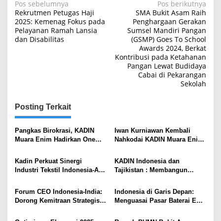
Navigasi
Pos sebelumnya
Pos berikutnya
Rekrutmen Petugas Haji
SMA Bukit Asam Raih
pos
2025: Kemenag Fokus pada
Penghargaan Gerakan
Pelayanan Ramah Lansia
Sumsel Mandiri Pangan
dan Disabilitas
(GSMP) Goes To School
Awards 2024, Berkat
Kontribusi pada Ketahanan
Pangan Lewat Budidaya
Cabai di Pekarangan
Sekolah
Posting Terkait
Pangkas Birokrasi, KADIN
Iwan Kurniawan Kembali
Muara Enim Hadirkan One
Nahkodai KADIN Muara Enim:
Stop Service untuk Pelaku
Gaspol UMKM Naik Kelas
Usaha
Serta 10 Ribu Lapangan Kerja
Kadin Perkuat Sinergi
KADIN Indonesia dan
Baru
Industri Tekstil Indonesia-AS,
Tajikistan : Membangun
Bidik Keseimbangan
Jembatan Ekonomi Global
Perdagangan
Forum CEO Indonesia-India:
Indonesia di Garis Depan:
Dorong Kemitraan Strategis
Menguasai Pasar Baterai EV
dan Investasi Bilateral
dengan Energi Hijau