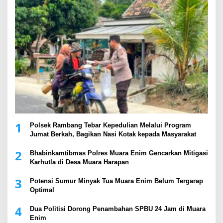
1
Polsek Rambang Tebar Kepedulian Melalui Program
Jumat Berkah, Bagikan Nasi Kotak kepada Masyarakat
2
Bhabinkamtibmas Polres Muara Enim Gencarkan Mitigasi
Karhutla di Desa Muara Harapan
3
Potensi Sumur Minyak Tua Muara Enim Belum Tergarap
Optimal
4
Dua Politisi Dorong Penambahan SPBU 24 Jam di Muara
Enim