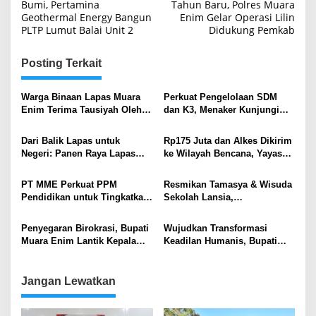
pos
Bumi, Pertamina
Tahun Baru, Polres Muara
Geothermal Energy Bangun
Enim Gelar Operasi Lilin
PLTP Lumut Balai Unit 2
Didukung Pemkab
Posting Terkait
Warga Binaan Lapas Muara
Perkuat Pengelolaan SDM
Enim Terima Tausiyah Oleh
dan K3, Menaker Kunjungi
Kanwil Ditjenpas Sumsel
Kantor Pusat PTBA
Dari Balik Lapas untuk
Rp175 Juta dan Alkes Dikirim
Negeri: Panen Raya Lapas
ke Wilayah Bencana, Yayasan
Muara Enim Perkuat
Generasi Rabbani Lepas
Ketahanan Pangan
Bantuan Kemanusiaan
PT MME Perkuat PPM
Resmikan Tamasya & Wisuda
Pendidikan untuk Tingkatkan
Sekolah Lansia,
Kualitas SDM Lingkar
Wamendukbangga RI Puji
Tambang
Langkah Nyata Pemkab.
Penyegaran Birokrasi, Bupati
Wujudkan Transformasi
Muara Enim Wujudkan
Muara Enim Lantik Kepala
Keadilan Humanis, Bupati
Keluarga Berkualitas
Satpol PP dan Kepala Dinas
Teken MoU Pidana Kerja
PMD .
Sosial
Jangan Lewatkan