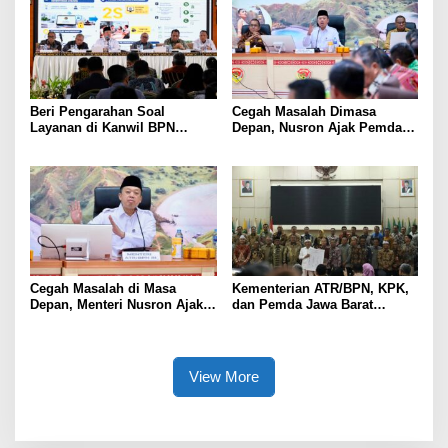
Beri Pengarahan Soal
Cegah Masalah Dimasa
Layanan di Kanwil BPN
Depan, Nusron Ajak Pemda
Provinsi NTT, Menteri
Percepat Sertifikat Tanah
Nusron: Gunakan Sudut
Rumah Ibadah di NTT
Pandang Masyarakat
Cegah Masalah di Masa
Kementerian ATR/BPN, KPK,
Depan, Menteri Nusron Ajak
dan Pemda Jawa Barat
Pemda Percepat Sertipikasi
Sepakati Kerja Sama dalam
Tanah Rumah Ibadah di NTT
Upaya Pencegahan Korupsi
serta Penguatan Ekonomi
Daerah
View More