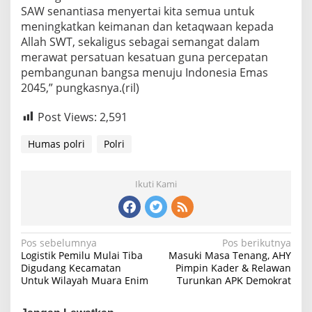
SAW senantiasa menyertai kita semua untuk
meningkatkan keimanan dan ketaqwaan kepada
Allah SWT, sekaligus sebagai semangat dalam
merawat persatuan kesatuan guna percepatan
pembangunan bangsa menuju Indonesia Emas
2045,” pungkasnya.(ril)
Post Views:
2,591
Humas polri
Polri
Ikuti Kami
Navigasi
Pos sebelumnya
Pos berikutnya
Logistik Pemilu Mulai Tiba
Masuki Masa Tenang, AHY
pos
Digudang Kecamatan
Pimpin Kader & Relawan
Untuk Wilayah Muara Enim
Turunkan APK Demokrat