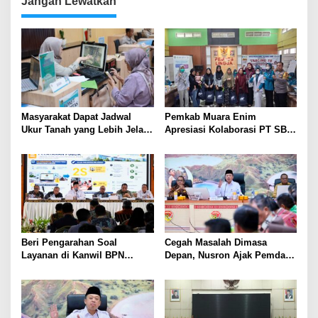
Jangan Lewatkan
Masyarakat Dapat Jadwal
Pemkab Muara Enim
Ukur Tanah yang Lebih Jelas
Apresiasi Kolaborasi PT SBS
Berkat Layanan Pengukuran
Dukung Skrining TBC bagi
Terjadwal
Warga Sekitar Tambang
Beri Pengarahan Soal
Cegah Masalah Dimasa
Layanan di Kanwil BPN
Depan, Nusron Ajak Pemda
Provinsi NTT, Menteri
Percepat Sertifikat Tanah
Nusron: Gunakan Sudut
Rumah Ibadah di NTT
Pandang Masyarakat