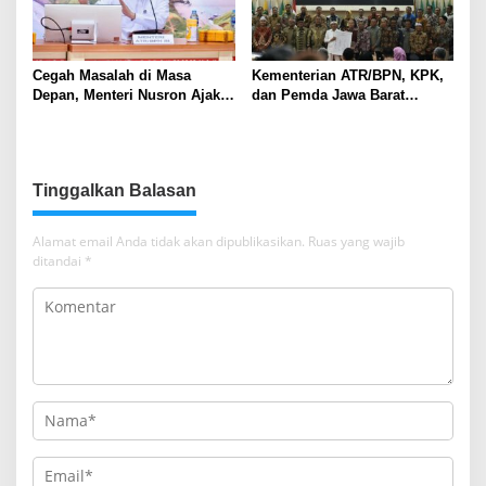
Cegah Masalah di Masa
Kementerian ATR/BPN, KPK,
Depan, Menteri Nusron Ajak
dan Pemda Jawa Barat
Pemda Percepat Sertipikasi
Sepakati Kerja Sama dalam
Tanah Rumah Ibadah di NTT
Upaya Pencegahan Korupsi
serta Penguatan Ekonomi
Daerah
Tinggalkan Balasan
Alamat email Anda tidak akan dipublikasikan.
Ruas yang wajib
ditandai
*