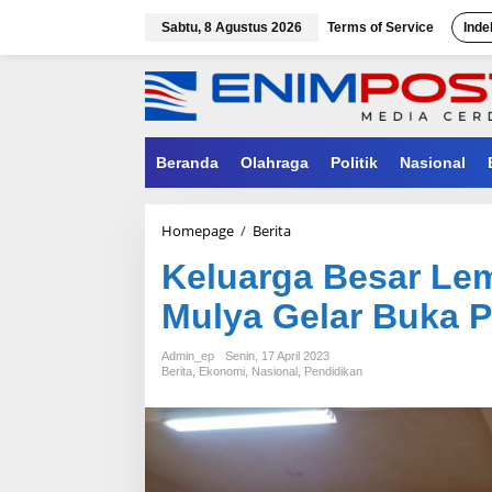
Lewati
ke
Sabtu, 8 Agustus 2026
Terms of Service
Inde
konten
Beranda
Olahraga
Politik
Nasional
Keluarga
Homepage
/
Berita
Besar
Keluarga Besar Le
Lembaga
Pendidikan
Mulya Gelar Buka 
Bina
Mulya
Gelar
Admin_ep
Senin, 17 April 2023
Buka
Berita
,
Ekonomi
,
Nasional
,
Pendidikan
Puasa
Bersama