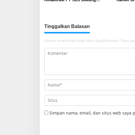
Skrining TBC bagi Warga Sekitar
Nusron: 
Tambang
Masyarak
Tinggalkan Balasan
Alamat email Anda tidak akan dipublikasikan.
Ruas yan
Simpan nama, email, dan situs web saya 