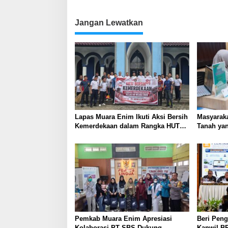
Jangan Lewatkan
Lapas Muara Enim Ikuti Aksi Bersih
Masyaraka
Kemerdekaan dalam Rangka HUT
Tanah yan
ke-81 Republik Indonesia
Layanan 
Pemkab Muara Enim Apresiasi
Beri Peng
Kolaborasi PT SBS Dukung
Kanwil BP