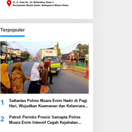
Terpopuler
1
Satlantas Polres Muara Enim Hadir di Pagi
Hari, Wujudkan Keamanan dan Kelancaran
Arus Lalu Lintas
2
Patroli Perintis Presisi Samapta Polres
Muara Enim Intensif Cegah Kejahatan
Malam Hari