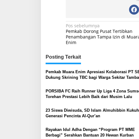
Navigasi
Pos sebelumnya
Pemkab Dorong Pusat Tertibkan
pos
Penambangan Tampa Izin di Muar
Enim
Posting Terkait
Pemkab Muara Enim Apresiasi Kolaborasi PT S
Dukung Skrining TBC bagi Warga Sekitar Tamb
PORSIBA FC Raih Runner Up Liga 4 Zona Sumse
Torehan Prestasi Lebih Baik dari Musim Lalu
23 Siswa Diwisuda, SD Islam Almuhibbin Kuku
Generasi Pencinta Al-Qur’an
Rayakan Idul Adha Dengan “Program PT MME
Berbagi” Serahkan Bantuan 20 Hewan Kurban