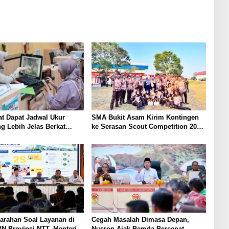
t Dapat Jadwal Ukur
SMA Bukit Asam Kirim Kontingen
g Lebih Jelas Berkat
ke Serasan Scout Competition 2026,
Pengukuran Terjadwal
Perkuat Karakter dan
Kepemimpinan Siswa
arahan Soal Layanan di
Cegah Masalah Dimasa Depan,
N Provinsi NTT, Menteri
Nusron Ajak Pemda Percepat