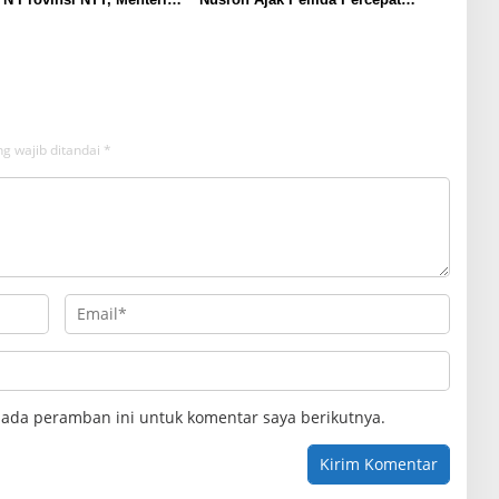
Gunakan Sudut Pandang
Sertifikat Tanah Rumah Ibadah di
at
NTT
g wajib ditandai
*
pada peramban ini untuk komentar saya berikutnya.