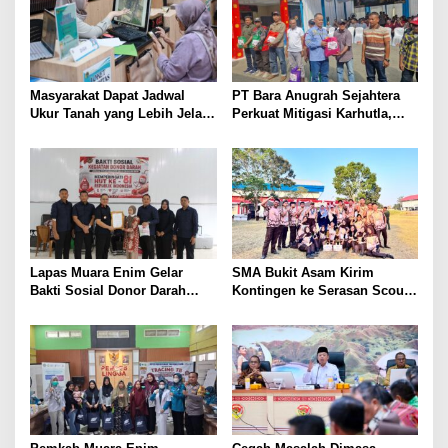
Masyarakat Dapat Jadwal
PT Bara Anugrah Sejahtera
Ukur Tanah yang Lebih Jelas
Perkuat Mitigasi Karhutla,
Berkat Layanan Pengukuran
Bersinergi dengan Polsek
Terjadwal
Lawang Kidul Edukasi Warga
Lapas Muara Enim Gelar
SMA Bukit Asam Kirim
Bakti Sosial Donor Darah
Kontingen ke Serasan Scout
dalam Rangka Memperingati
Competition 2026, Perkuat
HUT ke-81 Republik Indonesia
Karakter dan Kepemimpinan
Siswa