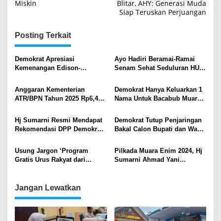
Miskin
Blitar, AHY: Generasi Muda
Siap Teruskan Perjuangan
Posting Terkait
Demokrat Apresiasi
Ayo Hadiri Beramai-Ramai
Kemenangan Edison-
Senam Sehat Seduluran HUT
Sumarni, Serukan Sinergi
Partai Demokrat ke-23
untuk Muara Enim Lebih
Anggaran Kementerian
Demokrat Hanya Keluarkan 1
Maju
ATR/BPN Tahun 2025 Rp6,4
Nama Untuk Bacabub Muara
Triliun Disetujui Komisi II
Enim, Ir Hj Sumarni MSi
DPR Ri, Menteri AHY: Alokasi
Berpeluang Dapat Rekom
Hj Sumarni Resmi Mendapat
Demokrat Tutup Penjaringan
untuk Lanjutkan Program
Rekomendasi DPP Demokrat
Bakal Calon Bupati dan Wakil
Reforma Agraria
di Pilkada Muara Enim 2024
Bupati Muara Enim 2024
Usung Jargon ‘Program
Pilkada Muara Enim 2024, Hj
Gratis Urus Rakyat dari
Sumarni Ahmad Yani
Melahirkan Sampai Mati’,
Kembalikan Formulir di
Marni Ahmad Yani Ingin
Demokrat, PDI P, dan Daftar
Tuntaskan PR Merakyat
Ke Perindo
Jangan Lewatkan