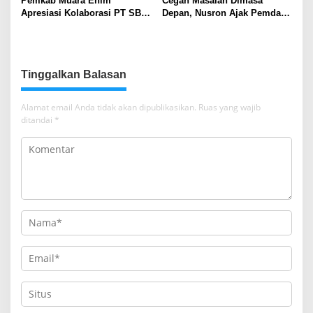
Pemkab Muara Enim
Cegah Masalah Dimasa
Apresiasi Kolaborasi PT SBS
Depan, Nusron Ajak Pemda
Dukung Skrining TBC bagi
Percepat Sertifikat Tanah
Warga Sekitar Tambang
Rumah Ibadah di NTT
Tinggalkan Balasan
Alamat email Anda tidak akan dipublikasikan.
Ruas yang wajib
ditandai
*