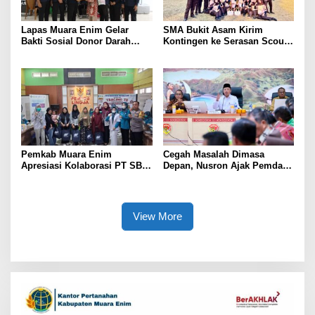
Lapas Muara Enim Gelar
SMA Bukit Asam Kirim
Bakti Sosial Donor Darah
Kontingen ke Serasan Scout
dalam Rangka Memperingati
Competition 2026, Perkuat
HUT ke-81 Republik Indonesia
Karakter dan Kepemimpinan
Siswa
Pemkab Muara Enim
Cegah Masalah Dimasa
Apresiasi Kolaborasi PT SBS
Depan, Nusron Ajak Pemda
Dukung Skrining TBC bagi
Percepat Sertifikat Tanah
Warga Sekitar Tambang
Rumah Ibadah di NTT
View More