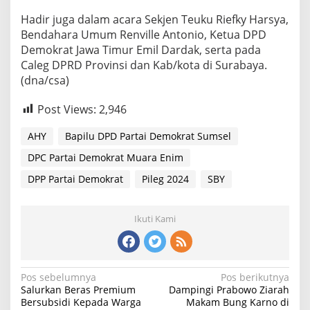
Hadir juga dalam acara Sekjen Teuku Riefky Harsya,
Bendahara Umum Renville Antonio, Ketua DPD
Demokrat Jawa Timur Emil Dardak, serta pada
Caleg DPRD Provinsi dan Kab/kota di Surabaya.
(dna/csa)
Post Views:
2,946
AHY
Bapilu DPD Partai Demokrat Sumsel
DPC Partai Demokrat Muara Enim
DPP Partai Demokrat
Pileg 2024
SBY
Ikuti Kami
Navigasi
Pos sebelumnya
Pos berikutnya
Salurkan Beras Premium
Dampingi Prabowo Ziarah
pos
Bersubsidi Kepada Warga
Makam Bung Karno di