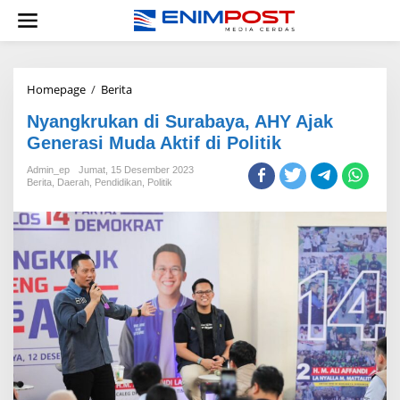
Lewati
ke
konten
Nyangkrukan
Homepage
/
Berita
di
Nyangkrukan di Surabaya, AHY Ajak
Surabaya,
AHY
Generasi Muda Aktif di Politik
Ajak
Generasi
Admin_ep
Jumat, 15 Desember 2023
Berita
,
Daerah
,
Pendidikan
Muda
,
Politik
Aktif
di
Politik