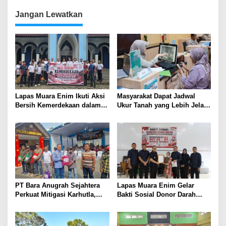
Muara Enim
Jangan Lewatkan
Lapas Muara Enim Ikuti Aksi
Masyarakat Dapat Jadwal
Bersih Kemerdekaan dalam
Ukur Tanah yang Lebih Jelas
Rangka HUT ke-81 Republik
Berkat Layanan Pengukuran
Indonesia
Terjadwal
PT Bara Anugrah Sejahtera
Lapas Muara Enim Gelar
Perkuat Mitigasi Karhutla,
Bakti Sosial Donor Darah
Bersinergi dengan Polsek
dalam Rangka Memperingati
Lawang Kidul Edukasi Warga
HUT ke-81 Republik Indonesia