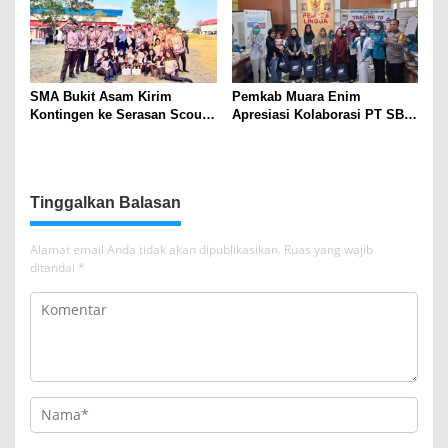
SMA Bukit Asam Kirim
Pemkab Muara Enim
Kontingen ke Serasan Scout
Apresiasi Kolaborasi PT SBS
Competition 2026, Perkuat
Dukung Skrining TBC bagi
Karakter dan Kepemimpinan
Warga Sekitar Tambang
Siswa
Tinggalkan Balasan
Alamat email Anda tidak akan dipublikasikan.
Ruas yang wajib
ditandai
*