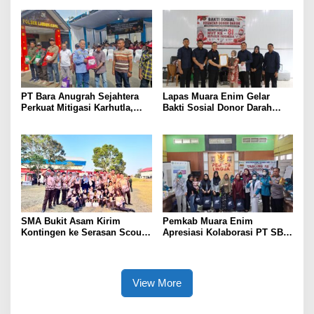
Indonesia
Terjadwal
PT Bara Anugrah Sejahtera
Lapas Muara Enim Gelar
Perkuat Mitigasi Karhutla,
Bakti Sosial Donor Darah
Bersinergi dengan Polsek
dalam Rangka Memperingati
Lawang Kidul Edukasi Warga
HUT ke-81 Republik Indonesia
SMA Bukit Asam Kirim
Pemkab Muara Enim
Kontingen ke Serasan Scout
Apresiasi Kolaborasi PT SBS
Competition 2026, Perkuat
Dukung Skrining TBC bagi
Karakter dan Kepemimpinan
Warga Sekitar Tambang
Siswa
View More