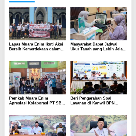
Lapas Muara Enim Ikuti Aksi
Masyarakat Dapat Jadwal
Bersih Kemerdekaan dalam
Ukur Tanah yang Lebih Jelas
Rangka HUT ke-81 Republik
Berkat Layanan Pengukuran
Indonesia
Terjadwal
Pemkab Muara Enim
Beri Pengarahan Soal
Apresiasi Kolaborasi PT SBS
Layanan di Kanwil BPN
Dukung Skrining TBC bagi
Provinsi NTT, Menteri
Warga Sekitar Tambang
Nusron: Gunakan Sudut
Pandang Masyarakat