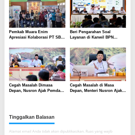
Pemkab Muara Enim
Beri Pengarahan Soal
Apresiasi Kolaborasi PT SBS
Layanan di Kanwil BPN
Dukung Skrining TBC bagi
Provinsi NTT, Menteri
Warga Sekitar Tambang
Nusron: Gunakan Sudut
Pandang Masyarakat
Cegah Masalah Dimasa
Cegah Masalah di Masa
Depan, Nusron Ajak Pemda
Depan, Menteri Nusron Ajak
Percepat Sertifikat Tanah
Pemda Percepat Sertipikasi
Rumah Ibadah di NTT
Tanah Rumah Ibadah di NTT
Tinggalkan Balasan
Alamat email Anda tidak akan dipublikasikan.
Ruas yang wajib