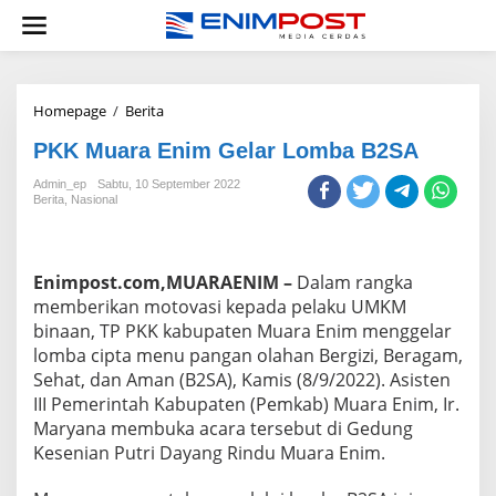
Lewati
ke
konten
PKK
Homepage
/
Berita
Muara
PKK Muara Enim Gelar Lomba B2SA
Enim
Gelar
Admin_ep
Sabtu, 10 September 2022
Lomba
Berita
,
Nasional
B2SA
Enimpost.com,MUARAENIM –
Dalam rangka
memberikan motovasi kepada pelaku UMKM
binaan, TP PKK kabupaten Muara Enim menggelar
lomba cipta menu pangan olahan Bergizi, Beragam,
Sehat, dan Aman (B2SA), Kamis (8/9/2022). Asisten
III Pemerintah Kabupaten (Pemkab) Muara Enim, Ir.
Maryana membuka acara tersebut di Gedung
Kesenian Putri Dayang Rindu Muara Enim.