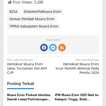
Post Views:
3,288
B2SA
DiskominfoMuara Enim
Humas Pemkab Muara Enim
TPPKK Kabupaten Muara Enim
Ikuti Kami
Navigasi
Pos sebelumnya
Pos berikutnya
Demokrat Muara Enim
Demokrat Muara Enim
pos
Gelar Turnamen Voli AHY
Incar Pemilih Milenial Pada
CUP
Pemilu 2024
Posting Terkait
Muara Enim Perkuat Identitas
IPM Muara Enim 2025 Naik ke
Daerah Lewat Perlindungan
Kategori Tinggi, Bukti
Hak Kekayaan Intelektual
Akselerasi Pembangunan