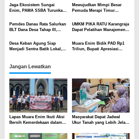
SDM
Jaga Ekosistem Sungai
Mewujudkan Mimpi Besar
Enim, PAMA SSBA Turunkan
Pemuda Merapi Timur
Tim dalam Aksi Lingkungan
Terwujud Lewat Program
Pemkab Muara Enim
Beasiswa
Pemdes Danau Rata Salurkan
UMKM PIKA RATU Karangraja
BLT Dana Desa Tahap III,
Dapat Pelatihan Manajemen
Warga Rasakan Manfaat Nyata
Kewirausahaan dari PT MME
dan Pemkab Muara Enim
Desa Keban Agung Siap
Muara Enim Bidik PAD Rp1
Menjadi Sentra Batik Lokal,
Triliun, Bupati Apresiasi
Berkat Inisiasi PAMA dan
Perusahaan Taat Bayar
Pemberdayaan Ibu PKK
DKPTKA
Jangan Lewatkan
Lapas Muara Enim Ikuti Aksi
Masyarakat Dapat Jadwal
Bersih Kemerdekaan dalam
Ukur Tanah yang Lebih Jelas
Rangka HUT ke-81 Republik
Berkat Layanan Pengukuran
Indonesia
Terjadwal