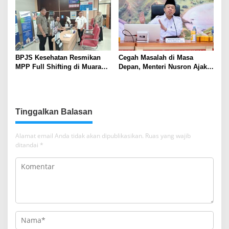
Pandang Masyarakat
BPJS Kesehatan Resmikan
Cegah Masalah di Masa
MPP Full Shifting di Muara
Depan, Menteri Nusron Ajak
Enim, Pelayanan JKN Kini
Pemda Percepat Sertipikasi
Lebih Mudah, Cepat, dan
Tanah Rumah Ibadah di NTT
Terintegrasi
Tinggalkan Balasan
Alamat email Anda tidak akan dipublikasikan.
Ruas yang wajib
ditandai
*