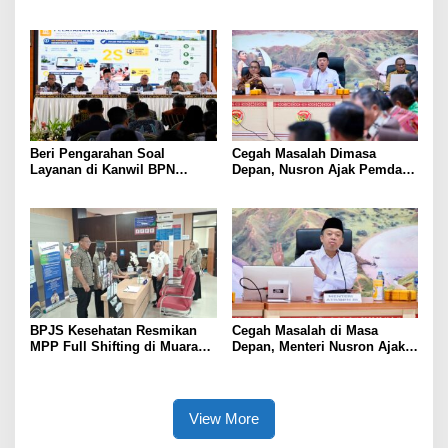
Competition 2026, Perkuat
Dukung Skrining TBC bagi
Karakter dan Kepemimpinan
Warga Sekitar Tambang
Siswa
Beri Pengarahan Soal
Cegah Masalah Dimasa
Layanan di Kanwil BPN
Depan, Nusron Ajak Pemda
Provinsi NTT, Menteri
Percepat Sertifikat Tanah
Nusron: Gunakan Sudut
Rumah Ibadah di NTT
Pandang Masyarakat
BPJS Kesehatan Resmikan
Cegah Masalah di Masa
MPP Full Shifting di Muara
Depan, Menteri Nusron Ajak
Enim, Pelayanan JKN Kini
Pemda Percepat Sertipikasi
Lebih Mudah, Cepat, dan
Tanah Rumah Ibadah di NTT
Terintegrasi
View More