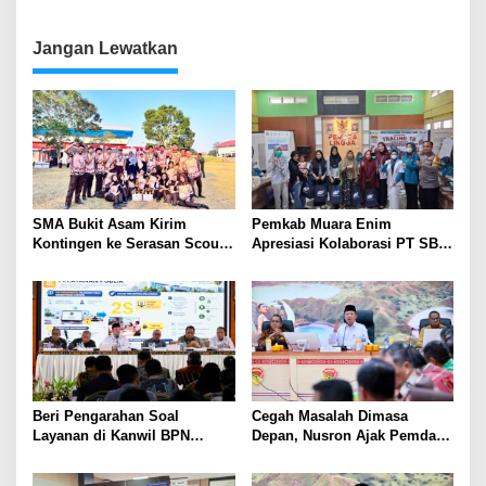
Sejahtera (Titan Group)
Madani
Peringati Hari Lingkungan
Hidup Sedunia 2026
Jangan Lewatkan
SMA Bukit Asam Kirim
Pemkab Muara Enim
Kontingen ke Serasan Scout
Apresiasi Kolaborasi PT SBS
Competition 2026, Perkuat
Dukung Skrining TBC bagi
Karakter dan Kepemimpinan
Warga Sekitar Tambang
Siswa
Beri Pengarahan Soal
Cegah Masalah Dimasa
Layanan di Kanwil BPN
Depan, Nusron Ajak Pemda
Provinsi NTT, Menteri
Percepat Sertifikat Tanah
Nusron: Gunakan Sudut
Rumah Ibadah di NTT