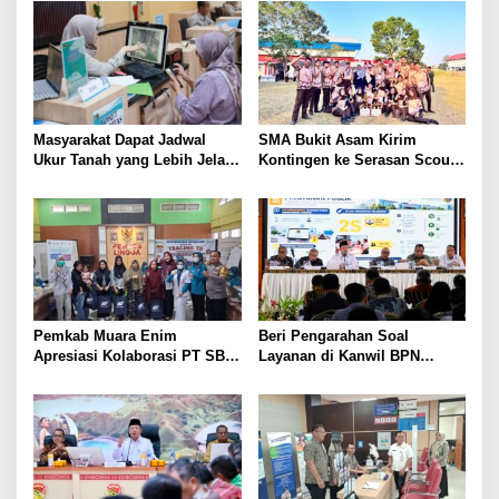
Masyarakat Dapat Jadwal
SMA Bukit Asam Kirim
Ukur Tanah yang Lebih Jelas
Kontingen ke Serasan Scout
Berkat Layanan Pengukuran
Competition 2026, Perkuat
Terjadwal
Karakter dan Kepemimpinan
Siswa
Pemkab Muara Enim
Beri Pengarahan Soal
Apresiasi Kolaborasi PT SBS
Layanan di Kanwil BPN
Dukung Skrining TBC bagi
Provinsi NTT, Menteri
Warga Sekitar Tambang
Nusron: Gunakan Sudut
Pandang Masyarakat