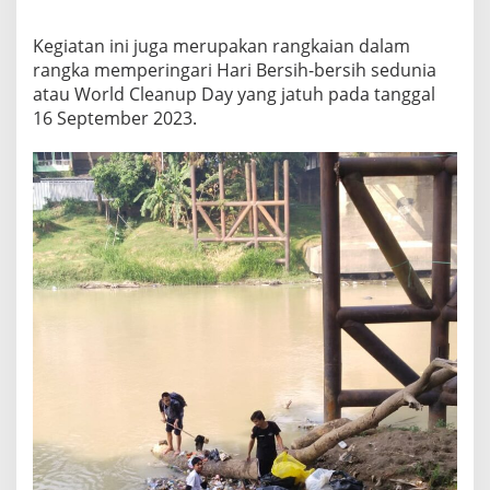
Kegiatan ini juga merupakan rangkaian dalam
rangka memperingari Hari Bersih-bersih sedunia
atau World Cleanup Day yang jatuh pada tanggal
16 September 2023.