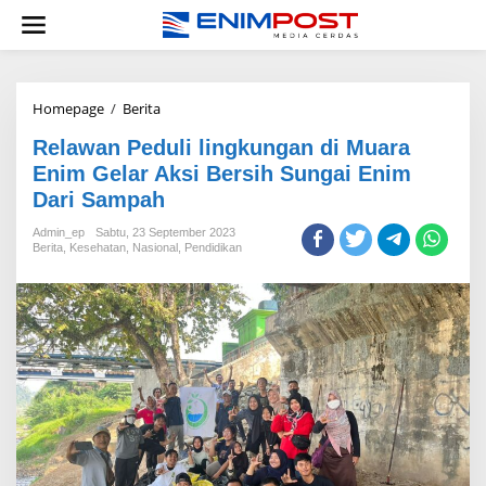
Lewati
ke
konten
Relawan
Homepage
/
Berita
Peduli
Relawan Peduli lingkungan di Muara
lingkungan
di
Enim Gelar Aksi Bersih Sungai Enim
Muara
Dari Sampah
Enim
Gelar
Admin_ep
Sabtu, 23 September 2023
Aksi
Berita
,
Kesehatan
,
Nasional
,
Pendidikan
Bersih
Sungai
Enim
Dari
Sampah