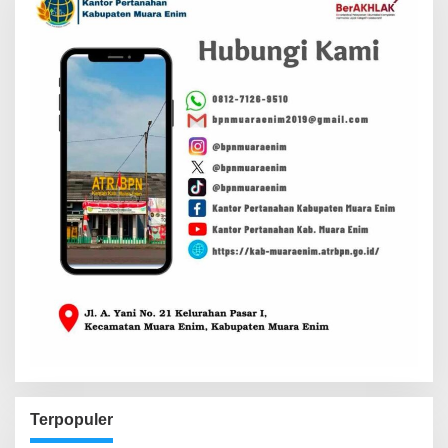
Terpopuler