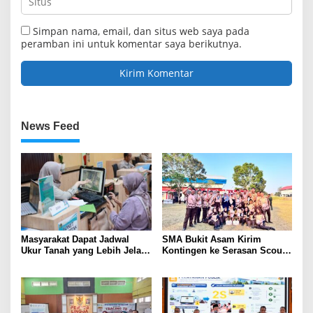
Simpan nama, email, dan situs web saya pada
peramban ini untuk komentar saya berikutnya.
News Feed
Masyarakat Dapat Jadwal
SMA Bukit Asam Kirim
Ukur Tanah yang Lebih Jelas
Kontingen ke Serasan Scout
Berkat Layanan Pengukuran
Competition 2026, Perkuat
Terjadwal
Karakter dan Kepemimpinan
Siswa