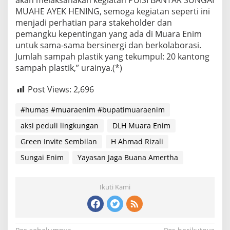
akan melaksanakan kegiatan PUISI BANTAR SUNGAI
MUAHE AYEK HENING, semoga kegiatan seperti ini
menjadi perhatian para stakeholder dan
pemangku kepentingan yang ada di Muara Enim
untuk sama-sama bersinergi dan berkolaborasi.
Jumlah sampah plastik yang tekumpul: 20 kantong
sampah plastik,” urainya.(*)
Post Views:
2,696
#humas #muaraenim #bupatimuaraenim
aksi peduli lingkungan
DLH Muara Enim
Green Invite Sembilan
H Ahmad Rizali
Sungai Enim
Yayasan Jaga Buana Amertha
Ikuti Kami