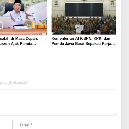
salah di Masa Depan,
Kementerian ATR/BPN, KPK, dan
Nusron Ajak Pemda
Pemda Jawa Barat Sepakati Kerja
Sertipikasi Tanah Rumah
Sama dalam Upaya Pencegahan
 NTT
Korupsi serta Penguatan Ekonomi
Daerah
g wajib ditandai
*