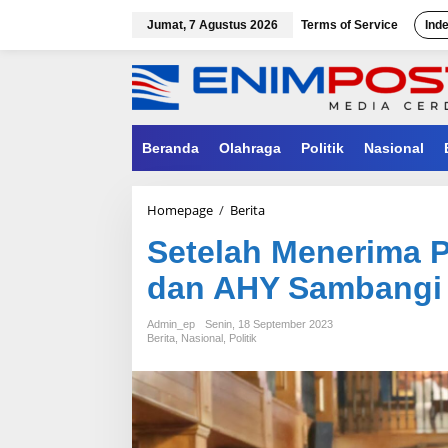
Lewati
ke
Jumat, 7 Agustus 2026
Terms of Service
Ind
konten
Beranda
Olahraga
Politik
Nasional
Setelah
Homepage
/
Berita
Menerima
Setelah Menerima P
Prabowo
di
dan AHY Sambangi
Cikeas,
SBY
dan
Admin_ep
Senin, 18 September 2023
AHY
Berita
,
Nasional
,
Politik
Sambangi
Prabowo
di
Hambalang