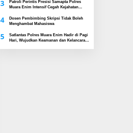
3
Patroli Perintis Presisi Samapta Polres
Muara Enim Intensif Cegah Kejahatan
Malam Hari
4
Dosen Pembimbing Skripsi Tidak Boleh
Menghambat Mahasiswa
5
Satlantas Polres Muara Enim Hadir di Pagi
Hari, Wujudkan Keamanan dan Kelancaran
Arus Lalu Lintas