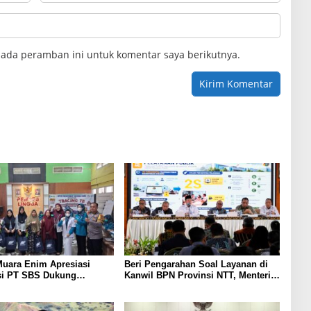
pada peramban ini untuk komentar saya berikutnya.
uara Enim Apresiasi
Beri Pengarahan Soal Layanan di
si PT SBS Dukung
Kanwil BPN Provinsi NTT, Menteri
TBC bagi Warga Sekitar
Nusron: Gunakan Sudut Pandang
Masyarakat