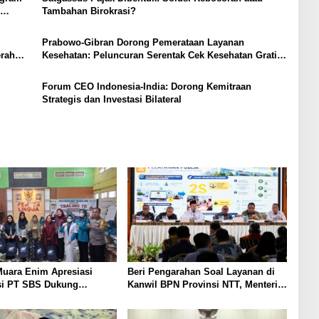
Tambahan Birokrasi?
Prabowo-Gibran Dorong Pemerataan Layanan
erah
Kesehatan: Peluncuran Serentak Cek Kesehatan Gratis
(CKG) di Muara Enim
Forum CEO Indonesia-India: Dorong Kemitraan
Strategis dan Investasi Bilateral
uara Enim Apresiasi
Beri Pengarahan Soal Layanan di
si PT SBS Dukung
Kanwil BPN Provinsi NTT, Menteri
TBC bagi Warga Sekitar
Nusron: Gunakan Sudut Pandang
Masyarakat