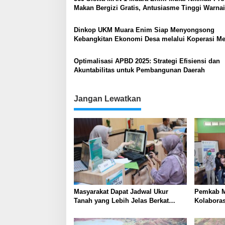
Makan Bergizi Gratis, Antusiasme Tinggi Warnai
Pelaksanaan
Dinkop UKM Muara Enim Siap Menyongsong
Kebangkitan Ekonomi Desa melalui Koperasi M
Putih
Optimalisasi APBD 2025: Strategi Efisiensi dan
Akuntabilitas untuk Pembangunan Daerah
Jangan Lewatkan
Masyarakat Dapat Jadwal Ukur
Pemkab M
Tanah yang Lebih Jelas Berkat
Kolabora
Layanan Pengukuran Terjadwal
Skrining 
Tambang