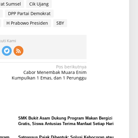
rat Sumsel
Cik Ujang
DPP Partai Demokrat
H Prabowo Presiden
SBY
kuti Kami
Pos berikutnya
Cabor Menembak Muara Enim
Kumpulkan 1 Emas, dan 1 Perunggu
SMK Bukit Asam Dukung Program Makan Bergizi
Gratis, Siswa Antusias Terima Manfaat Setiap Hari
ogram
Satgassus Pajak Dibentuk: Solusi Kebocoran atau