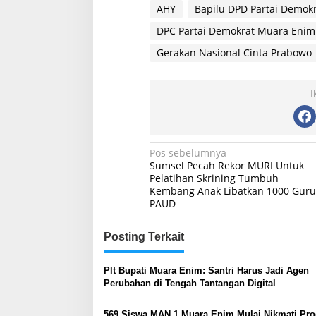
AHY
Bapilu DPD Partai Demok
DPC Partai Demokrat Muara Enim
Gerakan Nasional Cinta Prabowo
I
Navigasi
Pos sebelumnya
Sumsel Pecah Rekor MURI Untuk
pos
Pelatihan Skrining Tumbuh
Kembang Anak Libatkan 1000 Guru
PAUD
Posting Terkait
Plt Bupati Muara Enim: Santri Harus Jadi Agen
Perubahan di Tengah Tantangan Digital
569 Siswa MAN 1 Muara Enim Mulai Nikmati Pr