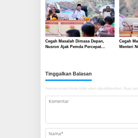
Cegah Masalah Dimasa Depan,
Cegah Ma
Nusron Ajak Pemda Percepat
Menteri 
Sertifikat Tanah Rumah Ibadah di
Percepat 
NTT
Ibadah di
Tinggalkan Balasan
Alamat email Anda tidak akan dipublikasikan.
Ruas yan