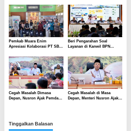
Terjadwal
Karakter dan Kepemimpinan
Siswa
Pemkab Muara Enim
Beri Pengarahan Soal
Apresiasi Kolaborasi PT SBS
Layanan di Kanwil BPN
Dukung Skrining TBC bagi
Provinsi NTT, Menteri
Warga Sekitar Tambang
Nusron: Gunakan Sudut
Pandang Masyarakat
Cegah Masalah Dimasa
Cegah Masalah di Masa
Depan, Nusron Ajak Pemda
Depan, Menteri Nusron Ajak
Percepat Sertifikat Tanah
Pemda Percepat Sertipikasi
Rumah Ibadah di NTT
Tanah Rumah Ibadah di NTT
Tinggalkan Balasan