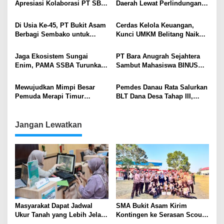
Apresiasi Kolaborasi PT SBS
Daerah Lewat Perlindungan
Dukung Skrining TBC bagi
Hak Kekayaan Intelektual
Warga Sekitar Tambang
Di Usia Ke-45, PT Bukit Asam
Cerdas Kelola Keuangan,
Berbagi Sembako untuk
Kunci UMKM Belitang Naik
Wartawan PWI Muara Enim
Kelas Bersama PTBA
Jaga Ekosistem Sungai
PT Bara Anugrah Sejahtera
Enim, PAMA SSBA Turunkan
Sambut Mahasiswa BINUS
Tim dalam Aksi Lingkungan
University dalam Program
Pemkab Muara Enim
“BINUS Goes To Campus” di
Mewujudkan Mimpi Besar
Pemdes Danau Rata Salurkan
Site Muara Enim
Pemuda Merapi Timur
BLT Dana Desa Tahap III,
Terwujud Lewat Program
Warga Rasakan Manfaat Nyata
Beasiswa
Jangan Lewatkan
Masyarakat Dapat Jadwal
SMA Bukit Asam Kirim
Ukur Tanah yang Lebih Jelas
Kontingen ke Serasan Scout
Berkat Layanan Pengukuran
Competition 2026, Perkuat