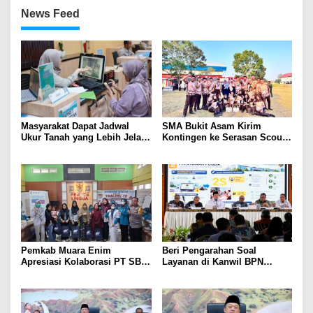
News Feed
Masyarakat Dapat Jadwal
SMA Bukit Asam Kirim
Ukur Tanah yang Lebih Jelas
Kontingen ke Serasan Scout
Berkat Layanan Pengukuran
Competition 2026, Perkuat
Terjadwal
Karakter dan Kepemimpinan
Siswa
Pemkab Muara Enim
Beri Pengarahan Soal
Apresiasi Kolaborasi PT SBS
Layanan di Kanwil BPN
Dukung Skrining TBC bagi
Provinsi NTT, Menteri
Warga Sekitar Tambang
Nusron: Gunakan Sudut
Pandang Masyarakat