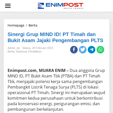
Lewati
ke
konten
Sinergi
Homepage
/
Berita
Grup
Sinergi Grup MIND ID! PT Timah dan
MIND
ID!
Bukit Asam Jajaki Pengembangan PLTS
PT
Timah
Admin_ep
Selasa, 28 Februari 2023
Berita
,
Nasional
,
Pendidikan
dan
Bukit
Asam
Jajaki
Enimpost.com, MUARA ENIM –
Dua anggota Grup
Pengembangan
PLTS
MIND ID, PT Bukit Asam Tbk (PTBA) dan PT Timah
Tbk, menjajaki potensi kerja sama pengembangan
Pembangkit Listrik Tenaga Surya (PLTS) di lokasi
operasional PT Timah. Sinergi ini merupakan wujud
komitmen kedua perusahaan untuk berkontribusi
pada konservasi energi, pengurangan emisi, dan
pembangunan berkelanjutan.