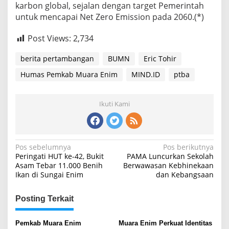
karbon global, sejalan dengan target Pemerintah
untuk mencapai Net Zero Emission pada 2060.(*)
Post Views:
2,734
berita pertambangan
BUMN
Eric Tohir
Humas Pemkab Muara Enim
MIND.ID
ptba
Ikuti Kami
Navigasi
Pos sebelumnya
Pos berikutnya
Peringati HUT ke-42, Bukit
PAMA Luncurkan Sekolah
pos
Asam Tebar 11.000 Benih
Berwawasan Kebhinekaan
Ikan di Sungai Enim
dan Kebangsaan
Posting Terkait
Pemkab Muara Enim
Muara Enim Perkuat Identitas