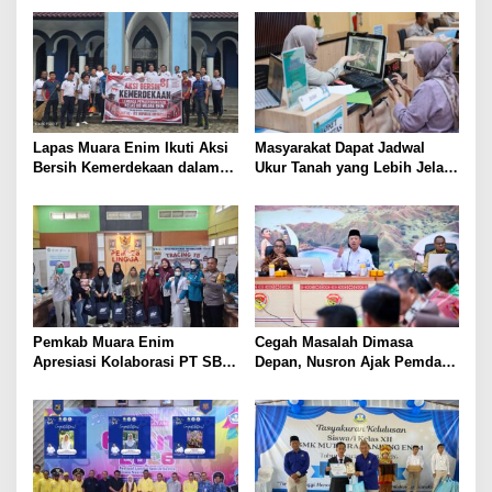
Lapas Muara Enim Ikuti Aksi
Masyarakat Dapat Jadwal
Bersih Kemerdekaan dalam
Ukur Tanah yang Lebih Jelas
Rangka HUT ke-81 Republik
Berkat Layanan Pengukuran
Indonesia
Terjadwal
Pemkab Muara Enim
Cegah Masalah Dimasa
Apresiasi Kolaborasi PT SBS
Depan, Nusron Ajak Pemda
Dukung Skrining TBC bagi
Percepat Sertifikat Tanah
Warga Sekitar Tambang
Rumah Ibadah di NTT