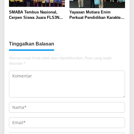
SMABA Tembus Nasional,
Yayasan Mutiara Enim
Cerpen Siswa Juara FLS3N
Perkuat Pendidikan Karakter,
Sumsel
Tambah 100 Mushaf Al-Qur’an
dan 100 Buku Iqra untuk SMK
Mutiara
Tinggalkan Balasan
Alamat email Anda tidak akan dipublikasikan.
Ruas yang wajib
ditandai
*