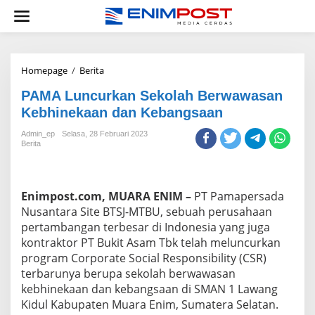
Lewati
ke
konten
PAMA
Homepage
/
Berita
Luncurkan
PAMA Luncurkan Sekolah Berwawasan
Sekolah
Berwawasan
Kebhinekaan dan Kebangsaan
Kebhinekaan
dan
Admin_ep
Selasa, 28 Februari 2023
Berita
Kebangsaan
Enimpost.com, MUARA ENIM –
PT Pamapersada
Nusantara Site BTSJ-MTBU, sebuah perusahaan
pertambangan terbesar di Indonesia yang juga
kontraktor PT Bukit Asam Tbk telah meluncurkan
program Corporate Social Responsibility (CSR)
terbarunya berupa sekolah berwawasan
kebhinekaan dan kebangsaan di SMAN 1 Lawang
Kidul Kabupaten Muara Enim, Sumatera Selatan.