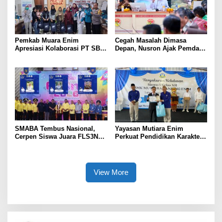
Pemkab Muara Enim
Cegah Masalah Dimasa
Apresiasi Kolaborasi PT SBS
Depan, Nusron Ajak Pemda
Dukung Skrining TBC bagi
Percepat Sertifikat Tanah
Warga Sekitar Tambang
Rumah Ibadah di NTT
SMABA Tembus Nasional,
Yayasan Mutiara Enim
Cerpen Siswa Juara FLS3N
Perkuat Pendidikan Karakter,
Sumsel
Tambah 100 Mushaf Al-Qur’an
dan 100 Buku Iqra untuk SMK
Mutiara
View More