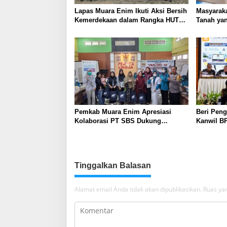
Lapas Muara Enim Ikuti Aksi Bersih
Masyaraka
Kemerdekaan dalam Rangka HUT
Tanah yan
ke-81 Republik Indonesia
Layanan 
Pemkab Muara Enim Apresiasi
Beri Peng
Kolaborasi PT SBS Dukung
Kanwil BP
Skrining TBC bagi Warga Sekitar
Nusron: 
Tambang
Masyarak
Tinggalkan Balasan
Alamat email Anda tidak akan dipublikasikan.
Ruas yan