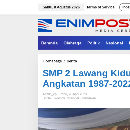
Lewati
ke
Sabtu, 8 Agustus 2026
Terms of Service
Inde
konten
Beranda
Olahraga
Politik
Nasional
SMP
Homepage
/
Berita
2
SMP 2 Lawang Kidu
Lawang
Kidul
Angkatan 1987-202
Gelar
Reuni
Akbar
Admin_ep
Rabu, 26 April 2023
Angkatan
Berita
,
Ekonomi
,
Nasional
,
Pendidikan
1987-
2022