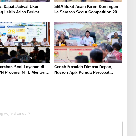
t Dapat Jadwal Ukur
SMA Bukit Asam Kirim Kontingen
g Lebih Jelas Berkat
ke Serasan Scout Competition 2026,
Pengukuran Terjadwal
Perkuat Karakter dan
Kepemimpinan Siswa
arahan Soal Layanan di
Cegah Masalah Dimasa Depan,
N Provinsi NTT, Menteri
Nusron Ajak Pemda Percepat
Gunakan Sudut Pandang
Sertifikat Tanah Rumah Ibadah di
at
NTT
g wajib ditandai
*