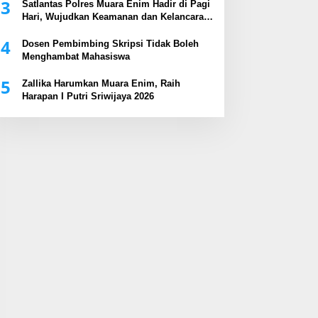
3
Satlantas Polres Muara Enim Hadir di Pagi
Hari, Wujudkan Keamanan dan Kelancaran
Arus Lalu Lintas
4
Dosen Pembimbing Skripsi Tidak Boleh
Menghambat Mahasiswa
5
Zallika Harumkan Muara Enim, Raih
Harapan I Putri Sriwijaya 2026