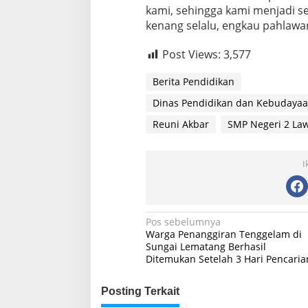
kami, sehingga kami menjadi se
kenang selalu, engkau pahlawan
Post Views:
3,577
Berita Pendidikan
Dinas Pendidikan dan Kebudaya
Reuni Akbar
SMP Negeri 2 La
I
Navigasi
Pos sebelumnya
Warga Penanggiran Tenggelam di
pos
Sungai Lematang Berhasil
Ditemukan Setelah 3 Hari Pencaria
Posting Terkait