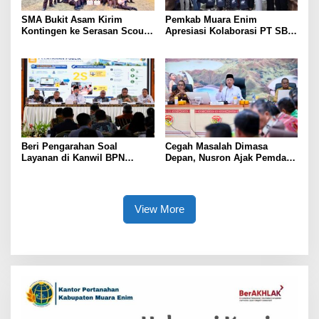
SMA Bukit Asam Kirim
Pemkab Muara Enim
Kontingen ke Serasan Scout
Apresiasi Kolaborasi PT SBS
Competition 2026, Perkuat
Dukung Skrining TBC bagi
Karakter dan Kepemimpinan
Warga Sekitar Tambang
Siswa
Beri Pengarahan Soal
Cegah Masalah Dimasa
Layanan di Kanwil BPN
Depan, Nusron Ajak Pemda
Provinsi NTT, Menteri
Percepat Sertifikat Tanah
Nusron: Gunakan Sudut
Rumah Ibadah di NTT
Pandang Masyarakat
View More