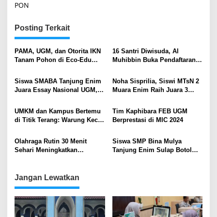
PON
Posting Terkait
PAMA, UGM, dan Otorita IKN
16 Santri Diwisuda, Al
Tanam Pohon di Eco-Edu
Muhibbin Buka Pendaftaran
Forest, Perkuat Komitmen
Siswa Baru
Membangun Kota Hutan
Siswa SMABA Tanjung Enim
Noha Sisprilia, Siswi MTsN 2
Juara Essay Nasional UGM,
Muara Enim Raih Juara 3
Gagasan Ketahanan Pangan
Lomba Penyuluh Tingkat
Dipuji Ganjar Pranowo
Provinsi
UMKM dan Kampus Bertemu
Tim Kaphibara FEB UGM
di Titik Terang: Warung Kecil
Berprestasi di MIC 2024
Siap Masuk Era Digital
Olahraga Rutin 30 Menit
Siswa SMP Bina Mulya
Sehari Meningkatkan
Tanjung Enim Sulap Botol
Kesehatan Fisik dan Mental
Bekas Menjadi Tulisan
pada Remaja dan Dewasa
Sekolah
Muda
Jangan Lewatkan