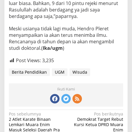
luar biasa. Bahkan, 9 dari 10 pintu rejeki menurut
Rasulullah adalah berdagang ya jadi saya
berdagang apa saja,”paparnya.
Meski usianya tidak lagi muda, Hendro Pleret
menyampaikan ia akan terus menimba ilmu.
Rencananya di tahun depan ia akan mengambil
studi doktoral.(
Ika/ugm
)
Post Views:
3,235
Berita Pendidikan
UGM
Wisuda
Ikuti Kami
Navigasi
Pos sebelumnya
Pos berikutnya
2 Atlet Karate Binaan
Demokrat Target Rebut
pos
Lemkari Muara Enim
Kursi Ketua DPRD Muara
Masuk Seleksi Daerah Pra
Enim