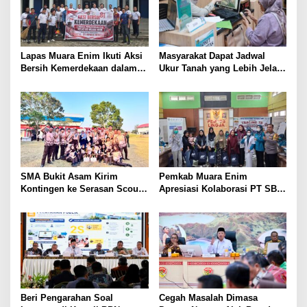
Lapas Muara Enim Ikuti Aksi
Masyarakat Dapat Jadwal
Bersih Kemerdekaan dalam
Ukur Tanah yang Lebih Jelas
Rangka HUT ke-81 Republik
Berkat Layanan Pengukuran
Indonesia
Terjadwal
SMA Bukit Asam Kirim
Pemkab Muara Enim
Kontingen ke Serasan Scout
Apresiasi Kolaborasi PT SBS
Competition 2026, Perkuat
Dukung Skrining TBC bagi
Karakter dan Kepemimpinan
Warga Sekitar Tambang
Siswa
Beri Pengarahan Soal
Cegah Masalah Dimasa