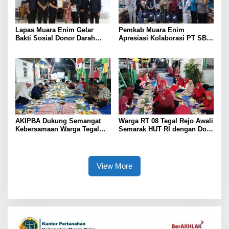
Lapas Muara Enim Gelar
Pemkab Muara Enim
Bakti Sosial Donor Darah
Apresiasi Kolaborasi PT SBS
dalam Rangka Memperingati
Dukung Skrining TBC bagi
HUT ke-81 Republik Indonesia
Warga Sekitar Tambang
AKIPBA Dukung Semangat
Warga RT 08 Tegal Rejo Awali
Kebersamaan Warga Tegal
Semarak HUT RI dengan Doa
Rejo Sambut HUT RI Ke-81
Bersama
View More