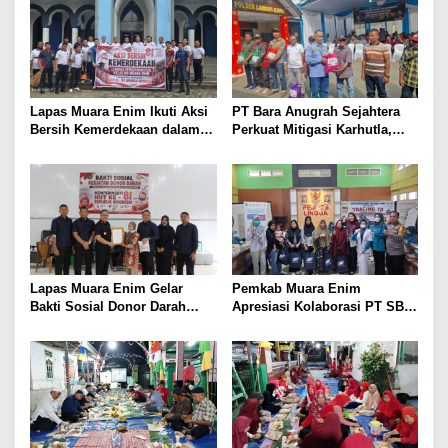
Lapas Muara Enim Ikuti Aksi
PT Bara Anugrah Sejahtera
Bersih Kemerdekaan dalam
Perkuat Mitigasi Karhutla,
Rangka HUT ke-81 Republik
Bersinergi dengan Polsek
Indonesia
Lawang Kidul Edukasi Warga
Lapas Muara Enim Gelar
Pemkab Muara Enim
Bakti Sosial Donor Darah
Apresiasi Kolaborasi PT SBS
dalam Rangka Memperingati
Dukung Skrining TBC bagi
HUT ke-81 Republik Indonesia
Warga Sekitar Tambang