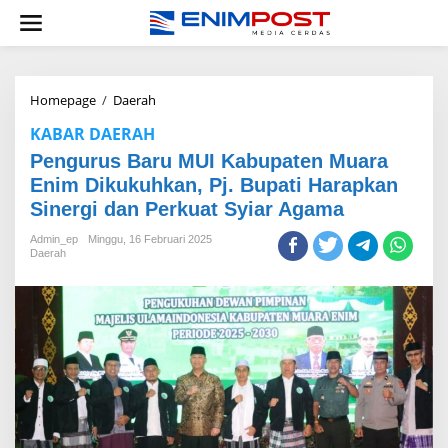
Lewati
ke
konten
Pengurus
Homepage
/
Daerah
Baru
KABAR DAERAH
MUI
Kabupaten
Pengurus Baru MUI Kabupaten Muara
Muara
Enim Dikukuhkan, Pj. Bupati Harapkan
Enim
Sinergi dan Perkuat Syiar Agama
Dikukuhkan,
Pj.
Admin_ep
Minggu, 16 Februari 2025
Bupati
Daerah
Harapkan
Sinergi
dan
Perkuat
Syiar
Agama