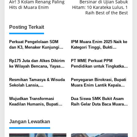
pos
Air! 3 Kolam Renang Paling
Bersinar di Ujian Sabuk
Hits di Muara Enim
Hitam: 10 Karateka Lulus, 1
Raih Best of the Best
Posting Terkait
Perkuat Pengelolaan SDM
IPM Muara Enim 2025 Naik ke
dan K3, Menaker Kunjungi
Kategori Tinggi, Bukti
Kantor Pusat PTBA
Akselerasi Pembangunan
SDM
Rp175 Juta dan Alkes Dikirim
PT MME Perkuat PPM
ke Wilayah Bencana, Yayasan
Pendidikan untuk Tingkatkan
Generasi Rabbani Lepas
Kualitas SDM Lingkar
Bantuan Kemanusiaan
Tambang
Resmikan Tamasya & Wisuda
Penyegaran Birokrasi, Bupati
Sekolah Lansia,
Muara Enim Lantik Kepala
Wamendukbangga RI Puji
Satpol PP dan Kepala Dinas
Langkah Nyata Pemkab.
PMD .
Wujudkan Transformasi
Dua Siswa SMK Bukit Asam
Muara Enim Wujudkan
Keadilan Humanis, Bupati
Raih Gelar Duta Baca Muara
Keluarga Berkualitas
Teken MoU Pidana Kerja
Enim 2025
Sosial
Jangan Lewatkan