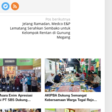
Pos berikutnya
Jelang Ramadan, Medco E&P
Lematang Serahkan Sembako untuk
Kelompok Rentan di Gunung
Megang
uara Enim Apresiasi
AKIPBA Dukung Semangat
si PT SBS Dukung
Kebersamaan Warga Tegal Rejo
TBC bagi Warga Sekitar
Sambut HUT RI Ke-81