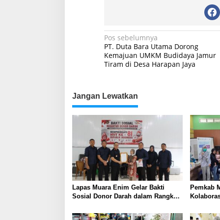
Navigasi
Pos sebelumnya
PT. Duta Bara Utama Dorong
pos
Kemajuan UMKM Budidaya Jamur
Tiram di Desa Harapan Jaya
Jangan Lewatkan
Lapas Muara Enim Gelar Bakti
Pemkab M
Sosial Donor Darah dalam Rangka
Kolabora
Memperingati HUT ke-81 Republik
Skrining 
Indonesia
Tambang