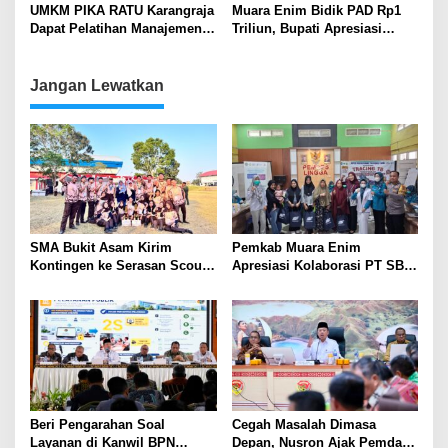
Beasiswa
UMKM PIKA RATU Karangraja
Muara Enim Bidik PAD Rp1
Dapat Pelatihan Manajemen
Triliun, Bupati Apresiasi
Kewirausahaan dari PT MME
Perusahaan Taat Bayar
dan Pemkab Muara Enim
DKPTKA
Jangan Lewatkan
SMA Bukit Asam Kirim
Pemkab Muara Enim
Kontingen ke Serasan Scout
Apresiasi Kolaborasi PT SBS
Competition 2026, Perkuat
Dukung Skrining TBC bagi
Karakter dan Kepemimpinan
Warga Sekitar Tambang
Siswa
Beri Pengarahan Soal
Cegah Masalah Dimasa
Layanan di Kanwil BPN
Depan, Nusron Ajak Pemda