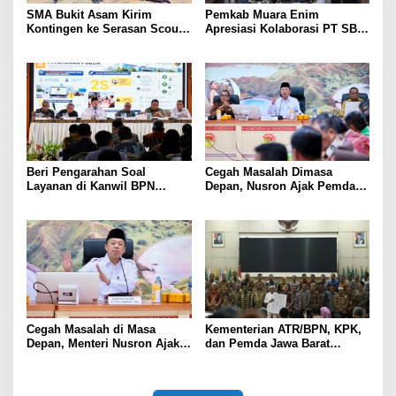
SMA Bukit Asam Kirim
Pemkab Muara Enim
Kontingen ke Serasan Scout
Apresiasi Kolaborasi PT SBS
Competition 2026, Perkuat
Dukung Skrining TBC bagi
Karakter dan Kepemimpinan
Warga Sekitar Tambang
Siswa
Beri Pengarahan Soal
Cegah Masalah Dimasa
Layanan di Kanwil BPN
Depan, Nusron Ajak Pemda
Provinsi NTT, Menteri
Percepat Sertifikat Tanah
Nusron: Gunakan Sudut
Rumah Ibadah di NTT
Pandang Masyarakat
Cegah Masalah di Masa
Kementerian ATR/BPN, KPK,
Depan, Menteri Nusron Ajak
dan Pemda Jawa Barat
Pemda Percepat Sertipikasi
Sepakati Kerja Sama dalam
Tanah Rumah Ibadah di NTT
Upaya Pencegahan Korupsi
serta Penguatan Ekonomi