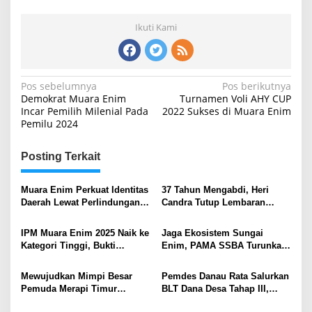
Ikuti Kami
Navigasi
Pos sebelumnya
Pos berikutnya
Demokrat Muara Enim
Turnamen Voli AHY CUP
pos
Incar Pemilih Milenial Pada
2022 Sukses di Muara Enim
Pemilu 2024
Posting Terkait
Muara Enim Perkuat Identitas
37 Tahun Mengabdi, Heri
Daerah Lewat Perlindungan
Candra Tutup Lembaran
Hak Kekayaan Intelektual
Pengabdian dengan Warisan
Adiwiyata Nasional
IPM Muara Enim 2025 Naik ke
Jaga Ekosistem Sungai
Kategori Tinggi, Bukti
Enim, PAMA SSBA Turunkan
Akselerasi Pembangunan
Tim dalam Aksi Lingkungan
SDM
Pemkab Muara Enim
Mewujudkan Mimpi Besar
Pemdes Danau Rata Salurkan
Pemuda Merapi Timur
BLT Dana Desa Tahap III,
Terwujud Lewat Program
Warga Rasakan Manfaat Nyata