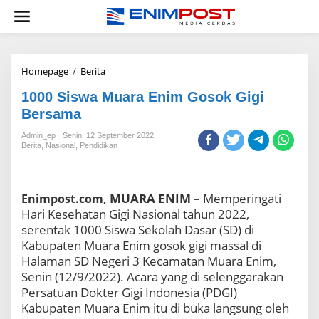
Lewati
ke
konten
1000
Homepage
/
Berita
Siswa
1000 Siswa Muara Enim Gosok Gigi
Muara
Enim
Bersama
Gosok
Gigi
Admin_ep
Senin, 12 September 2022
Berita
,
Nasional
,
Pendidikan
Bersama
MUARA ENIM –
Memperingati
Enimpost.com,
Hari Kesehatan Gigi Nasional tahun 2022,
serentak 1000 Siswa Sekolah Dasar (SD) di
Kabupaten Muara Enim gosok gigi massal di
Halaman SD Negeri 3 Kecamatan Muara Enim,
Senin (12/9/2022). Acara yang di selenggarakan
Persatuan Dokter Gigi Indonesia (PDGI)
Kabupaten Muara Enim itu di buka langsung oleh