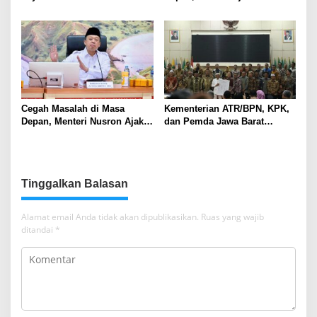
Provinsi NTT, Menteri
Percepat Sertifikat Tanah
Nusron: Gunakan Sudut
Rumah Ibadah di NTT
Pandang Masyarakat
Cegah Masalah di Masa
Kementerian ATR/BPN, KPK,
Depan, Menteri Nusron Ajak
dan Pemda Jawa Barat
Pemda Percepat Sertipikasi
Sepakati Kerja Sama dalam
Tanah Rumah Ibadah di NTT
Upaya Pencegahan Korupsi
serta Penguatan Ekonomi
Daerah
Tinggalkan Balasan
Alamat email Anda tidak akan dipublikasikan.
Ruas yang wajib
ditandai
*