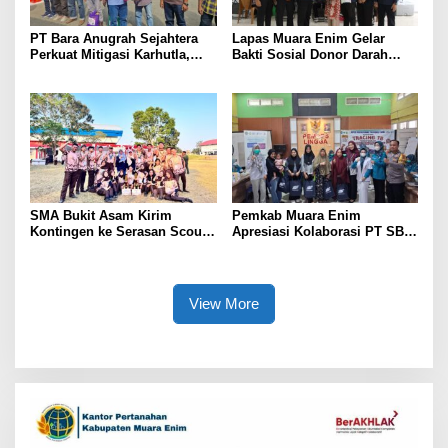
PT Bara Anugrah Sejahtera
Lapas Muara Enim Gelar
Perkuat Mitigasi Karhutla,
Bakti Sosial Donor Darah
Bersinergi dengan Polsek
dalam Rangka Memperingati
Lawang Kidul Edukasi Warga
HUT ke-81 Republik Indonesia
SMA Bukit Asam Kirim
Pemkab Muara Enim
Kontingen ke Serasan Scout
Apresiasi Kolaborasi PT SBS
Competition 2026, Perkuat
Dukung Skrining TBC bagi
Karakter dan Kepemimpinan
Warga Sekitar Tambang
Siswa
View More