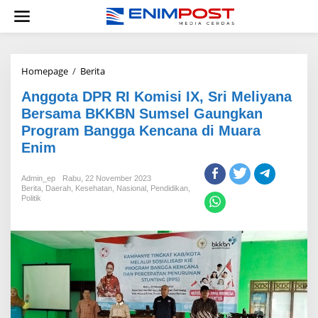
Lewati
ke
konten
Anggota
Homepage
/
Berita
DPR
Anggota DPR RI Komisi IX, Sri Meliyana
RI
Komisi
Bersama BKKBN Sumsel Gaungkan
IX,
Program Bangga Kencana di Muara
Sri
Enim
Meliyana
Bersama
BKKBN
Admin_ep
Rabu, 22 November 2023
Sumsel
Berita
,
Daerah
,
Kesehatan
,
Nasional
,
Pendidikan
,
Gaungkan
Politik
Program
Bangga
Kencana
di
Muara
Enim