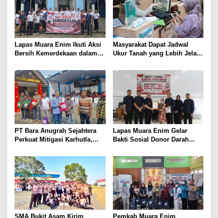
Lapas Muara Enim Ikuti Aksi
Masyarakat Dapat Jadwal
Bersih Kemerdekaan dalam
Ukur Tanah yang Lebih Jelas
Rangka HUT ke-81 Republik
Berkat Layanan Pengukuran
Indonesia
Terjadwal
PT Bara Anugrah Sejahtera
Lapas Muara Enim Gelar
Perkuat Mitigasi Karhutla,
Bakti Sosial Donor Darah
Bersinergi dengan Polsek
dalam Rangka Memperingati
Lawang Kidul Edukasi Warga
HUT ke-81 Republik Indonesia
SMA Bukit Asam Kirim
Pemkab Muara Enim