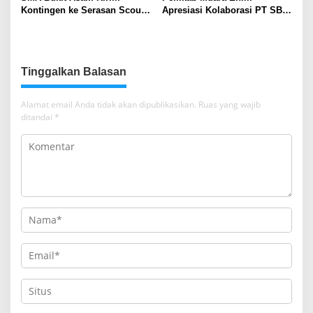
Kontingen ke Serasan Scout
Apresiasi Kolaborasi PT SBS
Competition 2026, Perkuat
Dukung Skrining TBC bagi
Karakter dan Kepemimpinan
Warga Sekitar Tambang
Siswa
Tinggalkan Balasan
Alamat email Anda tidak akan dipublikasikan.
Ruas yang wajib
ditandai
*