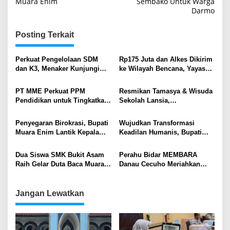
Muara Enim
Sembako Untuk Warga
Darmo
Posting Terkait
Perkuat Pengelolaan SDM
Rp175 Juta dan Alkes Dikirim
dan K3, Menaker Kunjungi
ke Wilayah Bencana, Yayasan
Kantor Pusat PTBA
Generasi Rabbani Lepas
Bantuan Kemanusiaan
PT MME Perkuat PPM
Resmikan Tamasya & Wisuda
Pendidikan untuk Tingkatkan
Sekolah Lansia,
Kualitas SDM Lingkar
Wamendukbangga RI Puji
Tambang
Langkah Nyata Pemkab.
Penyegaran Birokrasi, Bupati
Wujudkan Transformasi
Muara Enim Wujudkan
Muara Enim Lantik Kepala
Keadilan Humanis, Bupati
Keluarga Berkualitas
Satpol PP dan Kepala Dinas
Teken MoU Pidana Kerja
PMD .
Sosial
Dua Siswa SMK Bukit Asam
Perahu Bidar MEMBARA
Raih Gelar Duta Baca Muara
Danau Cecuho Meriahkan
Enim 2025
HUT Ke-79 Kabupaten Muara
Enim
Jangan Lewatkan