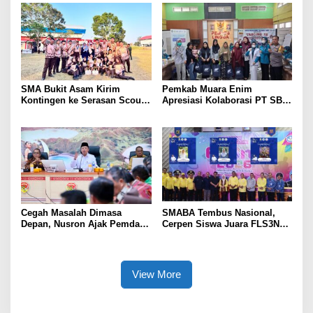
SMA Bukit Asam Kirim
Pemkab Muara Enim
Kontingen ke Serasan Scout
Apresiasi Kolaborasi PT SBS
Competition 2026, Perkuat
Dukung Skrining TBC bagi
Karakter dan Kepemimpinan
Warga Sekitar Tambang
Siswa
Cegah Masalah Dimasa
SMABA Tembus Nasional,
Depan, Nusron Ajak Pemda
Cerpen Siswa Juara FLS3N
Percepat Sertifikat Tanah
Sumsel
Rumah Ibadah di NTT
View More