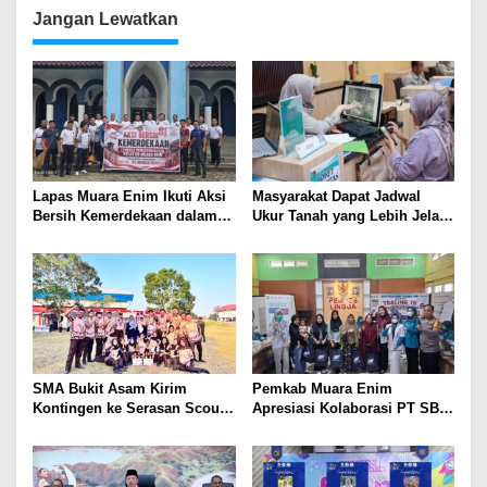
Jangan Lewatkan
Lapas Muara Enim Ikuti Aksi
Masyarakat Dapat Jadwal
Bersih Kemerdekaan dalam
Ukur Tanah yang Lebih Jelas
Rangka HUT ke-81 Republik
Berkat Layanan Pengukuran
Indonesia
Terjadwal
SMA Bukit Asam Kirim
Pemkab Muara Enim
Kontingen ke Serasan Scout
Apresiasi Kolaborasi PT SBS
Competition 2026, Perkuat
Dukung Skrining TBC bagi
Karakter dan Kepemimpinan
Warga Sekitar Tambang
Siswa