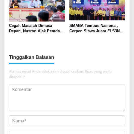
Cegah Masalah Dimasa
SMABA Tembus Nasional,
Depan, Nusron Ajak Pemda
Cerpen Siswa Juara FLS3N
Percepat Sertifikat Tanah
Sumsel
Rumah Ibadah di NTT
Tinggalkan Balasan
Alamat email Anda tidak akan dipublikasikan.
Ruas yang wajib
ditandai
*