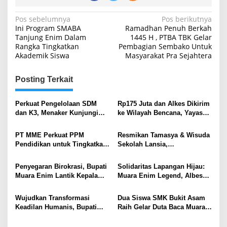
Navigasi
Pos sebelumnya
Pos berikutnya
Ini Program SMABA
Ramadhan Penuh Berkah
pos
Tanjung Enim Dalam
1445 H , PTBA TBK Gelar
Rangka Tingkatkan
Pembagian Sembako Untuk
Akademik Siswa
Masyarakat Pra Sejahtera
Posting Terkait
Perkuat Pengelolaan SDM
Rp175 Juta dan Alkes Dikirim
dan K3, Menaker Kunjungi
ke Wilayah Bencana, Yayasan
Kantor Pusat PTBA
Generasi Rabbani Lepas
Bantuan Kemanusiaan
PT MME Perkuat PPM
Resmikan Tamasya & Wisuda
Pendidikan untuk Tingkatkan
Sekolah Lansia,
Kualitas SDM Lingkar
Wamendukbangga RI Puji
Tambang
Langkah Nyata Pemkab.
Penyegaran Birokrasi, Bupati
Solidaritas Lapangan Hijau:
Muara Enim Wujudkan
Muara Enim Lantik Kepala
Muara Enim Legend, Albesas,
Keluarga Berkualitas
Satpol PP dan Kepala Dinas
dan Rabain FC Gelar Laga
PMD .
Amal untuk Korban Banjir
Wujudkan Transformasi
Dua Siswa SMK Bukit Asam
Sumatera
Keadilan Humanis, Bupati
Raih Gelar Duta Baca Muara
Teken MoU Pidana Kerja
Enim 2025
Sosial