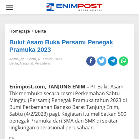
Lewati
ke
konten
Bukit
Homepage
/
Berita
Asam
Bukit Asam Buka Persami Penegak
Buka
Persami
Pramuka 2023
Penegak
Pramuka
Admin_ep
Sabtu, 4 Februari 2023
Berita
,
Nasional
,
Pendidikan
2023
Enimpost.com, TANJUNG ENIM –
PT Bukit Asam
Tbk membuka secara resmi Perkemahan Sabtu
Minggu (Persami) Penegak Pramuka tahun 2023 di
Bumi Perkemahan Bangko Barat Tanjung Enim,
Sabtu (4/2/2023) pagi. Kegiatan itu melibatkan 500
penegak Pramuka dari SMA dan SMK di sekitar
lingkungan operasional perusahaan.