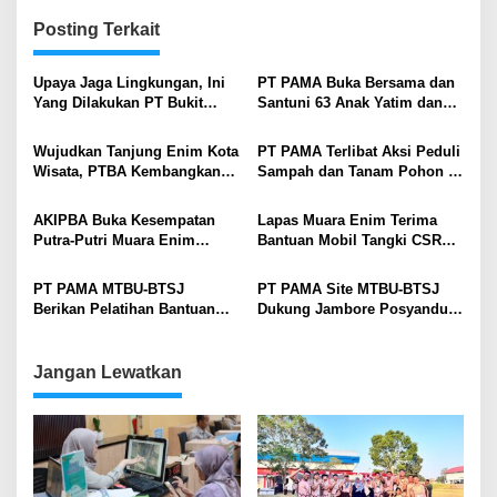
Posting Terkait
Upaya Jaga Lingkungan, Ini
PT PAMA Buka Bersama dan
Yang Dilakukan PT Bukit
Santuni 63 Anak Yatim dan
Asam
Dhuafa
Wujudkan Tanjung Enim Kota
PT PAMA Terlibat Aksi Peduli
Wisata, PTBA Kembangkan
Sampah dan Tanam Pohon di
Seni Multikultural Pencak
Sungai Enim
Silat
AKIPBA Buka Kesempatan
Lapas Muara Enim Terima
Putra-Putri Muara Enim
Bantuan Mobil Tangki CSR
Kuliah Pertambangan Gratis
PT. Bukit Asam
PT PAMA MTBU-BTSJ
PT PAMA Site MTBU-BTSJ
Berikan Pelatihan Bantuan
Dukung Jambore Posyandu
Hidup Dasar Bagi Pegawai
di Kecamatan Lawang Kidul
Puskesmas Tanjung Enim
Kabupaten Muara Enim
Jangan Lewatkan