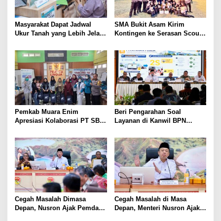
Masyarakat Dapat Jadwal
SMA Bukit Asam Kirim
Ukur Tanah yang Lebih Jelas
Kontingen ke Serasan Scout
Berkat Layanan Pengukuran
Competition 2026, Perkuat
Terjadwal
Karakter dan Kepemimpinan
Siswa
Pemkab Muara Enim
Beri Pengarahan Soal
Apresiasi Kolaborasi PT SBS
Layanan di Kanwil BPN
Dukung Skrining TBC bagi
Provinsi NTT, Menteri
Warga Sekitar Tambang
Nusron: Gunakan Sudut
Pandang Masyarakat
Cegah Masalah Dimasa
Cegah Masalah di Masa
Depan, Nusron Ajak Pemda
Depan, Menteri Nusron Ajak
Percepat Sertifikat Tanah
Pemda Percepat Sertipikasi