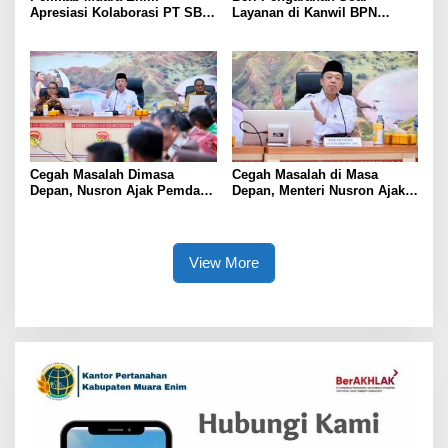
Apresiasi Kolaborasi PT SBS
Layanan di Kanwil BPN
Dukung Skrining TBC bagi
Provinsi NTT, Menteri
Warga Sekitar Tambang
Nusron: Gunakan Sudut
Pandang Masyarakat
Cegah Masalah Dimasa
Cegah Masalah di Masa
Depan, Nusron Ajak Pemda
Depan, Menteri Nusron Ajak
Percepat Sertifikat Tanah
Pemda Percepat Sertipikasi
Rumah Ibadah di NTT
Tanah Rumah Ibadah di NTT
View More