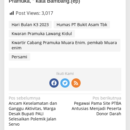
Pramuka, ” kata Bambang.(ep)
Post Views:
3,017
Hari Bulan K3 2023
Humas PT Bukit Asam Tbk
Kwaran Pramuka Lawang Kidul
Kwartir Cabang Pramuka Muara Enim. pemkab Muara
enim
Persami
Ikuti Kami
Navigasi
Pos sebelumnya
Pos berikutnya
Ancam Keselamatan dan
Pegawai Pama Site PTBA
pos
Ganggu Aktivitas, Warga
Antusias Menjadi Peserta
Desak Bupati PALI
Donor Darah
Selesaikan Polemik Jalan
Servo