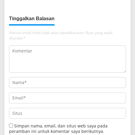
Rumah Ibadah di NTT
Tanah Rumah Ibadah di NTT
Tinggalkan Balasan
Alamat email Anda tidak akan dipublikasikan.
Ruas yang wajib
ditandai
*
Simpan nama, email, dan situs web saya pada
peramban ini untuk komentar saya berikutnya.