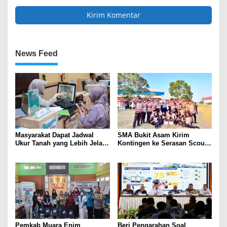
News Feed
Masyarakat Dapat Jadwal
SMA Bukit Asam Kirim
Ukur Tanah yang Lebih Jelas
Kontingen ke Serasan Scout
Berkat Layanan Pengukuran
Competition 2026, Perkuat
Terjadwal
Karakter dan Kepemimpinan
Siswa
Pemkab Muara Enim
Beri Pengarahan Soal