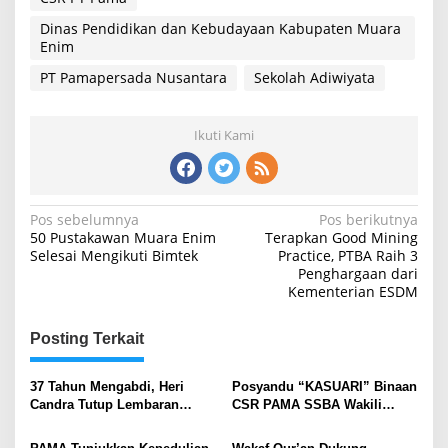
Dinas Pendidikan dan Kebudayaan Kabupaten Muara
Enim
PT Pamapersada Nusantara
Sekolah Adiwiyata
Ikuti Kami
Navigasi
Pos sebelumnya
Pos berikutnya
50 Pustakawan Muara Enim
Terapkan Good Mining
pos
Selesai Mengikuti Bimtek
Practice, PTBA Raih 3
Penghargaan dari
Kementerian ESDM
Posting Terkait
37 Tahun Mengabdi, Heri
Posyandu “KASUARI” Binaan
Candra Tutup Lembaran
CSR PAMA SSBA Wakili
Pengabdian dengan Warisan
Muara Enim di Lomba
Adiwiyata Nasional
Tingkat Sumsel