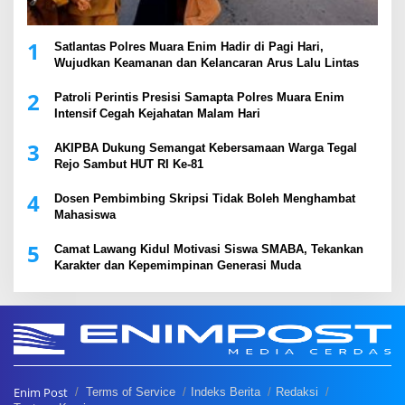
1
Satlantas Polres Muara Enim Hadir di Pagi Hari,
Wujudkan Keamanan dan Kelancaran Arus Lalu Lintas
2
Patroli Perintis Presisi Samapta Polres Muara Enim
Intensif Cegah Kejahatan Malam Hari
3
AKIPBA Dukung Semangat Kebersamaan Warga Tegal
Rejo Sambut HUT RI Ke-81
4
Dosen Pembimbing Skripsi Tidak Boleh Menghambat
Mahasiswa
5
Camat Lawang Kidul Motivasi Siswa SMABA, Tekankan
Karakter dan Kepemimpinan Generasi Muda
Enim Post
Terms of Service
Indeks Berita
Redaksi