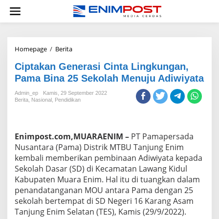
Lewati
ke
konten
Ciptakan
Homepage
/
Berita
Generasi
Ciptakan Generasi Cinta Lingkungan,
Cinta
Lingkungan,
Pama Bina 25 Sekolah Menuju Adiwiyata
Pama
Bina
Admin_ep
Kamis, 29 September 2022
Berita
,
Nasional
,
Pendidikan
25
Sekolah
Menuju
Adiwiyata
Enimpost.com,MUARAENIM –
PT Pamapersada
Nusantara (Pama) Distrik MTBU Tanjung Enim
kembali memberikan pembinaan Adiwiyata kepada
Sekolah Dasar (SD) di Kecamatan Lawang Kidul
Kabupaten Muara Enim. Hal itu di tuangkan dalam
penandatanganan MOU antara Pama dengan 25
sekolah bertempat di SD Negeri 16 Karang Asam
Tanjung Enim Selatan (TES), Kamis (29/9/2022).