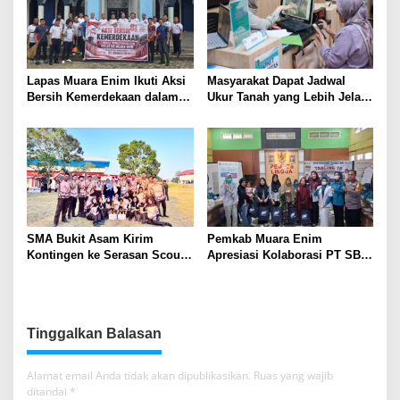
Lapas Muara Enim Ikuti Aksi
Masyarakat Dapat Jadwal
Bersih Kemerdekaan dalam
Ukur Tanah yang Lebih Jelas
Rangka HUT ke-81 Republik
Berkat Layanan Pengukuran
Indonesia
Terjadwal
SMA Bukit Asam Kirim
Pemkab Muara Enim
Kontingen ke Serasan Scout
Apresiasi Kolaborasi PT SBS
Competition 2026, Perkuat
Dukung Skrining TBC bagi
Karakter dan Kepemimpinan
Warga Sekitar Tambang
Siswa
Tinggalkan Balasan
Alamat email Anda tidak akan dipublikasikan.
Ruas yang wajib
ditandai
*