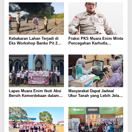
Kebakaran Lahan Terjadi di
Fraksi PKS Muara Enim Minta
Eks Workshop Banko Pit 2
Pencegahan Karhutla
Muara Enim
Diperkuat
Lapas Muara Enim Ikuti Aksi
Masyarakat Dapat Jadwal
Bersih Kemerdekaan dalam
Ukur Tanah yang Lebih Jelas
Rangka HUT ke-81 Republik
Berkat Layanan Pengukuran
Indonesia
Terjadwal