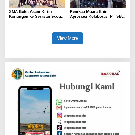
SMA Bukit Asam Kirim
Pemkab Muara Enim
Kontingen ke Serasan Scout
Apresiasi Kolaborasi PT SBS
Competition 2026, Perkuat
Dukung Skrining TBC bagi
Karakter dan Kepemimpinan
Warga Sekitar Tambang
Siswa
View More