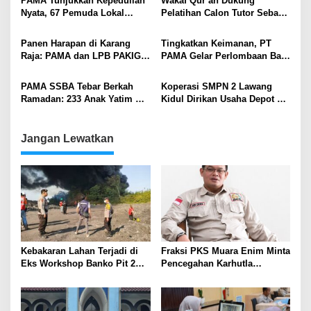
PAMA Tunjukkan Kepedulian
Wakaf Qur’an Dukung
Nyata, 67 Pemuda Lokal
Pelatihan Calon Tutor Sebaya
Diberi Kesempatan Magang di
Tingkat SD di Kecamatan
Dunia Tambang
Lawang Kidul
Panen Harapan di Karang
Tingkatkan Keimanan, PT
Raja: PAMA dan LPB PAKIGA
PAMA Gelar Perlombaan Bagi
Dukung Pertanian
Keluarga Karyawan dan Mitra
Semiorganik untuk Masa
Kerja
PAMA SSBA Tebar Berkah
Koperasi SMPN 2 Lawang
Depan Berkelanjutan
Ramadan: 233 Anak Yatim &
Kidul Dirikan Usaha Depot Air
100 Dhuafa Terima Santunan
Minum untuk Sekolah dan
Masyarakat
Jangan Lewatkan
Kebakaran Lahan Terjadi di
Fraksi PKS Muara Enim Minta
Eks Workshop Banko Pit 2
Pencegahan Karhutla
Muara Enim
Diperkuat