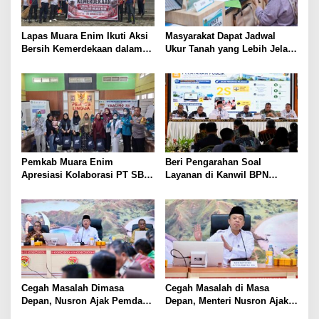
Lapas Muara Enim Ikuti Aksi
Masyarakat Dapat Jadwal
Bersih Kemerdekaan dalam
Ukur Tanah yang Lebih Jelas
Rangka HUT ke-81 Republik
Berkat Layanan Pengukuran
Indonesia
Terjadwal
Pemkab Muara Enim
Beri Pengarahan Soal
Apresiasi Kolaborasi PT SBS
Layanan di Kanwil BPN
Dukung Skrining TBC bagi
Provinsi NTT, Menteri
Warga Sekitar Tambang
Nusron: Gunakan Sudut
Pandang Masyarakat
Cegah Masalah Dimasa
Cegah Masalah di Masa
Depan, Nusron Ajak Pemda
Depan, Menteri Nusron Ajak
Percepat Sertifikat Tanah
Pemda Percepat Sertipikasi