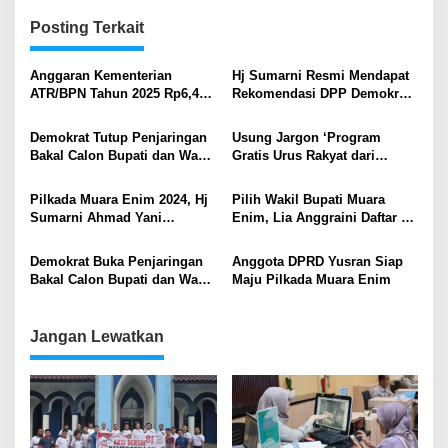
Posting Terkait
Anggaran Kementerian
Hj Sumarni Resmi Mendapat
ATR/BPN Tahun 2025 Rp6,4
Rekomendasi DPP Demokrat
Triliun Disetujui Komisi II
di Pilkada Muara Enim 2024
DPR Ri, Menteri AHY: Alokasi
Demokrat Tutup Penjaringan
Usung Jargon ‘Program
untuk Lanjutkan Program
Bakal Calon Bupati dan Wakil
Gratis Urus Rakyat dari
Reforma Agraria
Bupati Muara Enim 2024
Melahirkan Sampai Mati’,
Marni Ahmad Yani Ingin
Pilkada Muara Enim 2024, Hj
Pilih Wakil Bupati Muara
Tuntaskan PR Merakyat
Sumarni Ahmad Yani
Enim, Lia Anggraini Daftar di
Kembalikan Formulir di
3 Partai Politik
Demokrat, PDI P, dan Daftar
Demokrat Buka Penjaringan
Anggota DPRD Yusran Siap
Ke Perindo
Bakal Calon Bupati dan Wakil
Maju Pilkada Muara Enim
Bupati Muara Enim 2024
Jangan Lewatkan