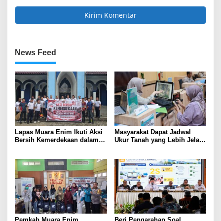
News Feed
Lapas Muara Enim Ikuti Aksi
Masyarakat Dapat Jadwal
Bersih Kemerdekaan dalam
Ukur Tanah yang Lebih Jelas
Rangka HUT ke-81 Republik
Berkat Layanan Pengukuran
Indonesia
Terjadwal
Pemkab Muara Enim
Beri Pengarahan Soal