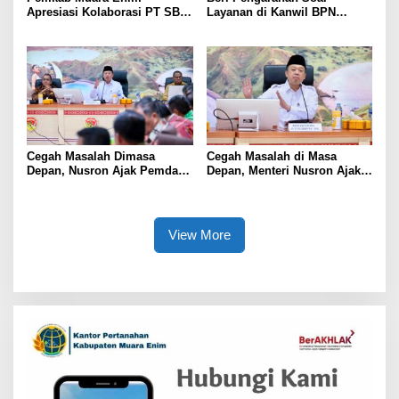
Apresiasi Kolaborasi PT SBS
Layanan di Kanwil BPN
Dukung Skrining TBC bagi
Provinsi NTT, Menteri
Warga Sekitar Tambang
Nusron: Gunakan Sudut
Pandang Masyarakat
Cegah Masalah Dimasa
Cegah Masalah di Masa
Depan, Nusron Ajak Pemda
Depan, Menteri Nusron Ajak
Percepat Sertifikat Tanah
Pemda Percepat Sertipikasi
Rumah Ibadah di NTT
Tanah Rumah Ibadah di NTT
View More