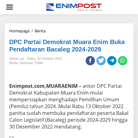
Lewati
ke
konten
DPC
Homepage
/
Berita
Partai
DPC Partai Demokrat Muara Enim Buka
Demokrat
Muara
Pendaftaran Bacaleg 2024-2029
Enim
Buka
Admin_ep
Rabu, 12 Oktober 2022
Berita
,
Nasional
,
Politik
Pendaftaran
Bacaleg
2024-
2029
Enimpost.com,MUARAENIM –
antor DPC Partai
Demokrat Kabupaten Muara Enim mulai
mempersiapkan menghadapi Pemilihan Umum
(Pemilu) tahun 2024. Mulai Rabu 13 Oktober 2022
panitia sudah membuka pendaftaran peserta Bakal
Calon Legislatif (Bacaleg) periode 2024-2029 hingga
30 Desember 2022 mendatang.