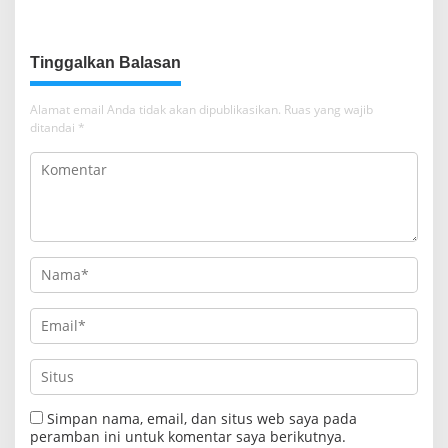
Rumah Ibadah di NTT
Tanah Rumah Ibadah di NTT
Tinggalkan Balasan
Alamat email Anda tidak akan dipublikasikan.
Ruas yang wajib
ditandai
*
Simpan nama, email, dan situs web saya pada
peramban ini untuk komentar saya berikutnya.