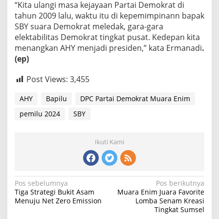
“Kita ulangi masa kejayaan Partai Demokrat di
tahun 2009 lalu, waktu itu di kepemimpinann bapak
SBY suara Demokrat meledak, gara-gara
elektabilitas Demokrat tingkat pusat. Kedepan kita
menangkan AHY menjadi presiden,” kata Ermanadi
.
(ep)
Post Views:
3,455
AHY
Bapilu
DPC Partai Demokrat Muara Enim
pemilu 2024
SBY
Ikuti Kami
Navigasi
Pos sebelumnya
Pos berikutnya
Tiga Strategi Bukit Asam
Muara Enim Juara Favorite
pos
Menuju Net Zero Emission
Lomba Senam Kreasi
Tingkat Sumsel