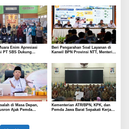
uara Enim Apresiasi
Beri Pengarahan Soal Layanan di
si PT SBS Dukung
Kanwil BPN Provinsi NTT, Menteri
TBC bagi Warga Sekitar
Nusron: Gunakan Sudut Pandang
Masyarakat
salah di Masa Depan,
Kementerian ATR/BPN, KPK, dan
Nusron Ajak Pemda
Pemda Jawa Barat Sepakati Kerja
Sertipikasi Tanah Rumah
Sama dalam Upaya Pencegahan
 NTT
Korupsi serta Penguatan Ekonomi
Daerah