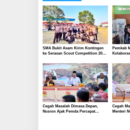
SMA Bukit Asam Kirim Kontingen
Pemkab M
ke Serasan Scout Competition 2026,
Kolabora
Perkuat Karakter dan
Skrining 
Kepemimpinan Siswa
Tambang
Cegah Masalah Dimasa Depan,
Cegah Ma
Nusron Ajak Pemda Percepat
Menteri 
Sertifikat Tanah Rumah Ibadah di
Percepat 
NTT
Ibadah di