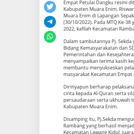
Empat Petulai Dangku resmi dit
Kabupaten Muara Enim, Riswanda
Muara Enim di Lapangan Sepak
(30/10/2022). Pada MTQ Ke-38 
2022, kafilah Kecamatan Ramb
Dalam sambutannya Pj. Sekda y
Bidang Kemasyarakatan dan SD
Pemerintahan dan Kesejahteraa
menyampaikan terima kasih kep
membantu menyukseskan pela
masyarakat Kecamatan Empat P
Dirinyapun berharap pelaksa
cinta kepada Al-Quran serta s
persaudaraan serta ukhuwah I
Kabupaten Muara Enim.
Disamping itu, Pj.Sekda meng
Rambang yang berhasil menjadi
Kecamatan Lawang Kidul, juara 