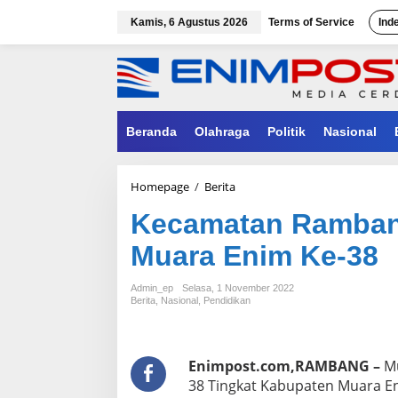
Lewati
ke
Kamis, 6 Agustus 2026
Terms of Service
Ind
konten
Beranda
Olahraga
Politik
Nasional
Kecamatan
Homepage
/
Berita
Rambang
Kecamatan Ramba
Juara
Umum
Muara Enim Ke-38
MTQ
Muara
Enim
Admin_ep
Selasa, 1 November 2022
Ke-
Berita
,
Nasional
,
Pendidikan
38
Enimpost.com,RAMBANG –
Mu
38 Tingkat Kabupaten Muara E