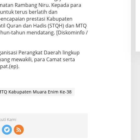
amatan Rambang Niru. Kepada para
untuk terus berlatih dan
pencapaian prestasi Kabupaten
atil Quran dan Hadis (STQH) dan MTQ
tahun-tahun mendatang. [Diskominfo /
anisasi Perangkat Daerah lingkup
ang mewakili, para Camat serta
at.(ep).
TQ Kabupaten Muara Enim Ke-38
kuti Kami