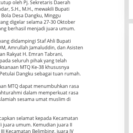
utup oleh Pj. Sekretaris Daerah
r, S.H., M.H., mewakili Bupati
 Bola Desa Dangku, Minggu
yang digelar selama 27-30 Oktober
ang berhasil menjadi juara umum.
ang didampingi Staf Ahli Bupati
M, Amrullah Jamaluddin, dan Asisten
n Rakyat H. Emran Tabrani,
ada seluruh pihak yang telah
ksanaan MTQ Ke-38 khususnya
etulai Dangku sebagai tuan rumah.
naan MTQ dapat menumbuhkan rasa
ilahturahmi dalam memperkuat rasa
slamiah sesama umat muslim di
ucapkan selamat kepada Kecamatan
 juara umum. Kemudian juara II
III Kecamatan Belimbing, juara IV