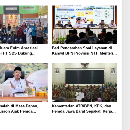
uara Enim Apresiasi
Beri Pengarahan Soal Layanan di
si PT SBS Dukung
Kanwil BPN Provinsi NTT, Menteri
TBC bagi Warga Sekitar
Nusron: Gunakan Sudut Pandang
Masyarakat
salah di Masa Depan,
Kementerian ATR/BPN, KPK, dan
Nusron Ajak Pemda
Pemda Jawa Barat Sepakati Kerja
Sertipikasi Tanah Rumah
Sama dalam Upaya Pencegahan
 NTT
Korupsi serta Penguatan Ekonomi
Daerah