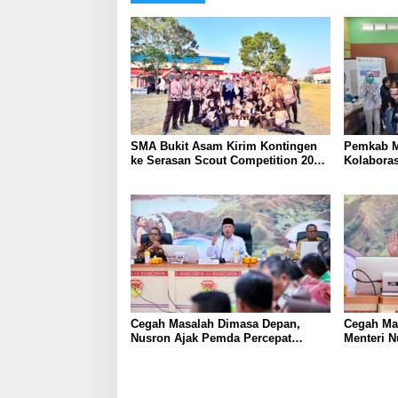
SMA Bukit Asam Kirim Kontingen
Pemkab M
ke Serasan Scout Competition 2026,
Kolabora
Perkuat Karakter dan
Skrining 
Kepemimpinan Siswa
Tambang
Cegah Masalah Dimasa Depan,
Cegah Ma
Nusron Ajak Pemda Percepat
Menteri 
Sertifikat Tanah Rumah Ibadah di
Percepat 
NTT
Ibadah di