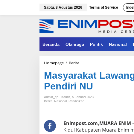
Lewati
ke
Sabtu, 8 Agustus 2026
Terms of Service
Inde
konten
Beranda
Olahraga
Politik
Nasional
Masyarakat
Homepage
/
Berita
Lawang
Masyarakat Lawang
Kidul
Kirim
Pendiri NU
Doa
Untuk
Pendiri
Admin_ep
Kamis, 5 Januari 2023
NU
Berita
,
Nasional
,
Pendidikan
Enimpost.com,MUARA ENIM 
Kidul Kabupaten Muara Enim m