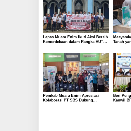
Lapas Muara Enim Ikuti Aksi Bersih
Masyaraka
Kemerdekaan dalam Rangka HUT
Tanah yan
ke-81 Republik Indonesia
Layanan 
Pemkab Muara Enim Apresiasi
Beri Peng
Kolaborasi PT SBS Dukung
Kanwil BP
Skrining TBC bagi Warga Sekitar
Nusron: 
Tambang
Masyarak