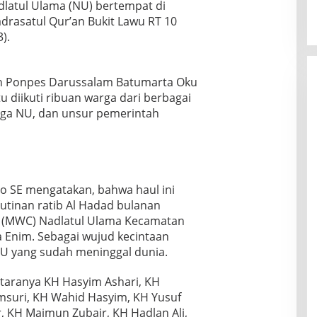
dlatul Ulama (NU) bertempat di
rasatul Qur’an Bukit Lawu RT 10
).
 Ponpes Darussalam Batumarta Oku
u diikuti ribuan warga dari berbagai
arga NU, dan unsur pemerintah
to SE mengatakan, bahwa haul ini
tinan ratib Al Hadad bulanan
g (MWC) Nadlatul Ulama Kecamatan
 Enim. Sebagai wujud kecintaan
NU yang sudah meninggal dunia.
ntaranya KH Hasyim Ashari, KH
msuri, KH Wahid Hasyim, KH Yusuf
, KH Maimun Zubair, KH Hadlan Ali,