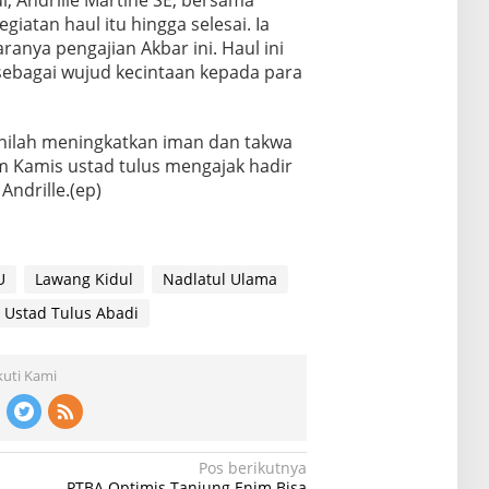
, Andrille Martine SE, bersama
giatan haul itu hingga selesai. Ia
ranya pengajian Akbar ini. Haul ini
 sebagai wujud kecintaan kepada para
inilah meningkatkan iman dan takwa
m Kamis ustad tulus mengajak hadir
Andrille.(ep)
U
Lawang Kidul
Nadlatul Ulama
Ustad Tulus Abadi
kuti Kami
Pos berikutnya
PTBA Optimis Tanjung Enim Bisa