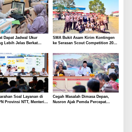
t Dapat Jadwal Ukur
SMA Bukit Asam Kirim Kontingen
g Lebih Jelas Berkat
ke Serasan Scout Competition 2026,
Pengukuran Terjadwal
Perkuat Karakter dan
Kepemimpinan Siswa
arahan Soal Layanan di
Cegah Masalah Dimasa Depan,
N Provinsi NTT, Menteri
Nusron Ajak Pemda Percepat
Gunakan Sudut Pandang
Sertifikat Tanah Rumah Ibadah di
at
NTT