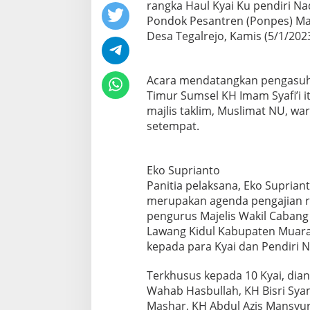
rangka Haul Kyai Ku pendiri Na
Pondok Pesantren (Ponpes) Mad
Desa Tegalrejo, Kamis (5/1/2023
Acara mendatangkan pengasuh
Timur Sumsel KH Imam Syafi’i it
majlis taklim, Muslimat NU, w
setempat.
Eko Suprianto
Panitia pelaksana, Eko Suprian
merupakan agenda pengajian ru
pengurus Majelis Wakil Caban
Lawang Kidul Kabupaten Muara
kepada para Kyai dan Pendiri 
Terkhusus kepada 10 Kyai, dia
Wahab Hasbullah, KH Bisri Sya
Mashar, KH Abdul Azis Mansyur