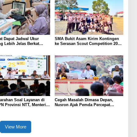
t Dapat Jadwal Ukur
SMA Bukit Asam Kirim Kontingen
g Lebih Jelas Berkat
ke Serasan Scout Competition 2026,
Pengukuran Terjadwal
Perkuat Karakter dan
Kepemimpinan Siswa
arahan Soal Layanan di
Cegah Masalah Dimasa Depan,
N Provinsi NTT, Menteri
Nusron Ajak Pemda Percepat
Gunakan Sudut Pandang
Sertifikat Tanah Rumah Ibadah di
at
NTT
View More