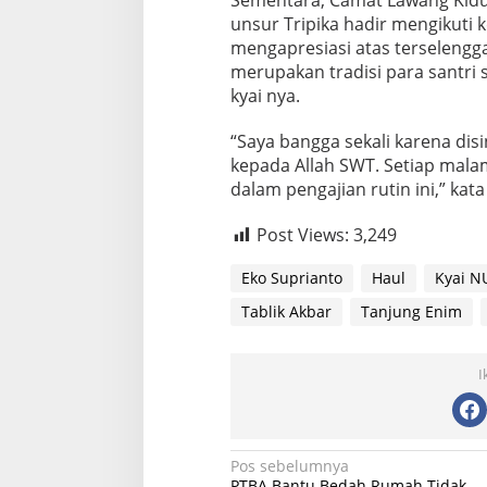
Sementara, Camat Lawang Kidul
unsur Tripika hadir mengikuti ke
mengapresiasi atas terselengga
merupakan tradisi para santri
kyai nya.
“Saya bangga sekali karena dis
kepada Allah SWT. Setiap mala
dalam pengajian rutin ini,” kata 
Post Views:
3,249
Eko Suprianto
Haul
Kyai N
Tablik Akbar
Tanjung Enim
I
Navigasi
Pos sebelumnya
PTBA Bantu Bedah Rumah Tidak