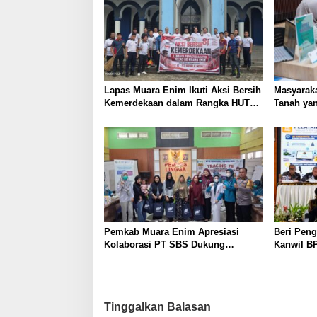
Lapas Muara Enim Ikuti Aksi Bersih
Masyaraka
Kemerdekaan dalam Rangka HUT
Tanah yan
ke-81 Republik Indonesia
Layanan 
Pemkab Muara Enim Apresiasi
Beri Peng
Kolaborasi PT SBS Dukung
Kanwil BP
Skrining TBC bagi Warga Sekitar
Nusron: 
Tambang
Masyarak
Tinggalkan Balasan