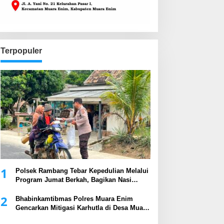
Terpopuler
1
Polsek Rambang Tebar Kepedulian Melalui
Program Jumat Berkah, Bagikan Nasi
Kotak kepada Masyarakat
2
Bhabinkamtibmas Polres Muara Enim
Gencarkan Mitigasi Karhutla di Desa Muara
Harapan