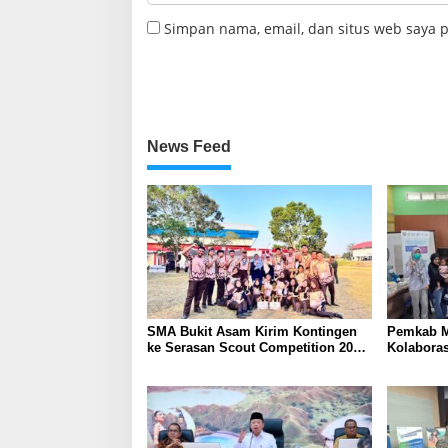
Simpan nama, email, dan situs web saya 
News Feed
SMA Bukit Asam Kirim Kontingen
Pemkab M
ke Serasan Scout Competition 2026,
Kolabora
Perkuat Karakter dan
Skrining 
Kepemimpinan Siswa
Tambang