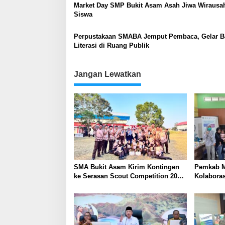
Market Day SMP Bukit Asam Asah Jiwa Wirausa
Siswa
Perpustakaan SMABA Jemput Pembaca, Gelar B
Literasi di Ruang Publik
Jangan Lewatkan
SMA Bukit Asam Kirim Kontingen
Pemkab M
ke Serasan Scout Competition 2026,
Kolabora
Perkuat Karakter dan
Skrining 
Kepemimpinan Siswa
Tambang