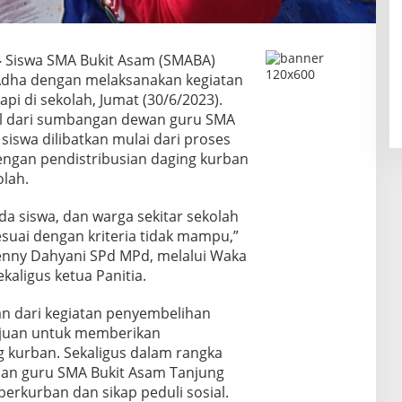
–
Siswa SMA Bukit Asam (SMABA)
Adha dengan melaksanakan kegiatan
i di sekolah, Jumat (30/6/2023).
al dari sumbangan dewan guru SMA
siswa dilibatkan mulai dari proses
ngan pendistribusian daging kurban
olah.
a siswa, dan warga sekitar sekolah
esuai dengan kriteria tidak mampu,”
enny Dahyani SPd MPd, melalui Waka
kaligus ketua Panitia.
uan dari kegiatan penyembelihan
ujuan untuk memberikan
 kurban. Sekaligus dalam rangka
dan guru SMA Bukit Asam Tanjung
berkurban dan sikap peduli sosial.