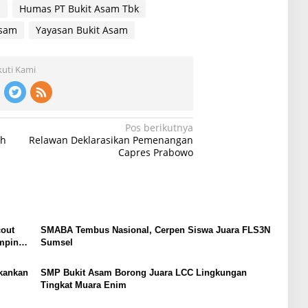
l
Humas PT Bukit Asam Tbk
Asam
Yayasan Bukit Asam
kuti Kami
Pos berikutnya
ah
Relawan Deklarasikan Pemenangan
Capres Prabowo
cout
SMABA Tembus Nasional, Cerpen Siswa Juara FLS3N
impinan
Sumsel
kankan
SMP Bukit Asam Borong Juara LCC Lingkungan
Tingkat Muara Enim