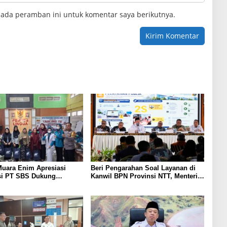
pada peramban ini untuk komentar saya berikutnya.
uara Enim Apresiasi
Beri Pengarahan Soal Layanan di
si PT SBS Dukung
Kanwil BPN Provinsi NTT, Menteri
TBC bagi Warga Sekitar
Nusron: Gunakan Sudut Pandang
Masyarakat