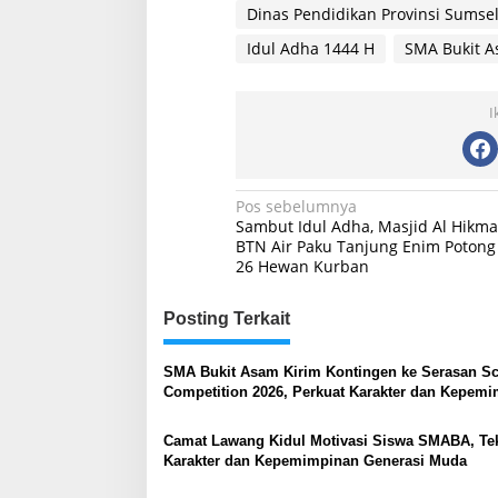
Dinas Pendidikan Provinsi Sumse
Idul Adha 1444 H
SMA Bukit 
I
Navigasi
Pos sebelumnya
Sambut Idul Adha, Masjid Al Hikm
pos
BTN Air Paku Tanjung Enim Potong
26 Hewan Kurban
Posting Terkait
SMA Bukit Asam Kirim Kontingen ke Serasan S
Competition 2026, Perkuat Karakter dan Kepem
Siswa
Camat Lawang Kidul Motivasi Siswa SMABA, Te
Karakter dan Kepemimpinan Generasi Muda