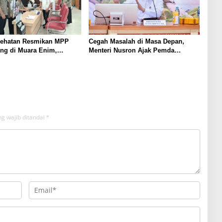
ehatan Resmikan MPP
Cegah Masalah di Masa Depan,
ting di Muara Enim,
Menteri Nusron Ajak Pemda
n JKN Kini Lebih Mudah,
Percepat Sertipikasi Tanah Rumah
n Terintegrasi
Ibadah di NTT
g wajib ditandai
*