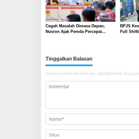
Cegah Masalah Dimasa Depan,
BPJS Kes
Nusron Ajak Pemda Percepat
Full Shif
Sertifikat Tanah Rumah Ibadah di
Pelayana
NTT
Cepat, da
Tinggalkan Balasan
Alamat email Anda tidak akan dipublikasikan.
Ruas yan