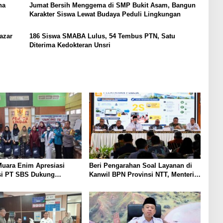
ha
Jumat Bersih Menggema di SMP Bukit Asam, Bangun
Karakter Siswa Lewat Budaya Peduli Lingkungan
azar
186 Siswa SMABA Lulus, 54 Tembus PTN, Satu
Diterima Kedokteran Unsri
uara Enim Apresiasi
Beri Pengarahan Soal Layanan di
si PT SBS Dukung
Kanwil BPN Provinsi NTT, Menteri
TBC bagi Warga Sekitar
Nusron: Gunakan Sudut Pandang
Masyarakat