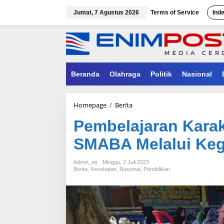
Lewati
ke
Jumat, 7 Agustus 2026
Terms of Service
Ind
konten
Beranda
Olahraga
Politik
Nasional
Pembelajaran
Homepage
/
Berita
Karakter
Pembelajaran Karak
Guru
dan
SMABA Melalui Keg
Siswa
SMABA
Melalui
Admin_ep
Minggu, 2 Juli 2023
Kegiatan
Berita
,
Kesehatan
,
Nasional
,
Pendidikan
Kurban