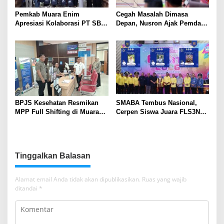
Pemkab Muara Enim
Cegah Masalah Dimasa
Apresiasi Kolaborasi PT SBS
Depan, Nusron Ajak Pemda
Dukung Skrining TBC bagi
Percepat Sertifikat Tanah
Warga Sekitar Tambang
Rumah Ibadah di NTT
BPJS Kesehatan Resmikan
SMABA Tembus Nasional,
MPP Full Shifting di Muara
Cerpen Siswa Juara FLS3N
Enim, Pelayanan JKN Kini
Sumsel
Lebih Mudah, Cepat, dan
Terintegrasi
Tinggalkan Balasan
Alamat email Anda tidak akan dipublikasikan.
Ruas yang wajib
ditandai
*