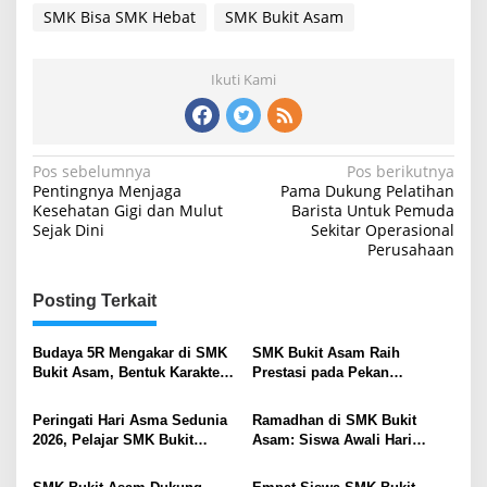
SMK Bisa SMK Hebat
SMK Bukit Asam
Ikuti Kami
Navigasi
Pos sebelumnya
Pos berikutnya
Pentingnya Menjaga
Pama Dukung Pelatihan
pos
Kesehatan Gigi dan Mulut
Barista Untuk Pemuda
Sejak Dini
Sekitar Operasional
Perusahaan
Posting Terkait
Budaya 5R Mengakar di SMK
SMK Bukit Asam Raih
Bukit Asam, Bentuk Karakter
Prestasi pada Pekan
Peduli Lingkungan Sejak Dini
Kreativesia Muara Enim 2026
Peringati Hari Asma Sedunia
Ramadhan di SMK Bukit
2026, Pelajar SMK Bukit
Asam: Siswa Awali Hari
Asam Diedukasi Risiko Asma
dengan Tadarus, Jam Belajar
dan Vape
Disesuaikan