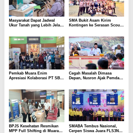
Masyarakat Dapat Jadwal
SMA Bukit Asam Kirim
Ukur Tanah yang Lebih Jelas
Kontingen ke Serasan Scout
Berkat Layanan Pengukuran
Competition 2026, Perkuat
Terjadwal
Karakter dan Kepemimpinan
Siswa
Pemkab Muara Enim
Cegah Masalah Dimasa
Apresiasi Kolaborasi PT SBS
Depan, Nusron Ajak Pemda
Dukung Skrining TBC bagi
Percepat Sertifikat Tanah
Warga Sekitar Tambang
Rumah Ibadah di NTT
BPJS Kesehatan Resmikan
SMABA Tembus Nasional,
MPP Full Shifting di Muara
Cerpen Siswa Juara FLS3N