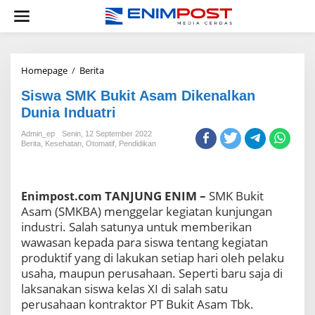
Lewati
ke
konten
Siswa
Homepage
/
Berita
SMK
Siswa SMK Bukit Asam Dikenalkan
Bukit
Asam
Dunia Induatri
Dikenalkan
Dunia
Admin_ep
Senin, 12 September 2022
Berita
,
Kesehatan
,
Otomatif
Induatri
,
Pendidikan
TANJUNG ENIM –
SMK Bukit
Enimpost.com
Asam (SMKBA) menggelar kegiatan kunjungan
industri. Salah satunya untuk memberikan
wawasan kepada para siswa tentang kegiatan
produktif yang di lakukan setiap hari oleh pelaku
usaha, maupun perusahaan. Seperti baru saja di
laksanakan siswa kelas XI di salah satu
perusahaan kontraktor PT Bukit Asam Tbk.