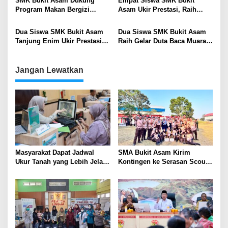
SMK Bukit Asam Dukung
Empat Siswa SMK Bukit
Program Makan Bergizi
Asam Ukir Prestasi, Raih
Gratis, Siswa Antusias Terima
Silver Lomba Prakarya
Manfaat Setiap Hari
Tingkat Kabupaten Muara
Dua Siswa SMK Bukit Asam
Dua Siswa SMK Bukit Asam
Enim
Tanjung Enim Ukir Prestasi di
Raih Gelar Duta Baca Muara
Ajang Hari Amal Bhakti
Enim 2025
Kemenag ke-80
Jangan Lewatkan
Masyarakat Dapat Jadwal
SMA Bukit Asam Kirim
Ukur Tanah yang Lebih Jelas
Kontingen ke Serasan Scout
Berkat Layanan Pengukuran
Competition 2026, Perkuat
Terjadwal
Karakter dan Kepemimpinan
Siswa