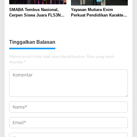
SMABA Tembus Nasional,
Yayasan Mutiara Enim
Cerpen Siswa Juara FLS3N
Perkuat Pendidikan Karakter,
Sumsel
Tambah 100 Mushaf Al-Qur’an
dan 100 Buku Iqra untuk SMK
Mutiara
Tinggalkan Balasan
Alamat email Anda tidak akan dipublikasikan.
Ruas yang wajib
ditandai
*