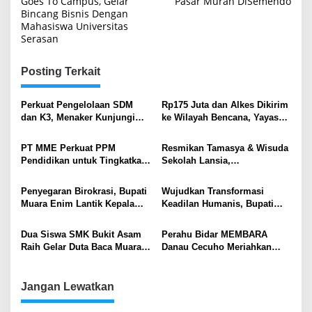
Goes To Campus, Gelar
Pasar Murah DiSemendo
Bincang Bisnis Dengan
Mahasiswa Universitas
Serasan
Posting Terkait
Perkuat Pengelolaan SDM
Rp175 Juta dan Alkes Dikirim
dan K3, Menaker Kunjungi
ke Wilayah Bencana, Yayasan
Kantor Pusat PTBA
Generasi Rabbani Lepas
Bantuan Kemanusiaan
PT MME Perkuat PPM
Resmikan Tamasya & Wisuda
Pendidikan untuk Tingkatkan
Sekolah Lansia,
Kualitas SDM Lingkar
Wamendukbangga RI Puji
Tambang
Langkah Nyata Pemkab.
Penyegaran Birokrasi, Bupati
Wujudkan Transformasi
Muara Enim Wujudkan
Muara Enim Lantik Kepala
Keadilan Humanis, Bupati
Keluarga Berkualitas
Satpol PP dan Kepala Dinas
Teken MoU Pidana Kerja
PMD .
Sosial
Dua Siswa SMK Bukit Asam
Perahu Bidar MEMBARA
Raih Gelar Duta Baca Muara
Danau Cecuho Meriahkan
Enim 2025
HUT Ke-79 Kabupaten Muara
Enim
Jangan Lewatkan