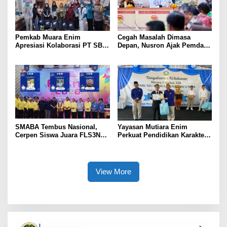
Pemkab Muara Enim
Cegah Masalah Dimasa
Apresiasi Kolaborasi PT SBS
Depan, Nusron Ajak Pemda
Dukung Skrining TBC bagi
Percepat Sertifikat Tanah
Warga Sekitar Tambang
Rumah Ibadah di NTT
SMABA Tembus Nasional,
Yayasan Mutiara Enim
Cerpen Siswa Juara FLS3N
Perkuat Pendidikan Karakter,
Sumsel
Tambah 100 Mushaf Al-Qur’an
dan 100 Buku Iqra untuk SMK
Mutiara
View More