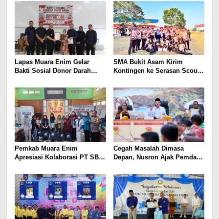
Lapas Muara Enim Gelar
SMA Bukit Asam Kirim
Bakti Sosial Donor Darah
Kontingen ke Serasan Scout
dalam Rangka Memperingati
Competition 2026, Perkuat
HUT ke-81 Republik Indonesia
Karakter dan Kepemimpinan
Siswa
Pemkab Muara Enim
Cegah Masalah Dimasa
Apresiasi Kolaborasi PT SBS
Depan, Nusron Ajak Pemda
Dukung Skrining TBC bagi
Percepat Sertifikat Tanah
Warga Sekitar Tambang
Rumah Ibadah di NTT