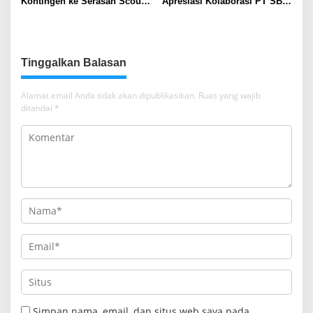
Kontingen ke Serasan Scout
Apresiasi Kolaborasi PT SBS
Competition 2026, Perkuat
Dukung Skrining TBC bagi
Karakter dan Kepemimpinan
Warga Sekitar Tambang
Siswa
Tinggalkan Balasan
Alamat email Anda tidak akan dipublikasikan.
Ruas yang wajib
ditandai
*
Simpan nama, email, dan situs web saya pada