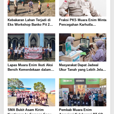
Kebakaran Lahan Terjadi di
Fraksi PKS Muara Enim Minta
Eks Workshop Banko Pit 2
Pencegahan Karhutla
Muara Enim
Diperkuat
Lapas Muara Enim Ikuti Aksi
Masyarakat Dapat Jadwal
Bersih Kemerdekaan dalam
Ukur Tanah yang Lebih Jelas
Rangka HUT ke-81 Republik
Berkat Layanan Pengukuran
Indonesia
Terjadwal
SMA Bukit Asam Kirim
Pemkab Muara Enim