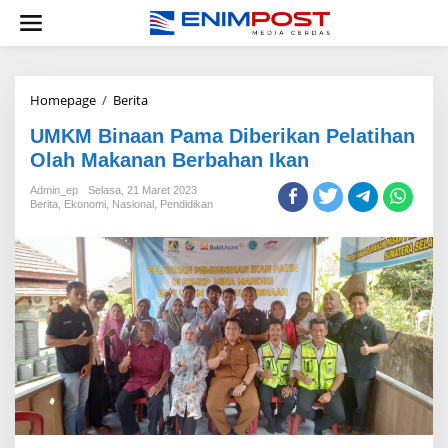
Lewati
ke
konten
UMKM
Homepage
/
Berita
Binaan
UMKM Binaan Pama Diberikan Pelatihan
Pama
Diberikan
Olah Makanan Berbahan Ikan
Pelatihan
Olah
Admin_ep
Selasa, 21 Maret 2023
Berita
,
Ekonomi
,
Nasional
Makanan
,
Pendidikan
Berbahan
Ikan