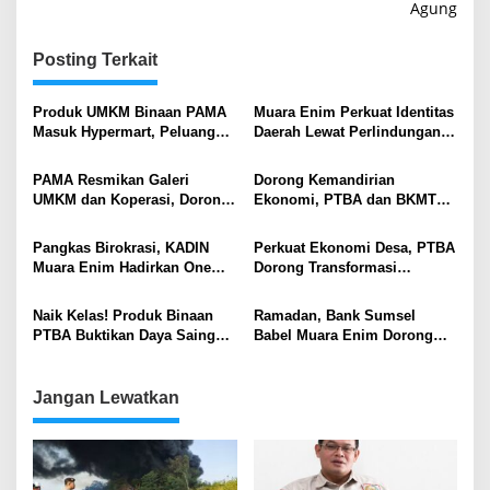
Agung
Posting Terkait
Produk UMKM Binaan PAMA
Muara Enim Perkuat Identitas
Masuk Hypermart, Peluang
Daerah Lewat Perlindungan
Pasar Kian Terbuka
Hak Kekayaan Intelektual
PAMA Resmikan Galeri
Dorong Kemandirian
UMKM dan Koperasi, Dorong
Ekonomi, PTBA dan BKMT
Kemandirian Ekonomi
Muara Enim Gelar Kelas
Pascatambang di Muara Enim
Kreasi Vol.7
Pangkas Birokrasi, KADIN
Perkuat Ekonomi Desa, PTBA
Muara Enim Hadirkan One
Dorong Transformasi
Stop Service untuk Pelaku
Penambangan Tanpa Ijin Jadi
Usaha
Penggerak Ekonomi
Naik Kelas! Produk Binaan
Ramadan, Bank Sumsel
Berkelanjutan
PTBA Buktikan Daya Saing
Babel Muara Enim Dorong
Tinggi di Pasar Ibu Kota
Transaksi Digital dan Perkuat
UMKM Lewat Promo Takjil
Jangan Lewatkan