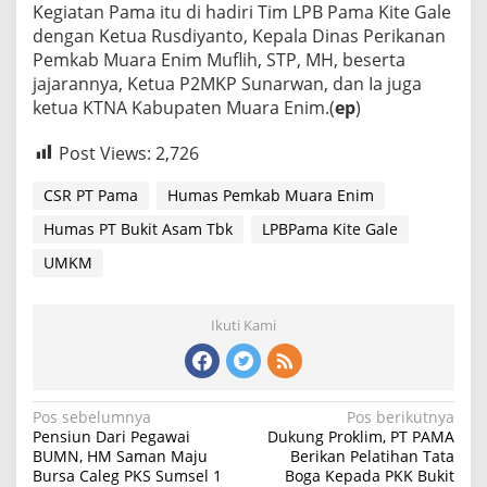
Kegiatan Pama itu di hadiri Tim LPB Pama Kite Gale
dengan Ketua Rusdiyanto, Kepala Dinas Perikanan
Pemkab Muara Enim Muflih, STP, MH, beserta
jajarannya, Ketua P2MKP Sunarwan, dan Ia juga
ketua KTNA Kabupaten Muara Enim.(
ep
)
Post Views:
2,726
CSR PT Pama
Humas Pemkab Muara Enim
Humas PT Bukit Asam Tbk
LPBPama Kite Gale
UMKM
Ikuti Kami
Navigasi
Pos sebelumnya
Pos berikutnya
Pensiun Dari Pegawai
Dukung Proklim, PT PAMA
pos
BUMN, HM Saman Maju
Berikan Pelatihan Tata
Bursa Caleg PKS Sumsel 1
Boga Kepada PKK Bukit