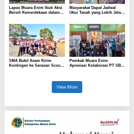
Lapas Muara Enim Ikuti Aksi
Masyarakat Dapat Jadwal
Bersih Kemerdekaan dalam
Ukur Tanah yang Lebih Jelas
Rangka HUT ke-81 Republik
Berkat Layanan Pengukuran
Indonesia
Terjadwal
SMA Bukit Asam Kirim
Pemkab Muara Enim
Kontingen ke Serasan Scout
Apresiasi Kolaborasi PT SBS
Competition 2026, Perkuat
Dukung Skrining TBC bagi
Karakter dan Kepemimpinan
Warga Sekitar Tambang
Siswa
View More