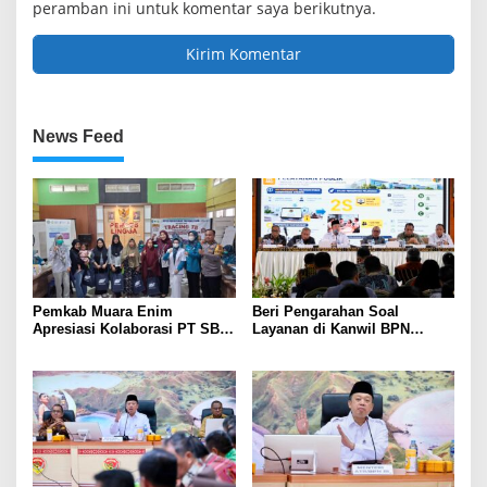
peramban ini untuk komentar saya berikutnya.
News Feed
Pemkab Muara Enim
Beri Pengarahan Soal
Apresiasi Kolaborasi PT SBS
Layanan di Kanwil BPN
Dukung Skrining TBC bagi
Provinsi NTT, Menteri
Warga Sekitar Tambang
Nusron: Gunakan Sudut
Pandang Masyarakat