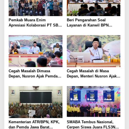
Pemkab Muara Enim
Beri Pengarahan Soal
Apresiasi Kolaborasi PT SBS
Layanan di Kanwil BPN
Dukung Skrining TBC bagi
Provinsi NTT, Menteri
Warga Sekitar Tambang
Nusron: Gunakan Sudut
Pandang Masyarakat
Cegah Masalah Dimasa
Cegah Masalah di Masa
Depan, Nusron Ajak Pemda
Depan, Menteri Nusron Ajak
Percepat Sertifikat Tanah
Pemda Percepat Sertipikasi
Rumah Ibadah di NTT
Tanah Rumah Ibadah di NTT
Kementerian ATR/BPN, KPK,
SMABA Tembus Nasional,
dan Pemda Jawa Barat
Cerpen Siswa Juara FLS3N