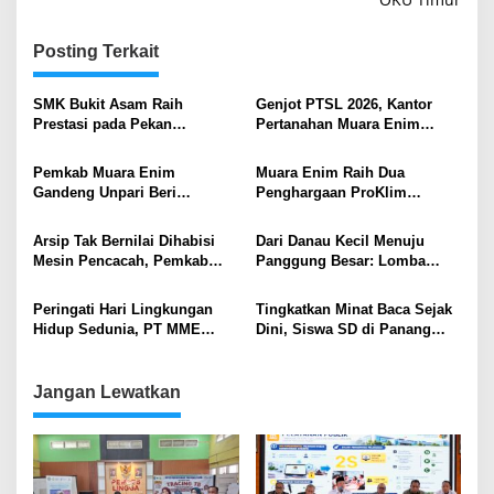
Posting Terkait
SMK Bukit Asam Raih
Genjot PTSL 2026, Kantor
Prestasi pada Pekan
Pertanahan Muara Enim
Kreativesia Muara Enim 2026
Turun Langsung Edukasi
Warga Desa
Pemkab Muara Enim
Muara Enim Raih Dua
Gandeng Unpari Beri
Penghargaan ProKlim
Beasiswa S2 untuk Guru SD–
Nasional, Komitmen
SMP
Pengendalian Iklim Kian
Arsip Tak Bernilai Dihabisi
Dari Danau Kecil Menuju
Terbukti
Mesin Pencacah, Pemkab
Panggung Besar: Lomba
Muara Enim Gas Pol
Bidar Muara Enim Siap Go
Pengelolaan Arsip
Nasional
Peringati Hari Lingkungan
Tingkatkan Minat Baca Sejak
Berkelanjutan
Hidup Sedunia, PT MME
Dini, Siswa SD di Panang
Gelar Gotong Royong dan
Enim Ikuti Acara Story Telling
Pemasangan Waring Sungai
Enim
Jangan Lewatkan