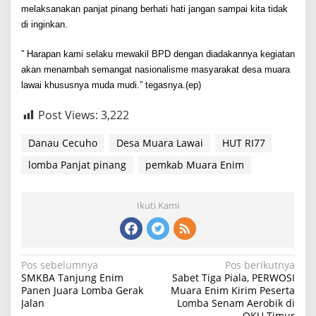
melaksanakan panjat pinang berhati hati jangan sampai kita tidak
di inginkan.
” Harapan kami selaku mewakil BPD dengan diadakannya kegiatan
akan menambah semangat nasionalisme masyarakat desa muara
lawai khususnya muda mudi.” tegasnya.(ep)
Post Views:
3,222
Danau Cecuho
Desa Muara Lawai
HUT RI77
lomba Panjat pinang
pemkab Muara Enim
Ikuti Kami
Navigasi
Pos sebelumnya
Pos berikutnya
SMKBA Tanjung Enim
Sabet Tiga Piala, PERWOSI
pos
Panen Juara Lomba Gerak
Muara Enim Kirim Peserta
Jalan
Lomba Senam Aerobik di
OKU Timur