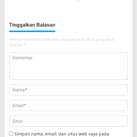
Sepakati Kerja Sama dalam
Sumsel
Upaya Pencegahan Korupsi
serta Penguatan Ekonomi
Daerah
Tinggalkan Balasan
Alamat email Anda tidak akan dipublikasikan.
Ruas yang wajib
ditandai
*
Simpan nama, email, dan situs web saya pada