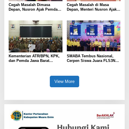
Cegah Masalah Dimasa
Cegah Masalah di Masa
Depan, Nusron Ajak Pemda
Depan, Menteri Nusron Ajak
Percepat Sertifikat Tanah
Pemda Percepat Sertipikasi
Rumah Ibadah di NTT
Tanah Rumah Ibadah di NTT
Kementerian ATR/BPN, KPK,
SMABA Tembus Nasional,
dan Pemda Jawa Barat
Cerpen Siswa Juara FLS3N
Sepakati Kerja Sama dalam
Sumsel
Upaya Pencegahan Korupsi
serta Penguatan Ekonomi
Daerah
View More