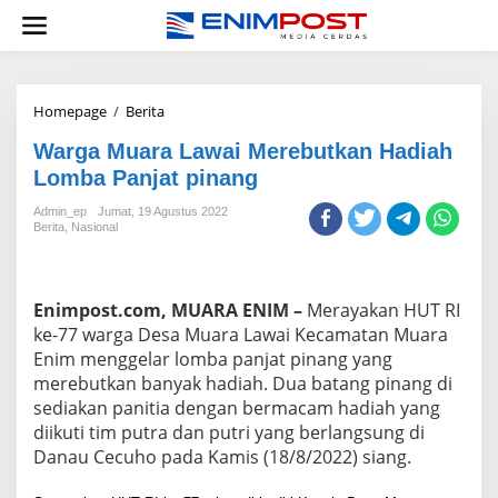
Lewati
ke
konten
Warga
Homepage
/
Berita
Muara
Warga Muara Lawai Merebutkan Hadiah
Lawai
Merebutkan
Lomba Panjat pinang
Hadiah
Lomba
Admin_ep
Jumat, 19 Agustus 2022
Berita
,
Nasional
Panjat
pinang
Enimpost.com, MUARA ENIM –
Merayakan HUT RI
ke-77 warga Desa Muara Lawai Kecamatan Muara
Enim menggelar lomba panjat pinang yang
merebutkan banyak hadiah. Dua batang pinang di
sediakan panitia dengan bermacam hadiah yang
diikuti tim putra dan putri yang berlangsung di
Danau Cecuho pada Kamis (18/8/2022) siang.