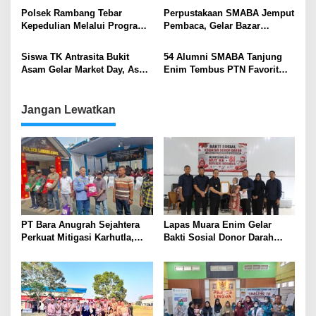
Generasi Muda
Polsek Rambang Tebar
Perpustakaan SMABA Jemput
Kepedulian Melalui Program
Pembaca, Gelar Bazar
Jumat Berkah, Bagikan Nasi
Literasi di Ruang Publik
Kotak kepada Masyarakat
Siswa TK Antrasita Bukit
54 Alumni SMABA Tanjung
Asam Gelar Market Day, Asah
Enim Tembus PTN Favorit
Karakter Sejak Dini
Lewat Favorit
Jangan Lewatkan
PT Bara Anugrah Sejahtera
Lapas Muara Enim Gelar
Perkuat Mitigasi Karhutla,
Bakti Sosial Donor Darah
Bersinergi dengan Polsek
dalam Rangka Memperingati
Lawang Kidul Edukasi Warga
HUT ke-81 Republik Indonesia