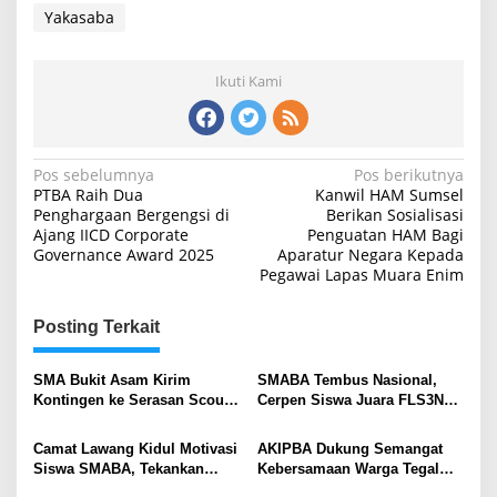
Yakasaba
Ikuti Kami
Navigasi
Pos sebelumnya
Pos berikutnya
PTBA Raih Dua
Kanwil HAM Sumsel
pos
Penghargaan Bergengsi di
Berikan Sosialisasi
Ajang IICD Corporate
Penguatan HAM Bagi
Governance Award 2025
Aparatur Negara Kepada
Pegawai Lapas Muara Enim
Posting Terkait
SMA Bukit Asam Kirim
SMABA Tembus Nasional,
Kontingen ke Serasan Scout
Cerpen Siswa Juara FLS3N
Competition 2026, Perkuat
Sumsel
Karakter dan Kepemimpinan
Camat Lawang Kidul Motivasi
AKIPBA Dukung Semangat
Siswa
Siswa SMABA, Tekankan
Kebersamaan Warga Tegal
Karakter dan Kepemimpinan
Rejo Sambut HUT RI Ke-81