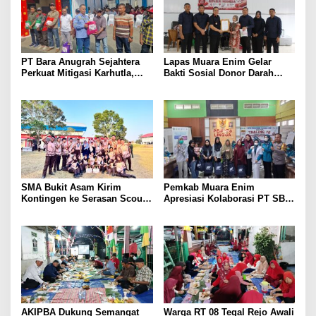
PT Bara Anugrah Sejahtera
Lapas Muara Enim Gelar
Perkuat Mitigasi Karhutla,
Bakti Sosial Donor Darah
Bersinergi dengan Polsek
dalam Rangka Memperingati
Lawang Kidul Edukasi Warga
HUT ke-81 Republik Indonesia
SMA Bukit Asam Kirim
Pemkab Muara Enim
Kontingen ke Serasan Scout
Apresiasi Kolaborasi PT SBS
Competition 2026, Perkuat
Dukung Skrining TBC bagi
Karakter dan Kepemimpinan
Warga Sekitar Tambang
Siswa
AKIPBA Dukung Semangat
Warga RT 08 Tegal Rejo Awali