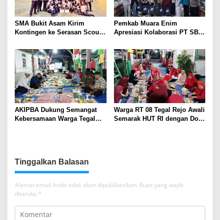
SMA Bukit Asam Kirim
Pemkab Muara Enim
Kontingen ke Serasan Scout
Apresiasi Kolaborasi PT SBS
Competition 2026, Perkuat
Dukung Skrining TBC bagi
Karakter dan Kepemimpinan
Warga Sekitar Tambang
Siswa
AKIPBA Dukung Semangat
Warga RT 08 Tegal Rejo Awali
Kebersamaan Warga Tegal
Semarak HUT RI dengan Doa
Rejo Sambut HUT RI Ke-81
Bersama
Tinggalkan Balasan
Alamat email Anda tidak akan dipublikasikan.
Ruas yang wajib
ditandai
*