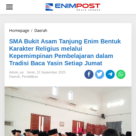
Lewati
ke
konten
SMA
Homepage
/
Daerah
Bukit
SMA Bukit Asam Tanjung Enim Bentuk
Asam
Tanjung
Karakter Religius melalui
Enim
Kepemimpinan Pembelajaran dalam
Bentuk
Tradisi Baca Yasin Setiap Jumat
Karakter
Religius
Admin_ep
Senin, 22 September 2025
melalui
Daerah
,
Pendidikan
Kepemimpinan
Pembelajaran
dalam
Tradisi
Baca
Yasin
Setiap
Jumat