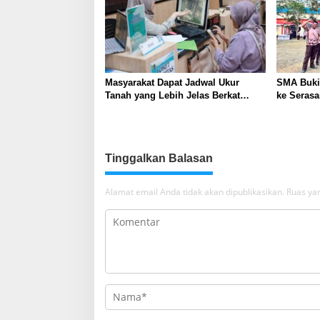
Masyarakat Dapat Jadwal Ukur
SMA Buki
Tanah yang Lebih Jelas Berkat
ke Serasa
Layanan Pengukuran Terjadwal
Perkuat K
Kepemimp
Tinggalkan Balasan
Alamat email Anda tidak akan dipublikasikan.
Ruas yan