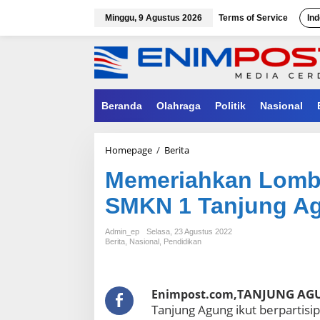
Lewati
ke
Minggu, 9 Agustus 2026
Terms of Service
Ind
konten
Beranda
Olahraga
Politik
Nasional
Memeriahkan
Homepage
/
Berita
Lomba
Memeriahkan Lomb
HUT
Kemerdekaan
SMKN 1 Tanjung Ag
RI,
SMKN
1
Admin_ep
Selasa, 23 Agustus 2022
Tanjung
Berita
,
Nasional
,
Pendidikan
Agung
Borong
Piala
ANJUNG AG
Enimpost.com,T
Tanjung Agung ikut berpartisi