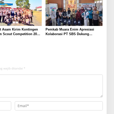
t Asam Kirim Kontingen
Pemkab Muara Enim Apresiasi
n Scout Competition 2026,
Kolaborasi PT SBS Dukung
arakter dan
Skrining TBC bagi Warga Sekitar
inan Siswa
Tambang
g wajib ditandai
*