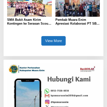
SMA Bukit Asam Kirim
Pemkab Muara Enim
Kontingen ke Serasan Scout
Apresiasi Kolaborasi PT SBS
Competition 2026, Perkuat
Dukung Skrining TBC bagi
Karakter dan Kepemimpinan
Warga Sekitar Tambang
Siswa
View More