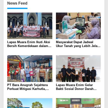
News Feed
Lapas Muara Enim Ikuti Aksi
Masyarakat Dapat Jadwal
Bersih Kemerdekaan dalam
Ukur Tanah yang Lebih Jelas
Rangka HUT ke-81 Republik
Berkat Layanan Pengukuran
Indonesia
Terjadwal
PT Bara Anugrah Sejahtera
Lapas Muara Enim Gelar
Perkuat Mitigasi Karhutla,
Bakti Sosial Donor Darah
Bersinergi dengan Polsek
dalam Rangka Memperingati
Lawang Kidul Edukasi Warga
HUT ke-81 Republik Indonesia